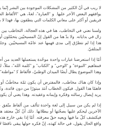
لا ريب في أنّ الكثير من المشكلات الموجودة بين البشر إنّما 
يوافقهم البعض الآخر عليها. و “العبارة”، لغةً، هي “الألفاظ الصح
فريقين أو أكثر على معاني الكلمات التي ينطقون بها، فهذا لا بد
ولسنا نعني في التخاطب، هنا في هذه العجالة، التخاطب بين ا
زال في بداياته. ولا بدّ هنا من القول إنّ المسيحيّين يتحمّلو
هذا إذا لم نتطرّق إلى مدى فهمها عند عامّة المسيحيّين. وجل
المتلقيّ.
أمّا إذا استعرضنا عبارات واحدة موحّدة يستعملها العديد من أ
فمفاهيم “النبوءة” و “الوحي” و “الكتاب” و “كلمة الله”، مثلاً،
وهذا الموضوع يطال أيضًا الميدان الوطنيّ، فألفاظ ﻛ “مواطنة” 
وإذا كان هناك مخاطب، فالمفترض أن يكون ثمّة مخاطَبٌ أو متل
فاهمًا هذا القول. فيكون الخطاب آنئذ مبتورًا من دون فائدة، 
يريد إيصال رسالته وفكره وإيمانه وعقيدته. وهذا يعني أن يكو
إذا لم يكن من سبيل إلى لغة واحدة تتألف من ألفاظ متّفق عل
الآخرين ليحكم عليها بصحّتها أو ببطلانها. ذلك أنّ كلّ معتقد 
فيكتشف كلّ ما فيها ويعيه حقّ معرفته. أمّا إذا بقي خارج هذه ال
واقع الحال يقول، في حالة كهذه، إنّ فكره حولها يبقى ناقصًا لا 