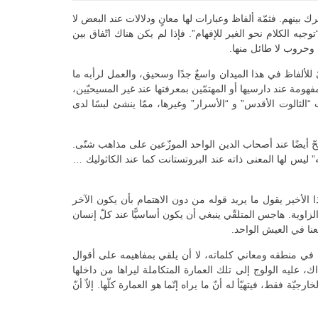
بينهم. فثمّة ألفاظ وعبارات لها معانٍ ودلالات عند البعض لا
“توجيه الكلام نحو الغير للإفهام”. فإذا لم يكن هناك اتّفاق بين
ت وحروب لا طائل منها.
لألفاظ في هذا الميدان واسعٌ جدًا وسحيق، والعمل لرأبه ما
هومة عند دارسيها أو المهتمّين بمعرفتها عند غير المسيحيّين،
“الثالوت الأقدس” و “الأسرار” وغيرها، ممّا ينشئ لبسًا لدى
حّ أيضًا عند أصحاب الدين الواحد الموزّعين على مذاهب شتّى.
له” ليس لها المعنى ذاته عند البروتستانت كما عند الكاثوليك …
 الأخير يقول ما يريد قوله من دون الاهتمام بأن يكون الآخر
زاوية. هاجس المتلقّي ينبغي أن يكون أساسيًّا عند كلّ إنسان
نا في العيش الواحد.
ل في منطقه ومعاني كلماته، لا أن يلقي بمفاهيمه على أقوال
اك، عليه الولوج إلى تلك العمارة المتكاملة ليراها من داخلها
فقط، فيتهيّأ له أنّ ما يراه إنّما هو العمارة كلّها. إلاّ أنّ