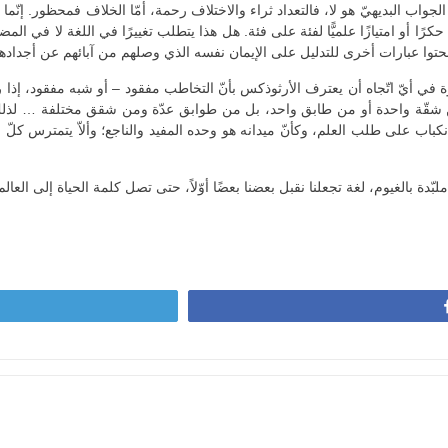
واب البديهيّ هو لا، فالتعداد ثراء والاختلاف رحمة، أمّا الخلاف فمحظور. إنّ
كرًا أو امتيازًا علميًّا لفئة على فئة. هل هذا يتطلب تغييرًا في اللغة لا في ا
 ينحتوا عبارات أخرى للتدليل على الإيمان نفسه الذي وصلهم من آبائهم عن أجداده
وة في أيّ اتّجاه أن يعترف الأرثوذكس بأنّ التخاطب مفقود – أو شبه مفقود، إذا 
ّفة من شقّة واحدة أو من طابق واحد، بل من طوابق عدّة ومن شقق مختلفة … لذلك
كباب على طلب العلم، وكأنّ ميدانه هو وحده المفيد والناجع؛ وألاّ يتمترس كلّ 
ملبّدة بالغيوم، لغة تجعلنا نقبل بعضنا بعضًا أوّلاً، حتى تصل كلمة الحياة إلى العا