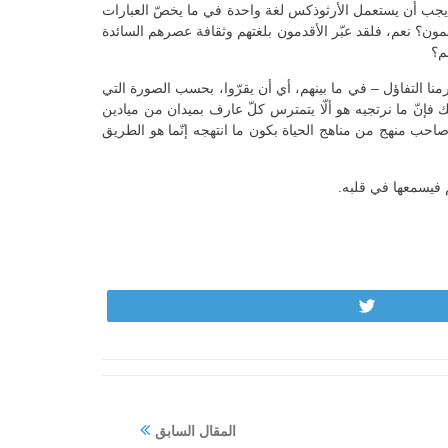
ما يجب أن يستعمل الأرثوذكس لغة واحدة في ما يخصّ العبارات
لمضمون؟ نعم، فلقد عبّر الأقدمون بلغتهم وثقافة عصرهم السائدة
م؟
رمنا التفاؤل – في ما بينهم، أي أن يقرّوا، بحسب الصورة التي
 فإنّ ما نرتجيه هو ألّا يتمترس كلّ عارف بميدان من ميادين
صاحب منهج من مناهج الحياة بكون ما انتهجه إنّما هو الطريق
لم فيسمعها في قلبه.
Tweet
المقال السابق