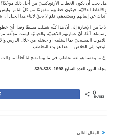
هل يجب أن يكون الخطاب الأرثوذكسيّ من أجل ذلك موحّدًا؟ الج
والألفاظ الدلاليّة، فيكون خطابهم مفهومًا من كلّ الناس وليس ح
آنذاك عن إيمانهم ومعتقدهم، فلمَ لا يحقّ لأبناء هذا الجيل أن
لا بدّ من الإشارة إلى أنّ هذا كلّه يتطلب مسبقًا وقبل أيّ خط
رسمناها آنفًا، أنّ عمارتهم اللاهوتيّة والحياتيّة ليست مؤل
اللاهوت االمسيحيّ بما استلمه أو حصّله من خلال الدرس والان
الوحيد إلى الخلاص … هذا هو بدء التخاطب.
إنّ ما ينقصنا هو لغة تخاطب في ما بيننا تفتح لنا آفاقًا ما زالت 
مجلة النور، العدد السابع 1998، 338-339
0
Share
SHARES
المقال التالي