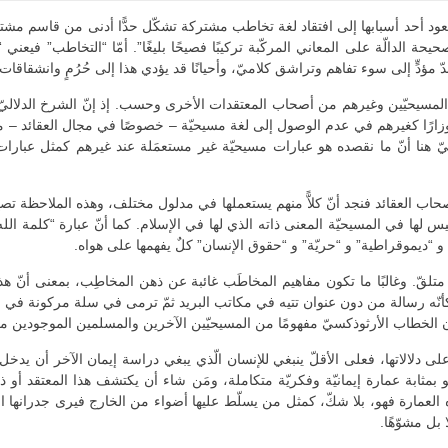
يعود أحد أسبابها إلى افتقاد لغة تخاطب مشتركة تشكّل حدًّا أدنى من قاسم مشترك 
يحة الدالّة على المعاني المركّبة تركيبًا فصيحًا بليغًا”. أمّا “التخاطب” فيعني 
ّ مؤدٍّ إلى سوء تفاهم وتراشق كلاميّ، وأحيانًا قد يؤدي هذا إلى حُرُمٍ وانشقاقا
لمسيحيّين وغيرهم من أصحاب المعتقدات الأخرى وحسب. إذ إنّ الشرخ الدلاليّ ل
ن أوزارًا كغيرهم في عدم الوصول إلى لغة مسيحيّة – خصوصًا في مجال العقائد – مف
يّ هنا أنّ ما نقصده هو عبارات مسيحيّة غير مستعمَلة عند غيرهم كمثل عبارات 
صحاب العقائد فنجد أنّ كلاًّ منهم يستعملها في مدلول مختلف، وهذه الملاحظة تص
 ليس لها في المسيحيّة المعنى ذاته الذي لها في الإسلام. كما أنّ عبارة “كلمة ال
و “ديموقراطية” و “حريّة” و “حقوق الإنسان” كلٌ يفهمها على هواه.
قّ. وغالبًا ما تكون مفاهيم المخاطَب غائبة عن ذهن المخاطِب، بمعنى أنّ هذا
وكأنّه رسالة من دون عنوان تتيه في مكاتب البريد ثمّ ترمى في سلة مركونة في ال
ن الخطاب الأرثوذكسيّ مفهومًا من المسيحيّين الآخرين والمسلمين الموجودين مع
ى دلالاتها، فعلى الأقلّ ينبغي للإنسان الّذي يبغي دراسة إيمان الآخر أن يدخ
هو بمثابة عمارة إيمانيّة وفكريّة متكاملة، ومَن شاء أن يكتشف هذا المعتقد أو ذ
عمارة فهو، بلا شكّ، كمثل من يسلّط عليها أضواء من الخارج فيرى جدرانها الخارجيّة 
بل مشوّهًا.