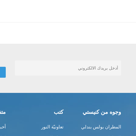
وجوه من كنيستي
كتب
متف
المطران بولس بندلي
تعاونيّة النور
أخب