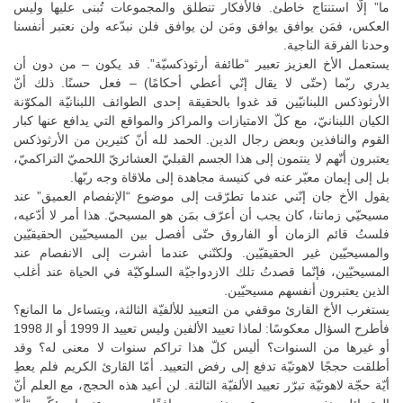
ما” إلّا استنتاج خاطئ. فالأفكار تنطلق والمجموعات تُبنى عليها وليس
العكس، فمَن يوافق يوافق ومَن لن يوافق فلن نبدّعه ولن نعتبر أنفسنا
وحدنا الفرقة الناجية.
يستعمل الأخ العزيز تعبير “طائفة أرثوذكسيّة”. قد يكون – من دون أن
يدري ربّما (حتّى لا يقال إنّي أعطي أحكامًا) – فعل حسنًا. ذلك أنّ
الأرثوذكس اللبنانيّين قد غدوا بالحقيقة إحدى الطوائف اللبنانيّة المكوّنة
الكيان اللبنانيّ، مع كلّ الامتيازات والمراكز والمواقع التي يدافع عنها كبار
القوم والنافذين وبعض رجال الدين. الحمد لله أنّ كثيرين من الأرثوذكس
يعتبرون أنّهم لا ينتمون إلى هذا الجسم القبليّ العشائريّ اللحميّ التراكميّ،
بل إلى إيمان معبّر عنه في كنيسة مجاهدة إلى ملاقاة وجه ربّها.
يقول الأخ جان إنّني عندما تطرّقت إلى موضوع “الإنفصام العميق” عند
مسيحيّي زماننا، كان يجب أن أعرّف بمَن هو المسيحيّ. هذا أمر لا أدّعيه،
فلستُ قائم الزمان أو الفاروق حتّى أفصل بين المسيحيّين الحقيقيّين
والمسيحيّين غير الحقيقيّين. ولكنّني عندما أشرت إلى الانفصام عند
المسيحيّين، فإنّما قصدتُ تلك الازدواجيّة السلوكيّة في الحياة عند أغلب
الذين يعتبرون أنفسهم مسيحيّين.
يستغرب الأخ القارئ موقفي من التعييد للألفيّة الثالثة، ويتساءل ما المانع؟
فأطرح السؤال معكوسًا: لماذا تعييد الألفين وليس تعييد اﻟ 1999 أو اﻟ 1998
أو غيرها من السنوات؟ أليس كلّ هذا تراكم سنوات لا معنى له؟ وقد
أطلقت حججًا لاهوتيّة تدفع إلى رفض التعييد. أمّا القارئ الكريم فلم يعطِ
أيّة حجّة لاهوتيّة تبرّر تعييد الألفيّة الثالثة. لن أعيد هذه الحجج، مع العلم أنّ