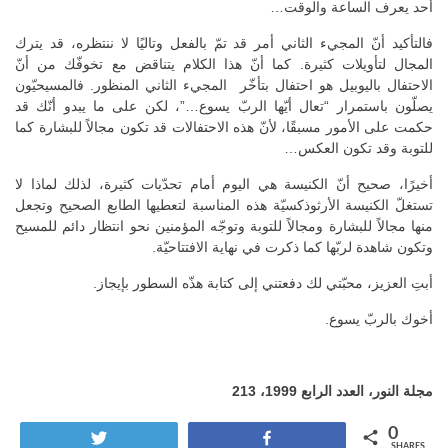
أحد يعرف الساعة والوقت…
فالتأكيد أنّ المجيء الثاني أمر قد تمّ بالفعل وتاليًا لا ننتظره، قد يترك
المجال لتأويلات كثيرة. كما أنّ هذا الكلام يتناقض مع تخوفّك من أنّ
الاحتفال باليوبيل هو احتفال بتأخّر المجيء الثاني المنظور. فالمسيحيّون
يصلّون باستمرار “تعال أيّها الربّ يسوع…”، لكن على ما يبدو أنّك قد
حكمت على الأمور مسبقًا، لأنّ هذه الاحتفالات قد تكون مجالاً للبشارة كما
للتوبة وقد تكون العكس…
أخيرًا، صحيح أنّ الكنيسة هي اليوم أمام تحدّيات كثيرة، لذلك لماذا لا
تستغلّ الكنيسة الأرثوذكسيّة هذه المناسبة لتعطيها الطابع الصحيح وتجعل
منها مجالاً للبشارة ومجالاً للتوبة وتوجّه المؤمنين نحو انتظار دائم للمسيح
وتكون شاهدة لربّها كما ذكرت في نهاية الافتتاحيّة.
أبتِ العزيز، محبّتي لك دفعتني إلى كتابة هذّه السطور بإيجاز.
أخوك بالربّ يسوع.
مجلة النور، العدد الرابع 1999، 213
0
Tweet
Share
SHARES