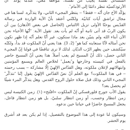
المتسائل نفسه يجيب عن نفسه، موافقًا معي، عندما يؤكّد “أنّ
الأرثوذكسيّة تنظر دائمًا إلى الأمام”.
يؤكّد الأخ جان أنّه – فقط؟ – ينتظر المجيء الثاني، ولا يتذكّره. لسنا هنا في
مجال تراشق آيات كتابيّة. ولكنّني أعتقد بأنّ الآية الواردة في رسالة
القدّيس يوحنّا الأولى تزيل الالتباس (الحاصل في بعض الأذهان) بين أن
يكون الربّ قد أتى ثانية أو أنّه لم يأت بعد. تقول الآية: “أيّها الأحباء نحن
الآن أبناء الله ولم يتبيّن بعد ماذا سنكون، غير أنّا نعلم أنّه إذا ظهر نكون
نحن أمثاله لأنّا سنعاينه كما هو” (2، 3). هذا يعني أنّ الملكوت قد بدأ، ولكنّه
سيُكشف حين يظهر الرّب الديّان. لذلك لا نرى تناقضًا في قولنا إنّ المجيء
الثاني حصل، ذلك أنّ المسيح لم يغب أصلاً. هذا يعني أنّ المسيح حاضر
بالفعل في كنيسته وخارجها و”يعمل” لخلاص العالم ويسمع المؤمنين
وابتهالاتهم لإعلان ملكوته، وهل القدّاس الإلهيّ إلّا مشاركة – بسب رحمته
– في هذا الملكوت؟ مع العلم أنّ نصّ القدّاس الإلهيّ يقول إنّنا “نتذكّر”
المجيء الثاني وذلك قبل صلاة حلول الروح القدس. وهل يتذكّر المرء شيئًا
لم يحصل بعد؟
يقول الأب جورج فلورفسكي إنّ الملكوت «افتُتح» (۱). زمن الكنيسة ليس
زمن انتظار وحسب، أو زمن انتظار سلبيّ، بل هو زمن انتظار فاعل،
يجعل المسيح حاضرًا في حياتنا حين ندعوه.
وسيكون لنا عودة إلى هذا الموضوع بالتفصيل، إذا لم يكن بعد قد أشرق
يوم الحشر.