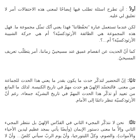
أولاً
: أن تطرح اسئلة تطلب فيها إيضاحًا لمعنى هذه الاحتفالات أمر لا
تعليق لي عليه.
لكن عندما تستعمل عبارة “تحفّظاتنا” فهذا يعني أنّك تمثّل مجموعة ما. فهل
هذه المجموعة هي الطائفة الأرثوذكسيّة؟ أم هي حركة الشبيبة
الأرثوذكسيّة؟ أم…؟.
كما أنّ الحديث عن انفصام عميق عند مسيحييّ زماننا، أمر يتطلّب تعريف
المسيحيّ.
ثانيًا:
إنّ التحضير لتذكّر حدث ما يكون بقدر ما يعني هذا الحدث للجماعة
من معنى. فالتجسّد الإلهيّ هو حدث مهمّ في تاريخ الكنيسة. لذلك ما المانع
من تعييد أو تذكّر هذا الحدث المهمّ في تاريخ البشريّة جمعاء، رغم أنّ
الأرثوذكسيّة تنظر دائمًا إلى الأمام.
ثالثًا
: نحن لا نتذكّر المجيء الثاني في القدّاس الإلهيّ بل ننتظر المجيء
الثاني وإلاّ ما معنى دستور الإبمان (وأيضًا يأتي بمجد عظيم ليدين الأحياء
والأموات)، والصوم، وكلّ الليتورجيا، وأنّ يوم الربّ سيأتي كلصّ… وأنّ لا