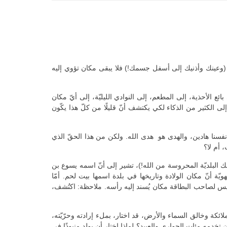
ك (وعينك وأذنيك إلى أسفل جسمك!) فلا يبقى مكان تؤوي إليه
ئع الأحذية، إلى المطعم، إلى النوادي الليليّة، إلى أيّ مكان
لى الكثير من الذكاء لكي يكتشف أنّ قليلًا من كلّ هذا يكّون
أنفسنا هادين، والهدى هو هدى الله. ولكن من هذا الحقّ الذي
، أم لا؟
ك البلديّة المحروسة من الله!)، تشير إلى أنّ اسمه يسوع بن
ّة أنّ مكان الولادة وتاريخها في بلدة اسمها بيت لحم. أمّا
 ليس لصاحب البطاقة مكان يُسند إليه رأسه. ملاحظة: اكتُشف،
ملائكة وخالق السماء والأرض، قد اختار، بملء إرادته وحرّيّته،
خدمه مئات الجواري والعبيد؟ لماذا اختار أن يولد منبوذًا في