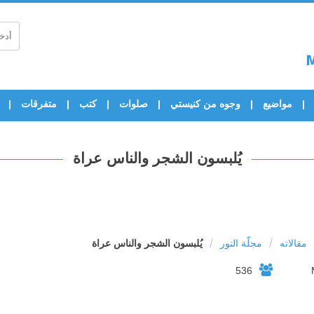
مواضيع
وجوه من كنيستي
صلوات
كتب
متفرقات
يُلبسون الشجر والناس عراة
/
/
مقالاته
مجلّة النور
يُلبسون الشجر والناس عراة
536