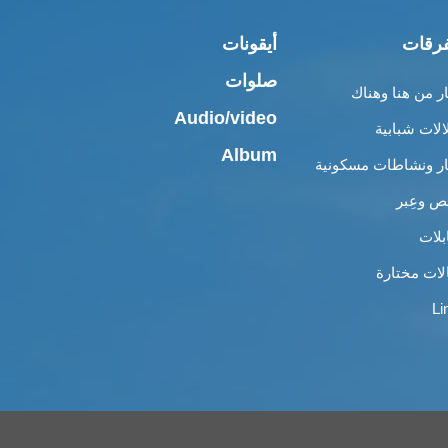
رقات
أيقونات
صلوات
ار من هنا وهناك
Audio/video
الات شبابية
Album
ار ونشاطات مسكونية
 وعِبر
بلات
لات مختارة
Li