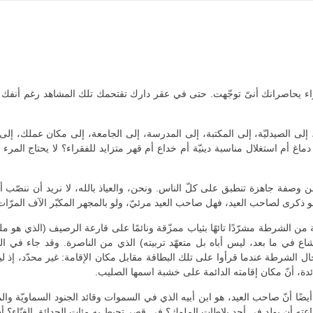
وأضواء يحاصرانك أنىّ توجّهت. حتى في عقر دارك تقتحمك تلك المشاهد رغم أنف
إلى الصيدليّة، إلى المكتبة، إلى المدرسة، إلى الجامعة، إلى مكان عملك، إلى با
اغ أم استغلال مناسبة دينيّة أم خداع أم قهر متزايد للفقراء؟ لا يحتاج المرء إ
من وصفة جاهزة تنطبق على كلّ الناس. ونحن، والعياذ بالله، لا نريد أن ننصّب 
يد هو ذكرى لصاحب العيد، فهل صاحب العيد مرئيّ، ولو بالمجهر المكبّر الآف المرّات
ن الشرطة مشرّدًا تائهًا بثياب ممزّقة ونائمًا على قارعة الرصيف (الذي هو مل
 في ما بعد، ليس أباه بل متعهّد تربيته) الذي من الناصرة. وقد جاء في الهوي
رجال الشرطة عندما قرأوا على تلك البطاقة مقابل مكان الإقامة: غير محدّد، إذ
ائدة، أنّ مكان إقامته الدائمة على خشبة اسمها الصليب.
 أيضًا أنّ صاحب العيد، هو ابن أبيه الذي في السموات وقائد الجنود السماويّة وال
عته أن يولد في أحد بلاطات الملوك؟ في قصر تحيط به مئات الحدائق الغنّاء؟ أن ت