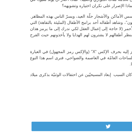
لماذا الإصرار على نكران اختياره وتشويهه؟
بسس الأماكن والأشجار حلّة العيد، ويسرّ الناس بهذه المظاهر.
ن”، وشاهد أطفاله أحد برامج الأطفال (المليئة بالتفاهة) التي
أحمر (لا حاجة إلى إعمال العقل لكي ندرك إلى ما يرمز هذان
 بنظر أطفالهم لا يشترون لهم الهدايا ولا يأخذونهم حيث الفرح
أضحى العيد شجرةً ومهرّجًا اسمه “بابا نويل” وعشاءً ومناسبة ًاجتماعيّة وفرصة طويلة من العمل. أمّا صاحب العيد فصار مجهولاً، فهو يُرمز إليه بحرف الإكس “X” (والإكس رمز المجهول) في العبارة
لساحات العامّة في العاصمة والضواحي، فنرى اسم هذا النوع
.
ن السبب إبعاد المسيحيّين عن احتفالات الوثنيّة بذكرى ميلاد
Tweet