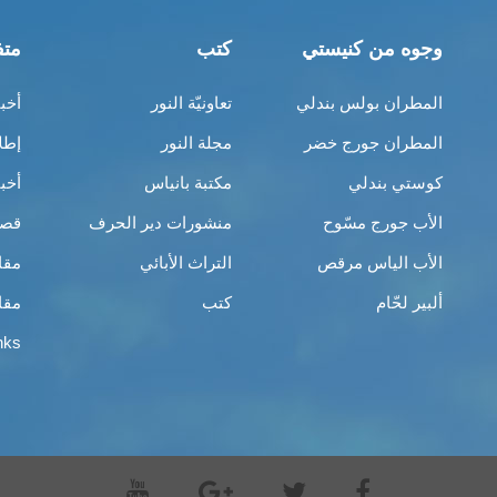
وجوه من كنيستي
كتب
متف
المطران بولس بندلي
تعاونيّة النور
أخب
المطران جورج خضر
مجلة النور
إطل
كوستي بندلي
مكتبة بانياس
أخب
الأب جورج مسّوح
منشورات دير الحرف
قصص
الأب الياس مرقص
التراث الأبائي
مقا
ألبير لحّام
كتب
مقا
nks