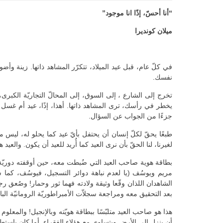
“أنا أحسّ، إذًا انا موجود”
ميلان كونديرا
في كلّ عام، قبل عيد الميلاد، تتكرّر المشاهد ذاتها. زينة 
نفسك.
تخرج إلى الشارع ، إلى السوق، إلى المحالّ التجاريّة الكبرى، 
يخطر في رأسك، ترى المشاهد ذاتها. أهذا، إذًا، عيد أم غسل دم
جزءًا من الجواب عن السؤال.
طبعًا يحقّ لكلّ إنسان أن يحتفل بأيّ عيد كما يحلو له، ليس 
لغيرنا، لنا الحقّ بأن نرى العيد كما أُريد للعيد أن يكون. والع
بطاقة هوية صاحب العيد التي ضُبطت معه، حين أوقفته دوريّة م
مريم ويوسُف (يا لعدم نباهة دوائر التسجيل، فيوسُف، كما شاع
الشاهدان اللذان وقّعا وثيقة ولادته فهما ثور وحمار! وصُعق 
بعد التحقيق معه ومراجعة سجلاّت الأمبراطوريّة الرومانيّة الب
هذا هو صاحب العيد متلبّسًا ببطاقة هويّته وبالإنجيل! والمعلوم
أن ينزل إلى الأرض ويتساوى مع هؤلاء الفقراء. أما كان باستطا