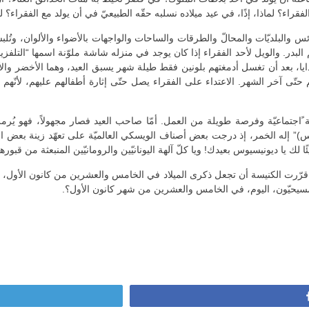
قراء؟ لماذا، إذًا، في عيد ميلاده نسلبه حقّه الطبيعيّ في أن يولد مع الفقراء؟ 
ائس والبلديّات والمحالّ والطرقات والساحات والواجهات بالأضواء والألوان، وتُل
 البدر. والويل لأحد الفقراء إذا كان يوجد في منزله شاشة ملوّنة اسمها “التلفزيو
دايا، بعد أن تغسل أدمغتهم بلونين فقط طيلة شهر يسبق العيد، وهما الأخضر وال
تهم حتّى آخر الشهر. الاعتداء على الفقراء يصل حتّى إثارة أطفالهم عليهم، لأنّهم
)” إله الخمر، إذ درجت بعض أصناف الويسكي العالميّة على تعهّد زينة بعض ا
ك يا ديونيسيوس بعيدك! ويا كلّ آلهة اليونانيّين والرومانيّين المنبعثة من قبورها
ا قرّرت الكنيسة أن تجعل ذكرى الميلاد في الخامس والعشرين من كانون الأول، كا
المسيحيّون، اليوم، في الخامس والعشرين من شهر كانون الأول؟.