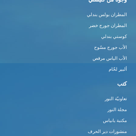
المطران بولس بندلي
المطران جورج خضر
كوستي بندلي
الأب جورج مسّوح
الأب الياس مرقص
ألبير لحّام
كتب
تعاونيّة النور
مجلة النور
مكتبة بانياس
منشورات دير الحرف