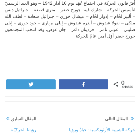
أُقرّ قانون الحركة في اجتماع عُقِد يوم 16 آذار 1942 – وهو العيد الرسميّ
لتأسيس الحركة – شارك فيه: جورج خضر – متري قصعة – جبرائيل دبس
– ألبير لحّام – إدوار لحّام – ميشال خوري – جبرائيل سعادة – لطف الله
ملكي – نقولا عبدوش – أندره عبدوش – إيلي برباري – جود خوري – إيلي
صليبي – عوني تامر – فردينان داغر – جان عوض، وقد انتخب المجتمعون
جورج خضر أوّل أمين عامّ للحركة.
————————–
0
Tweet
Share
SHARES
المقال التالي
المقال السابق
حركة الشبيبة الأرثوذكسية: حياةٌ ورؤيا
رؤيتنا الحركيّـة