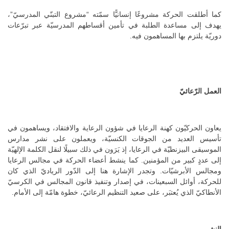
كما أطلقت الحركة مشروعًا إنسانيًّا سمّته “مشروع التبنّي المدرسيّ”،
يهدف إلى مساعدة الطلبة في تأمين أقساطهم المدرسيّة عبر تبرّعات
دوريّة يلتزم بها المساهمون فيه.
العمل الرّعائيّ
يعاون الحركيّون كهنة الرعايا في شؤون الرعاية والافتقاد، ويساهمون في
تأسيس العديد من الجوقات الكنسيّة، ويعملون على نشر مدارس
الموسيقى البيزنطيّة في الرعايا، إذ يَرَون في ذلك سبيلًا لنقل الكلمة الإلهيّة
إلى عددٍ كبير من المؤمنين. كما ينشط أعضاء الحركة في مجالس الرعايا
ومجالس الأبرشيّات. وتجدر الإشارة هنا إلى الدّور الرياديّ الذي كان
للحركة، أوائل السبعينات، في إصدار وتنفيذ قانون المجالس في الكرسيّ
الأنطاكيّ الذي يُعتبَر، على صعيد التنظيم الرعائيّ، خطوة هامّة إلى الأمام.
النشر