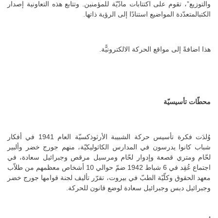
والتوزيع”، تقوم على اكتتابات مادّيّة للمؤمنين. وتتابع هذه التعاونية إصدار
الكتبالمتعدّدة المواضيع استنادًا إلى الرؤية ذاتها.
هذا اضافةً إلى مواقع الحركة الالكترونيًّة.
محطّات تأسيسيّة
وُلدَت فكرة تأسيس حركة الشبيبة الأرثوذكسيّة العام 1941 في أفكار
شباب كانوا يدرسون في المدارس الكاثوليكيّة، منهم جورج خضر وألبير
لحّام ومتري قصعة وإدوار لحّام ومرسيل مرقص وجبرائيل سعادة، في
اجتماع عُقِد في 6 شباط 1942 ضمّ حوالي 10 أشخاص معظمهم من طلاّب
معهد الحقوق وكلّيّة الطبّ في بيروت، تقرّر تأليف لجنة قوامها جورج خضر
وجبرائيل دبس وجبرائيل سعادة لوضع قانون للحركة.