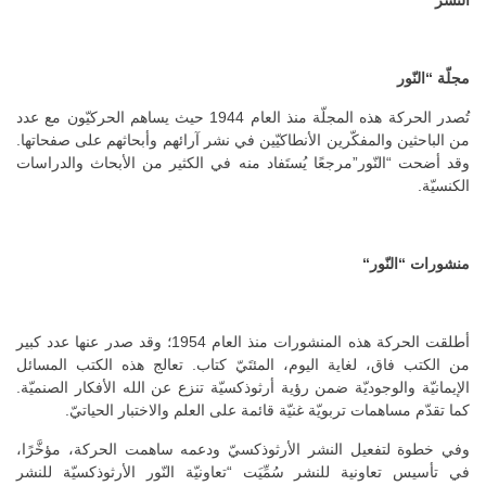
مجلّة
“
النّور
تُصدر الحركة هذه المجلّة منذ العام 1944 حيث يساهم الحركيّون مع عدد
من الباحثين والمفكّرين الأنطاكيّين في نشر آرائهم وأبحاثهم على صفحاتها.
وقد أضحت “النّور”مرجعًا يُستَفاد منه في الكثير من الأبحاث والدراسات
الكنسيّة.
منشورات
“
النّور
“
أطلقت الحركة هذه المنشورات منذ العام 1954؛ وقد صدر عنها عدد كبير
من الكتب فاق، لغاية اليوم، المئتَيّ كتاب. تعالج هذه الكتب المسائل
الإيمانيّة والوجوديّة ضمن رؤية أرثوذكسيّة تنزع عن الله الأفكار الصنميّة.
كما تقدّم مساهمات تربويّة غنيّة قائمة على العلم والاختبار الحياتيّ.
وفي خطوة لتفعيل النشر الأرثوذكسيّ ودعمه ساهمت الحركة، مؤخَّرًا،
في تأسيس تعاونية للنشر سُمِّيَت “تعاونيّة النّور الأرثوذكسيّة للنشر