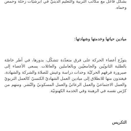
بشكل فاعل مع مكاتب التربية والتعليم الدينيّ في أبرشيّات زحلة وحمص
وحماه.
ميادين حياتها وخدمتها وشهادتها
:
يتوزّع أعضاء الحركة على فرق متعدّدة تتشكّل، بدورها، في أطر خاصّة
بالطلبة الثانويّين والجامعيّين وبالعاملين والعائلات. يسعى الأعضاء إلى
صيرورة فرقهم الحركيّة وحدات دراسة وعيش للصلاة والشركة والشهادة،
فيغتذون منها للانطلاق إلى ميادين العمل الشهاديّ الكنسيّ كالعمل التربويّ
والعمل الاجتماعيّ والعمل الرعائيّ والعمل المسكونيّ والنّشر. ومنهم من
كرّس نفسه في الرهبنة وفي الخدمة الكهنوتيّة.
التكريس