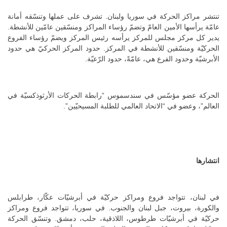
تنتشر مراكز الحركة في سوريا ولبنان. تشرف على عملها وتنسّقه أمانة
عامّة يرأسها الأمين العامّ وتضمّ رؤساء المراكز ومنسّقين عامّين للأنشطة.
يدير كل مركز مجلس للمركز يرأسه رئيس المركز ويضمّ رؤساء الفروع
الحركيّة ومنسّقين للأنشطة في المركز. حدود المركز الحركيّ هي حدود
الأبرشيّة وحدود الفرع هي، عامّةً، حدود الرّعيّة.
الحركة عضو مؤسّس في سندسموس “رابطة الحركات الأرثوذكسيّة في
العالم”، وعضو في “الاتحاد العالمي للطلبة المسيحيّين”.
انتشارها
في لبنان، تتواجد فروع ومراكز حركيّة في أبرشيّات عكّار، طرابلس
والكورة، بيروت، جبل لبنان والجنوب. في سوريا، تتواجد فروع ومراكز
حركيّة في أبرشيّات طرطوس، اللاذقية، حلب، دمشق. وتنسّق الحركة