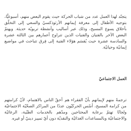
يتجنّد لهذا العمل عدد من شباب الحركة حيث يقوم البعض منهم، أسبوعيًّا،
بتوجيه الأطفال إلى معرفة إيمانهم الأرثوذكسيّ والسعي إلى التخلّق
بأخلاق يسوع المسيح، وذلك عبر أساليب وأنشطة تربويّة حديثة. ويهتمّ
البعض الآخر بالفتيان والفتيات الذين تتراوح أعمارهم بين الثالثة عشرة
والسادسة عشرة حيث يُقسَم هؤلاء الفتية إلى فِرق تتباحث في مواضيع
إيمانيّة وحياتيّة.
العمل الاجتماعيّ
ترجمةً منهم لإيمانهم بأنّ الفقراء هم أحقّ الناس بالاهتمام، لأنّ كرامتهم
من كرامة المسيح، أسّس الحركيّون عددًا من المراكز الصحّيّة الاجتماعيّة
ولجانًا تهتمّ برعاية المحتاجين ومدّهم بالخدمات الطبّية، الرعائيّة
والاجتماعيّة وبالمساعدات الغذائيّة والنقديّة دون أيّ تمييز دينيّ أو غيره.