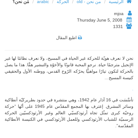
/
/
/
/
الرئيسية
من نحن - old
الحركة
arabic
مَن نحن؟
mjoa
Thursday June 5, 2008
1331
اطبع المقال
نحن لا نعرف هويّة للحركة غير الحياة في المسيح، ولا نعرف نظامًا لها غير
الإنجيل مترجمًا حياة. نرجو المحبة قانونًا والأخوّة والتبشير همًّا. هذا ما يصل
بالحركة لتكون تيارًا مواهبيًّا يحرّكه الرّوح القدس، ووطنه الأول والحقيقي
كنيسة المسيح…
.
تأسَّسَت في 16 آذار عام 1942، وهي منتشرة في حدود بطريركيّة أنطاكية
وسائر المشرق. إعترف بها المجمع المقدّس عام 1945 على أنّها “حركة
روحيّة كبرى تمثّل تجاه أرثوذكسيّي العالم وغير الأرثوذكسيّين الحركة
الرسميّة للشباب الأرثوذكسي وللعمل الأرثوذكسي في الكنيسة الأنطاكية
المقدّسة”.