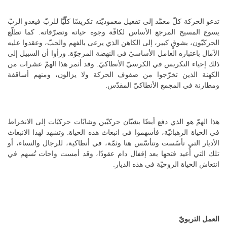
تدعو الحركة كلّ معمَّد إلى تفعيل معموديّته تكريسّا كلّيًّا للربّ فيغدو الربّ
يسوع المسيح المرجع الأساس لكافّة وجوه حياته وتصرّفاته. كما تطلّع
الحركيّون، بشوقٍ كبير، إلى الكاهن الذي يرعى بالفهم والحبّ، وعقدوا عليه
الآمال باعتباره العامل الأساسيّ في النهضة المرجوّة. ورأوا أن السبيل إلى
ذلك إحياء التكريس في الكرسيّ الأنطاكيّ. وقد أثمر هذا الهمّ عشرات من
الكهنة الذين تخرّجوا من صفوف الحركة ولا يزالون، ومنهم أساقفة
ومطارنة في المجمع الأنطاكيّ المقدّس.
هذا الهمّ هو الذي دفع أيضًا بشبّان حركيّين وشابّات حركيّات إلى الانخراط
في الحياة الرهبانيّة، فأسهموا في انبعاث هذه الحياة. وتشهد لهذا الانبعاث
الأديار التي تأسّست وتتأسّس هنا وثمّة، في أنطاكية، للرجال والنساء، أو
تلك التي أُعيد فتحها بعد إقفال دام عقودًا، وقد أمست واحات تُسهم في
انتعاش الحياة الروحيّة في هذه الديار.
العمل التربويّ