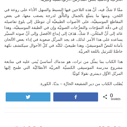
ممَّا لا شكَّ فيه، أنَّ هذه التلاحين فيها البسيط والسهل الأداء على روعة في
اللحن، ومنها ما يتمتَّع بالجمال والتألٌّق لدرجة يصعب معها، في بعض
المقاطع الموسيقيَّة، على الأصوات الطبيعيَّة أن تتوصَّل إلى بلوغ تفاصيله
إن في دقَّة التموّجات والتعرُّجات الصوتيَّة وإن في الطبقة الموسيقيَّة، وهذا
عائد إلى أنَّ الملحِّن، لا شكَّ، هَدَفَ إلى إبداع الأفضل وإلى أنَّ صوته المميَّز
يساعده على هذا الأمر. لذلك، قد يجد المرتِّل صعوبة في إداء بعض الألحان
بأمانة للنصِّ الموسيقيّ، وهذا طبيعيّ، لكنَّه في كلّ الأحوال سيكتشف نكهة
خاصَّةً للترتيل باللغة العربيَّة.
هذا الكتاب بما يمثِّل من تراث، هو مدماك أساسيّ يُبنى عليه في متابعة
مشروع مدرسة الموسيقى الكنسيَّة العربيَّة الأنطاكيَّة التي طمح إليها
المرتّل الأوَّل ديمتري نقولا كوتيَّا.
يُطلب الكتاب من دير الشفيعة الحارَّة – بدبّا، الكورة.
0
Tweet
Share
SHARES