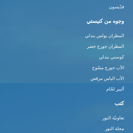
قدّيسون
وجوه من كنيستي
المطران بولس بندلي
المطران جورج خضر
كوستي بندلي
الأب جورج مسّوح
الأب الياس مرقص
ألبير لحّام
كتب
تعاونيّة النور
مجلة النور