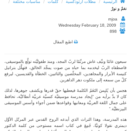
/
/
/
/
الرئيسية
مطلات ارثوذكسية
كلمات
مناسبات مختلفة
نغمٌ و نورٌ
mjoa
Wednesday February 18, 2009
898
اطبع المقال
سبعون عامًا ونيِّف عاش مرنِّمًا لربّ المجد، ومنذ طفوليَّته تولَّع بالموسيقى،
فاصطفاه الربّ ليخدمه بما حباه من صوت يمجِّد الخالق، فتهلَّل بتراتيل
كنيسة الأبرار والمجاهدين، المخلّصين والتائبين، الخطأة والقديسين، ليرفع
كلّ من سمعه إلى ملكوت دهر الداهرين.
هجس بأن يُلبِسَ النَغَمُ الكلمةَ فيعطيها حقّ قدرها ويكشف جوهرها، لذلك
كان لا بدَّ برأيه من “إيجاد مدرسة موسيقيَّة كنسيَّة عربيَّة أنطاكيَّة، تحافظ
على جمال اللغة العربيَّة ومعانيها وقواعدها ضمن أجواء وأسس الموسيقى
البيزنطيَّة.”
هذه المدرسة، وهذا التراث الذي أبدعه الروح القدس عبر المرتّل الأوَّل
ديمتري نقولا كوتيَّا، جُمِعَ في كتاب اسمه مستوحى من كلمة الدكتور