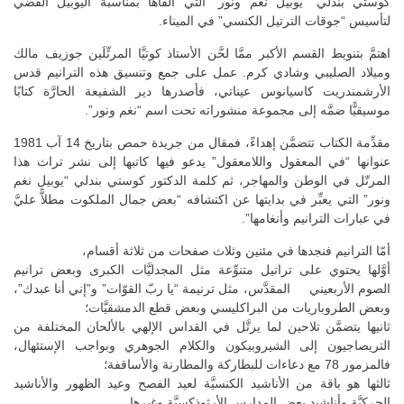
كوستي بندلي “يوبيل نغم ونور” التي ألقاها بمناسبة اليوبيل الفضّي
لتأسيس “جوقات الترتيل الكنسي” في الميناء.
اهتمَّ بتنويط القسم الأكبر ممَّا لحَّن الأستاذ كوتيَّا المرتِّلَين جوزيف مالك
وميلاد الصليبي وشادي كرم. عمل على جمع وتنسيق هذه الترانيم قدس
الأرشمندريت كاسيانوس عيناتي، فأصدرها دير الشفيعة الحارَّة كتابًا
موسيقيًّا ضمَّه إلى مجموعة منشوراته تحت اسم “نغم ونور”.
مقدِّمة الكتاب تتضمَّن إهداءً، فمقال من جريدة حمص بتاريخ 14 آب 1981
عنوانها “في المعقول واللامعقول” يدعو فيها كاتبها إلى نشر تراث هذا
المرتّل في الوطن والمهاجر، ثم كلمة الدكتور كوستي بندلي “يوبيل نغم
ونور” التي يعبِّر في بدايتها عن اكتشافه “بعض جمال الملكوت مطلاًّ عليَّ
في عبارات الترانيم وأنغامها”.
أمّا الترانيم فنجدها في مئتين وثلاث صفحات من ثلاثة أقسام،
أوَّلها يحتوي على تراتيل متنوِّعة مثل المجدليَّات الكبرى وبعض ترانيم
الصوم الأربعيني المقدَّس، مثل ترنيمة “يا ربّ القوّات” و”إني أنا عبدك”،
وبعض الطروباريات من البراكليسي وبعض قطع الدمشقيَّات؛
ثانيها يتضمَّن تلاحين لما يرتَّل في القداس الإلهي بالألحان المختلفة من
التريصاجيون إلى الشيروبيكون والكلام الجوهري وبواجب الإستئهال،
فالمزمور 78 مع دعاءات للبطاركة والمطارنة والأساقفة؛
ثالثها هو باقة من الأناشيد الكنسيَّة لعيد الفصح وعيد الظهور والأناشيد
الحركيَّة وأناشيد بعض المدارس الأرثوذكسيَّة وغيرها.