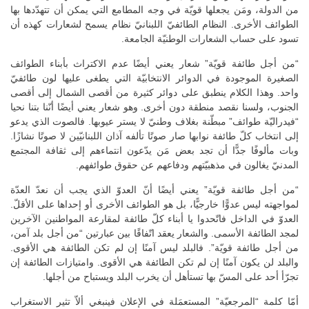
من الدولة، ومَن يجعلها قويّة في وجه المطامع التي يمكن أن تتهدّدها بها
الطوائف الأخرى. النظام الطائفيّ اللبنانيّ نظام يسمح لشعارات كهذه أن
تسود على حساب الشعارات الوطنيّة الجامعة.
“من أجل طائفة قويّة” شعار يعني أيضًا عدم الاكتراث بأبناء الطوائف
الصغيرة الموجودة في الدوائر الانتخابيّة التي يطغى عليها لون طائفيّ
واحد. وهذا الكلام ينطبق على دوائر كثيرة من أقصى الشمال إلى أقصى
الجنوب، ولسنا نقصد منطقة دون أخرى. وهو شعار يعني أيضًا أنّنا بتنا نحيا
“فيدراليّة طوائف” مبطّنة بغلاف وطنيّ لا يستر عيوبها. فالصوت الذي يدعو
إلى انتخاب كلّ طائفة نوابها صار صوتًا تألفه آذان اللبنانيّين لا صوتًا نشازًا.
وبات مألوفًا جدًّا أن تجد بعض مَن يدّعون انتماءهم إلى ثقافة المجتمع
المدنيّ يغالون في مذهبيّتهم ودفاعهم عن حقوق طوائفهم.
“من أجل طائفة قويّة” يعني أيضًا أنّ العدوّ الذي يجب أن نعدّ العدّة
لمواجهته ليس عدوًّا خارجيًّا، بل هو الطوائف الأخرى أو إحداها على الأقلّ.
العدوّ في الداخل فاتّحدوا يا أبناء كلّ طائفة لمقارعة المواطنين الآخرين
لمجد الطائفة الأسمى. والشعار يعقد اتّفاقًا بين عبارتين “من أجل بلد آمن،
من أجل طائفة قويّة”. فالبلد ليس آمنًا إن لم تكن الطائفة هي الأقوى.
والبلد لن يكون آمنًا إن لم تكن الطائفة هي الأقوى. وامتيازات الطائفة إن
تجرّأ أحد على المسّ بها تستأهل أن يخرب البلد ويستباح من أجلها.
أمّا كلمة “المرجعيّة” المستعمَلة في الإعلان فينبغي ألاّ تثير الاستغراب