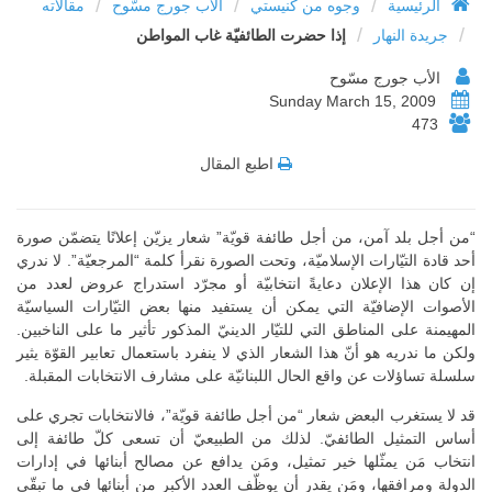
/
/
/
الرئيسية
وجوه من كنيستي
الأب جورج مسّوح
مقالاته
/
/
جريدة النهار
إذا حضرت الطائفيّة غاب المواطن
الأب جورج مسّوح
Sunday March 15, 2009
473
اطبع المقال
“من أجل بلد آمن، من أجل طائفة قويّة” شعار يزيّن إعلانًا يتضمّن صورة
أحد قادة التيّارات الإسلاميّة، وتحت الصورة نقرأ كلمة “المرجعيّة”. لا ندري
إن كان هذا الإعلان دعايةً انتخابيّة أو مجرّد استدراج عروض لعدد من
الأصوات الإضافيّة التي يمكن أن يستفيد منها بعض التيّارات السياسيّة
المهيمنة على المناطق التي للتيّار الدينيّ المذكور تأثير ما على الناخبين.
ولكن ما ندريه هو أنّ هذا الشعار الذي لا ينفرد باستعمال تعابير القوّة يثير
سلسلة تساؤلات عن واقع الحال اللبنانيّة على مشارف الانتخابات المقبلة.
قد لا يستغرب البعض شعار “من أجل طائفة قويّة”، فالانتخابات تجري على
أساس التمثيل الطائفيّ. لذلك من الطبيعيّ أن تسعى كلّ طائفة إلى
انتخاب مَن يمثّلها خير تمثيل، ومَن يدافع عن مصالح أبنائها في إدارات
الدولة ومرافقها، ومَن يقدر أن يوظّف العدد الأكبر من أبنائها في ما تبقّى