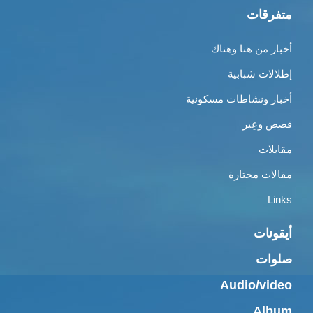
متفرقات
أخبار من هنا وهناك
إطلالات شبابية
أخبار ونشاطات مسكونية
قصص وعِبر
مقابلات
مقالات مختارة
Links
أيقونات
صلوات
Audio/video
Album