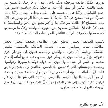
بدورها، فلكلّ طائفة مرجعيّة دينيّة داخل البلاد أو خارجها. ألا نسمع بين
الفينة والفينة تذكيرًا أو تنبيهًا بأنّ ثمّة مرجعيّة دينيّة-سياسيّة تسمو فوق
جميع اللبنانيّين، وأنّها هي المؤتمنة على الكيان وعلى الوطن، وأنّها تملك
حصريًّا التوجّه الصحيح في كلّ شأن؟ ألا يستدعي هذا الزعم ويبرّر في الآن
عينه استنساخ كلّ طائفة مرجعيّة لها أو أكثر تجمع بين الدين والسياسة؟ ألا
يعني كلّ ذلك أنّ اللبنانيّين يبتعدون عن مفهوم المواطنة وكلّ ما يرتبط بها
كي يصبحوا مجموعة طوائف تتناتشها المرجعيّات الدينيّة المختلفة؟
تكسب الطائفة، يخسر الوطن. تقوى الطائفة، يضعف الوطن. تحضر
الطائفيّة، يغيب المواطن. تتنامى العصبيّة الطائفيّة والمذهبيّة، تتقهقر
العصبيّة الوطنيّة. أمّا نحن، المواطنين وحسب، فنتوق إلى مواطن قويّ
بحقوقه مؤدّيًا واجباته. نتوق إلى وطن قويّ يتساوى فيه جميع أبنائه إلى أيّ
طائفة أو جنس أو لغة انتموا. نتوق إلى دولة قويّة بدستورها وقوانينها،
وحصينة بمؤسّساتها التي لا تخضع للتحاصص الطائفيّ والمذهبيّ. والتاريخ
علّمنا أنّ الطوائف القويّة لم تضّحي يومًا من أجل مصلحة وطنيّة جامعة،
بل من أجل مصالحها الضيّقة. والحروب المتتالية التي شهدها لبنان عبر
قرنين كافية لتهدينا إلى عدم الوقوع فيها كلّ فترة من السنين. آن للعقل
أن يغلب الجهل، فلعلّكم تعقلون.
الأب جورج مسّوح