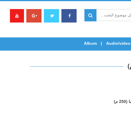
Album
Audio/video
 م)