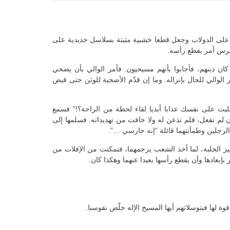
 على الدولاب وجعل قطعا خشبية مثبتة بسلاسل حديدية على
طرس أمر بقطع رأسه.
ان دينهم، فأجابوا بأنهم مسيحيون. فأمر الوالي بأن يضحي
لوالي للحال بإنزاله. وما إن قدّم الأضحية للوثن حتى قبض
بت على نفسك عذابا أبديا لقاء لحظة من الراحة؟!” فسمع
ن لم تفعل، فلم تذعن له ولا خافت من تهديداته. فسلمها إلى
الرجلين وطمأنتهما قائلة “إنه حارسي …”.
نيز الجلبة، لما أخذ الشعب يرجمهما، فتمكنت من الإفلات من
بإبعادها وأن يقطع رأسها بعيدا عنهما وهكذا كان.
وة لها فبتوسلاتهم أيها المسيح الإله خلّص نفوسنا.