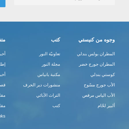
وجوه من كنيستي
كتب
متف
المطران بولس بندلي
تعاونيّة النور
أخب
المطران جورج خضر
مجلة النور
إطل
كوستي بندلي
مكتبة بانياس
أخب
الأب جورج مسّوح
منشورات دير الحرف
قصص
الأب الياس مرقص
التراث الأبائي
مقا
ألبير لحّام
كتب
مقا
nks