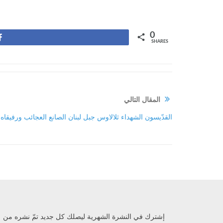
0
Share
SHARES
المقال التالي
القدّيسون الشهداء ثلالاوس جبل لبنان الصانع العجائب ورفيقاه 
إشترك في النشرة الشهرية ليصلك كل جديد تمّ نشره من