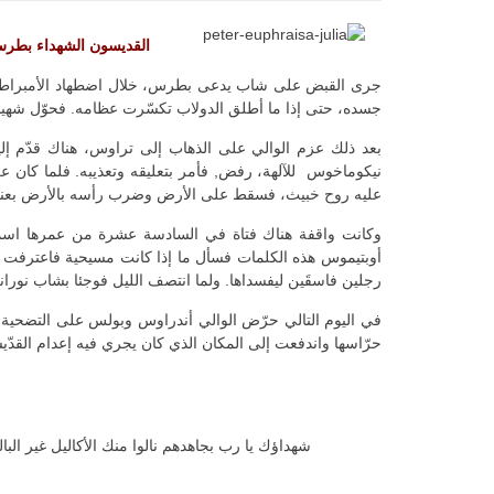
القديسون الشهداء بطرس
جرى القبض على شاب يدعى بطرس، خلال اضطهاد الأمبراطور د
جسده، حتى إذا ما أطلق الدولاب تكسّرت عظامه. فحوّل شهيد
بعد ذلك عزم الوالي على الذهاب إلى تراوس، هناك قدّم إلي
نيكوماخوس للآلهة، رفض, فأمر بتعليقه وتعذيبه. فلما كان ع
عليه روح خبيث، فسقط على الأرض وضرب رأسه بالأرض بعن
وكانت واقفة هناك فتاة في السادسة عشرة من عمرها اسمها
أوبتيموس هذه الكلمات فسأل ما إذا كانت مسيحية فاعترفت بأن
رجلين فاسقَين ليفسداها. ولما انتصف الليل فوجئا بشاب نوران
في اليوم التالي حرّض الوالي أندراوس وبولس على التضحية لد
حرّاسها واندفعت إلى المكان الذي كان يجري فيه إعدام القدّيسَ
شهداؤك يا رب بجاهدهم نالوا منك الأكاليل غير البال