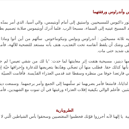
 وأندراوس ورفقتهما
اكيوس للمسيحيين. واستيق إلى أمام أوبتيمس، والي آسيا، الذي أمر بمدّه
 المسيح عينيه إلى السماء، مسبحا الرب. فلما أدرك أوبتيموس صلابة تصميم ب
ه ثلاثة مسيحيّين : أندراوس وبولس ونيكوماخوس. سألهم من أين أتوا وماذا ك
لى وشك أن يلفظ أنفاسه تحت التعذيب، هتف بأنه مستعد للتضحية للآلهة، فأمر ا
ف شديد حتى مات.
 دينيز، مسيحية هتفت إثر معاينتها لما حدث: “يا لك من شقي تعيس! لم جل
ها كذلك حقا. فطلب منها أن تضحّي وهدّدها بتعريضها للدعارة وإحراقها حيّة إ
ي فارتعدا خوفا من منظره وسقطا عند قدمي العذراء القدّيسة. فأقامت الصبيّة 
ايانا، فامتنعا فأمر بضربهما ثم سلّمهما إلى الجمع وأمر برجمهما. وسمعت دي
ين. فأعلم الوالي بكيفية إفلات العذراء ورغبتها في أن تموت مع الشهيدين، فأمر 
الطروبارية
ية يا إلهنا لأنه أحرزوا قوّتك فحطموا المغتصبين وسحقوا بأس الشياطين الّتي لا ق