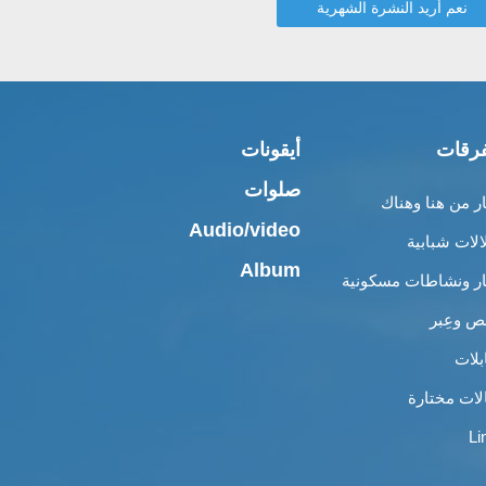
رقات
أيقونات
صلوات
ار من هنا وهناك
Audio/video
الات شبابية
Album
ار ونشاطات مسكونية
 وعِبر
بلات
لات مختارة
Li