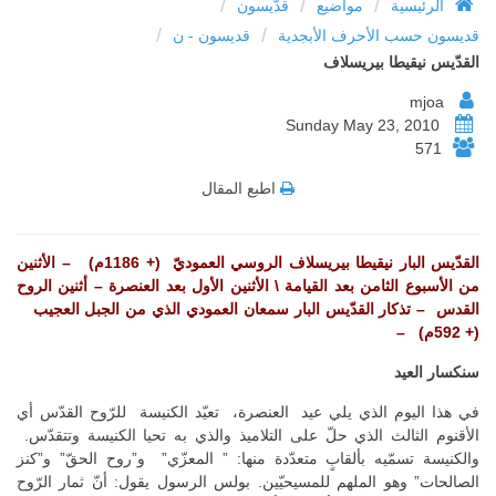
/
/
/
الرئيسية
مواضيع
قدّيسون
/
/
قديسون حسب الأحرف الأبجدية
قديسون - ن
القدّيس نيقيطا بيريسلاف
mjoa
Sunday May 23, 2010
571
اطبع المقال
القدّيس البار نيقيطا بيريسلاف الروسي العموديّ (+ 1186م) – الأثنين
من الأسبوع الثامن بعد القيامة \ الأثنين الأول بعد العنصرة – أثنين الروح
القدس – تذكار القدّيس البار سمعان العمودي الذي من الجبل العجيب
(+ 592م) –
سنكسار العيد
في هذا اليوم الذي يلي عيد العنصرة، تعيّد الكنيسة للرّوح القدّس أي
الأقنوم الثالث الذي حلّ على التلاميذ والذي به تحيا الكنيسة وتتقدّس.
والكنيسة تسمّيه بألقابٍ متعدّدة منها: ” المعزّي” و”روح الحقّ” و”كنز
الصالحات” وهو الملهم للمسيحيّين. بولس الرسول يقول: أنّ ثمار الرّوح