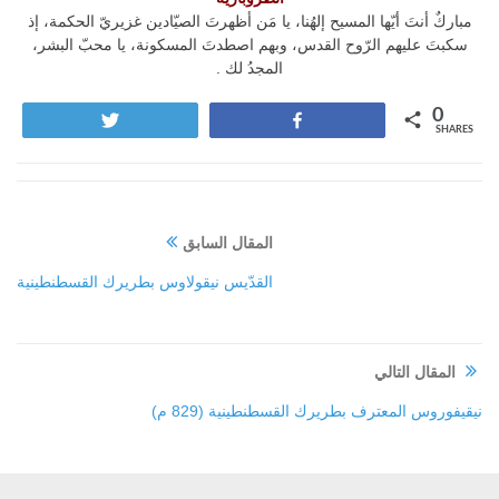
مباركٌ أنتَ أيّها المسيح إلهُنا، يا مَن أظهرتَ الصيّادين غزيريّ الحكمة، إذ
سكبتَ عليهم الرّوح القدس، وبهم اصطدتَ المسكونة، يا محبّ البشر،
المجدُ لك .
0
Tweet
Share
SHARES
المقال السابق
القدّيس نيقولاوس بطريرك القسطنطينية
المقال التالي
نيقيفوروس المعترف بطريرك القسطنطينية (829 م)