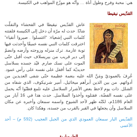
هي: محبة وفرح وطول أناة … وأنّه هو موزّع المواهب في الكنيسة.
القدّيس نيقيطا
عاش القدّيس نيقيطا في الفحشاء والتفلّت
شابًا. حدث له مرّة أن دخل إلى الكنيسة فلفتته
كلمات النبي إشعياء: “اغتسلوا . صيروا أنقياء”
اخترقت كلمات النبي نفسه عميقًا وأحدثت فيها
توبة عارمة. ترك منزله وزوجته وأرضه وانضمّ
إلى دير قريب من بيريسلاف حيث أقبل حتّى
الموت على نسك صارم. قيّد جسده بسلاسل
حديديّة كما أقفل على نفسه على رأس عمود.
عُرِفَ بالعموديّ ومَنَّ الله عليه بنعمة عظيمة حتّى شفى العديدين من
أدوائهم. من بين الذين أبرأهم ميخائيل، أمير شرنيكوف، الذي شفاه من
الشلل. ذات يوم لاحظ بعض الأشرار السلاسل عليه تلمع فظنّوا أنّه يحمل
على نفسه الفضّة، فقتلوه وأخذوا السلاسل. حدث هذا في 16 آيار من
العام 1186م، لكنّه ظهر لأحد الشيوخ واسمه سمعان وأخبره عن مكان
السلاسل وأن يجعلها في القبر بالقرب من جسده، وهكذا كان.
القدّيس البار سمعان العمودي الذي من الجبل العجيب (592 م) – أحد
الأعمى
الطروبارية