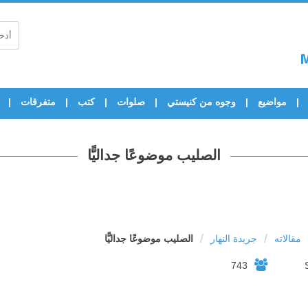
مواضيع
وجوه من كنيستي
صلوات
كتب
متفرقات
الصليب موضوعًا جداليًّا
/
/
مقالاته
جريدة النهار
الصليب موضوعًا جداليًّا
743