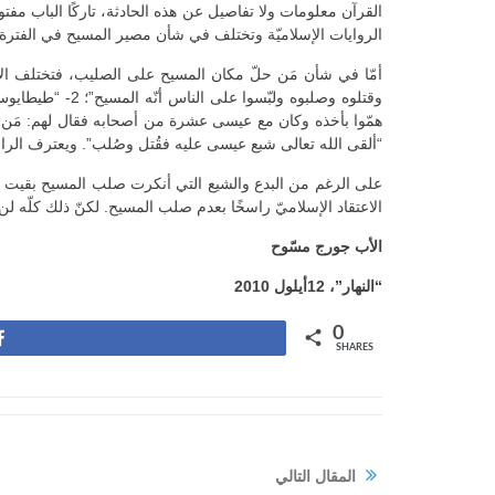
القرآن معلومات ولا تفاصيل عن هذه الحادثة، تاركًا الباب مفتو
الروايات الإسلاميّة وتختلف في شأن مصير المسيح في الفترة 
“ألقى الله تعالى شبع عيسى عليه فقُتل وصُلب”. ويعترف الرازي
على الرغم من البدع والشيع التي أنكرت صلب المسيح بقيت ال
الاعتقاد الإسلاميّ راسخًا بعدم صلب المسيح. لكنّ ذلك كلّه ل
الأب جورج مسّوح
“النهار”،
12
أيلول 2010
0
Share
SHARES
المقال التالي