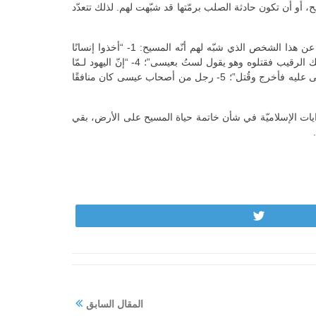
، أو أن تكون حادثة الصلب برمّتها قد شبّهت لهم. لذلك تتعدّد
أمّا في شأن مَن حلّ مكان المسيح على الصليب، فتختلف الأسماء باختلاف الرواة. في هذا السياق يورد الرازي في تفسيره خمس روايات عن هذا الشخص الذي شبّه لهم أنّه المسيح: 1- “أخذوا إنسانًا
وقتلوه وصلبوه ولبّسوا على الناس أنّه المسيح”؛ 2- “طيطايوس” أحد أصحاب يهوذا؛ 3- “وكّلوا بعيسى رجلاً يحرسه، فألقى الله شبهه على ذلك الرقيب فقتلوه وهو يقول لستُ بعيسى”؛ 4- “إنّ اليهود لـمّا
همّوا بأخذه وكان مع عيسى عشرة من أصحابه فقال لهم: مَن يشتري الجنّة بأن يُلقى عليه شبهي؟ فقال واحد منهم: أنا. فألقى الله شبه عيسى عليه فأخرج وقُتل”؛ 5- رجل من أصحاب عيسى كان منافقًا
يات الإسلاميّة في شأن خاتمة حياة المسيح على الأرض، بقي
Tweet
المقال السابق