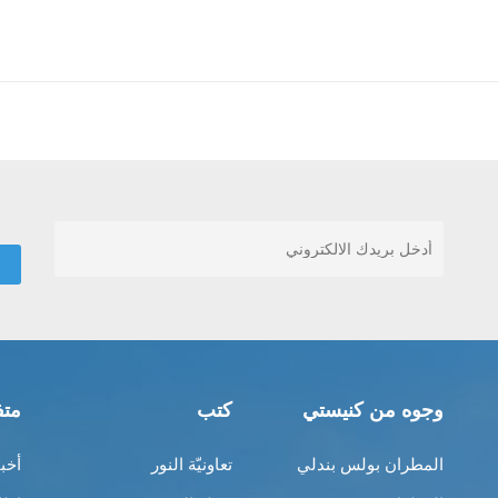
وجوه من كنيستي
كتب
متف
المطران بولس بندلي
تعاونيّة النور
أخب