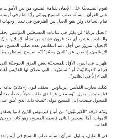
تقوم المسيحيّة على الإيمان بقيامة المسيح من بين الأموات بعد
على القرآن، مسألة صلب المسيح ويتبنّى رأيًا شاع في أوساط بع
قيام الساعة، ولن ينفع الجدل بين الطرفين في تبديل وجهات ال
“إنجيل برنابا” لن يغيّر في قناعات المسيحيّين المؤمنين بحقي
والسادس عشر، أي بعد قرون عديدة من نشأة الإسلام، وأنّ هذا
الإنجيل المزوّر من أجل دعم اعتقادهم بعدم صلب المسيح، فيما 
الإسلاميّ، إذ يقول عن “النبيّ محمّد” أنّه المسيح المنتظر، ممّا 
ظهرت في القرن الأوّل للمسيحيّة بعض الفرق الغنوصيّة التي 
الفداء إلاّ في الظاهر”.
كذلك يحارب
فباسيليدس يقول: “وسمعان هو الذي صُلب جهلاً وخطأ، بعد أن تغ
المنحول فينسب إلى المسيح قوله: “لستُ ذاك الذي عُلّق على
وثمّة فرقة “الكيرنثيّون” من أتباع كيرنثوس الذين كانوا ي
الأموات؛ أمّا الشخص الثاني فاسمه المسيح، وهو كائن روحي
العذاب.