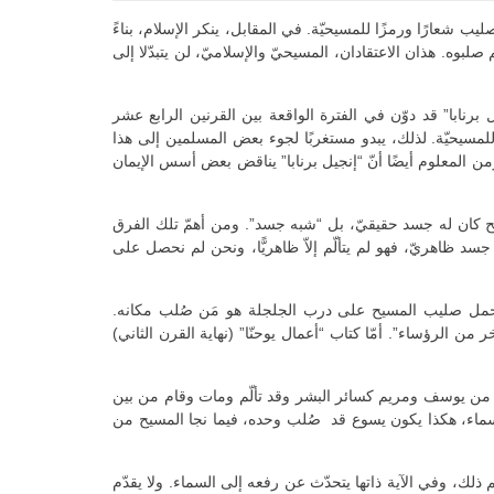
ب شعارًا ورمزًا للمسيحيّة. في المقابل، ينكر الإسلام، بناءً
بوه. هذان الاعتقادان، المسيحيّ والإسلاميّ، لن يتبدّلا إلى
 برنابا” قد دوّن في الفترة الواقعة بين القرنين الرابع عشر
لمسيحيّة. لذلك، يبدو مستغربًا لجوء بعض المسلمين إلى هذا
من المعلوم أيضًا أنّ “إنجيل برنابا” يناقض بعض أسس الإيمان
سيح كان له جسد حقيقيّ، بل “شبه جسد”. ومن أهمّ تلك الفرق
قيقة التجسّد بقوله: “إنْ لم يكن ليسوع سوى جسد ظاهريّ، فهو لم يتألّم إلاّ ظاهريًّا، ونحن لم نحصل على
ان القيروانيّ الذي حمل صليب المسيح على درب الجلجلة هو مَن صُلب مكانه.
ن الرؤساء”. أمّا كتاب “أعمال يوحنّا” (نهاية القرن الثاني)
د من يوسف ومريم كسائر البشر وقد تألّم ومات وقام من بين
سماء، هكذا يكون يسوع قد صُلب وحده، فيما نجا المسيح من
وا المسيح ولم يصلبوه ولكن شبّه لهم ذلك، وفي الآية ذاتها يتحدّث عن رفعه إلى السماء. ولا يقدّم