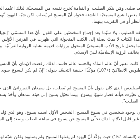
 صلبه. ومَن ينكر الصليب أو القيامة يُخرج نفسه من المسيحيّة. لذلك اعتُمد الصلي
ض الشيع المسيحيّة الناشئة فحواه أنّ المسيح لم يُصلب لكن شبّه لليهود أنّهم صل
نظر أو في التقريب بينهما.
قة الصليب، ولا سيّما بعد إجماع المختصّين على القول بأنّ هذا المسمّى “إنجيل
 الكتاب لا يمتّ بصلة إلى الكتب المنحولة التي ظهرت في القرنين الأوّلين ل
يحفل تاريخ الأدب المسيحيّ المنحول بروايات قديمة تشابه الرواية القرآنيّة. و
يخالف الرؤية الإسلاميّة لنبيّ الإسلام.
كانت تعتبر أنّ عالم المادّة والجسد عالم فاسد، لذلك رفضت الإيمان بأنّ الم
فرقة “الدوكاتيّة”، أو “المشبّهة”، التي تصدّى لها القدّيس أغناطيوس الأنطاكيّ (+107) مؤكّدًا ح
 القدّيس إيريناوس أسقف ليون (+202) بدعة باسيليدس الذي كان يقول بأنّ المسيح لم يُصلب، بل سمع
يّرت هيأته فصار شبيهًا بيسوع، بينما تحوّل يسوع إلى هيئة سمعان وأخذ يسخر م
 الصليب”.
عتقدون بوجود شخصين في يسوع المسيح: الشخص الأوّل اسمه يسوع، وهو الذي وُل
ّ غير قابل للآلام، لذلك تخلّى المسيح عن يسوع في ساعة الصلب وصعد إلى ال
في المقابل، يتناول القرآن مسألة صلب المسيح في آية واحدة (النساء، 157) حيث يؤكّد أنّ اليهود لم يقتل