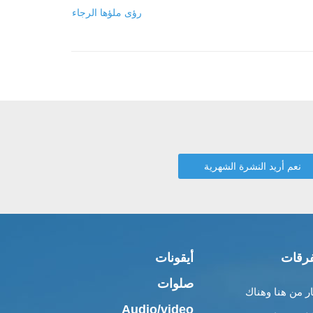
رؤى ملؤها الرجاء
رقات
أيقونات
صلوات
ار من هنا وهناك
Audio/video