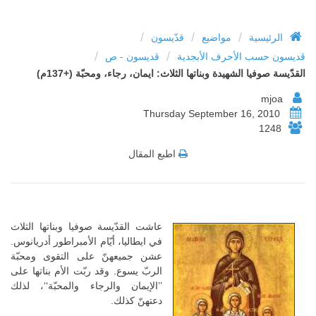
/
/
/
الرئيسية
مواضيع
قدّيسون
/
/
قديسون حسب الأحرف الأبجدية
قديسون - ص
القدّيسة صوفيا الشهيدة وبناتها الثلاث: ايمان، رجاء، ومحبّة (+137م)
mjoa
Thursday September 16, 2010
1248
اطبع المقال
عاشت القدّيسة صوفيا وبناتها الثلاث
في ايطاليا، أيّام الأمبراطور أدريانوس.
عشن جميعهنّ على التقوى ومحبّة
الربّ يسوع. وقد ربّت الأم بناتها على
’’الإيمان والرجاء والمحبّة‘‘، لذلك
دعتهنّ كذلك.