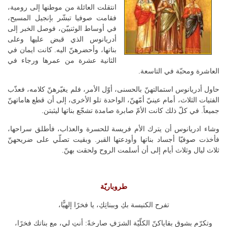
انتقلت العائلة من موطنها إلى رومية،
فقامت صوفيا تبشّر بإنجيل المسيح،
في أوساط الوثنييّن، فوصل الخبر إلى
أدريانوس الذي قبض عليها وعلى
بناتها، وأحضرهنّ اليه. كانت ايمان في
الثانية عشرة من عمرها ورجاء في
العاشرة ومحبّة في التاسعة.
حاول أدريانوس استمالتهنّ بالحسنى، أوّل الأمر، فلم يغيّرهنّ كلامه، فعذّب
الفتيات الثلاث، أمام عينيّ أمّهنّ، الواحدة تلو الأخرى، إلى أن قطع هاماتهنّ
جميعاً. في كلّ ذلك كانت الأمّ صابرة صامدة تشجّع بناتها ليثبتن.
وشاء ادريانوس أن يترك الأم فريسة للحسرة والعذاب، فأطلق سراحها،
فأخذت صوفيّا أجساد بناتها وأودعتها القبر. وبقيت تصلّي على ضريحهنّ
ثلاث ليال وثلاث أيام إلى أن أسلمت الروح ولحقت بهنّ.
طروباريّة
تفرح الكنيسة بكِ وببناتِكِ، يا فخرًا إلهيًّا،
وتكرّم بشوقٍ بقاياكنّ الكلّيّة الشرَفِ صارخةً: أنتِ لي، مع بناتك فخرًا،