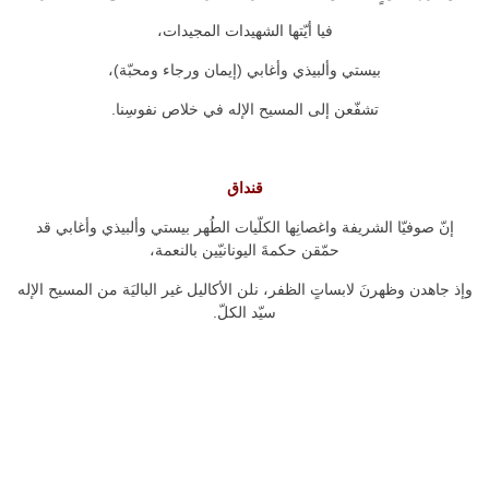
فيا أيّتها الشهيدات المجيدات،
بيستي وألبيذي وأغابي (إيمان ورجاء ومحبّة)،
تشفّعن إلى المسيح الإله في خلاص نفوسِنا.
قنداق
إنّ صوفيّا الشريفة واغصانِها الكلّيات الطُهر بيستي وألبيذي وأغابي قد
حمّقن حكمةَ اليونانيّين بالنعمة،
وإذ جاهدن وظهرنَ لابساتٍ الظفر، نلن الأكاليل غير الباليَة من المسيح الإله
سيّد الكلّ.