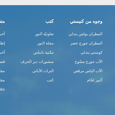
وجوه من كنيستي
كتب
متف
المطران بولس بندلي
تعاونيّة النور
أخب
المطران جورج خضر
مجلة النور
إطل
كوستي بندلي
مكتبة بانياس
أخب
الأب جورج مسّوح
منشورات دير الحرف
قصص
الأب الياس مرقص
التراث الأبائي
مقا
ألبير لحّام
كتب
مقا
nks