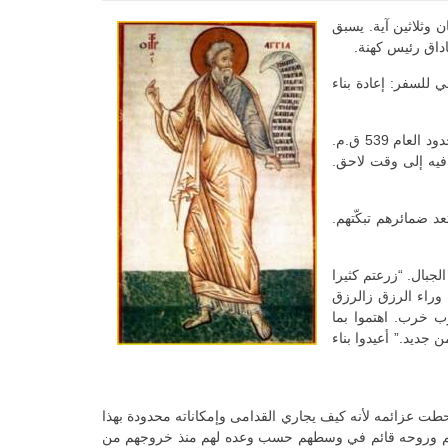
 وثلاثين آية. يسبق
شهر كانون الأول من السنة 520 ق.م. الموضوع الأساسي للسفر: إعادة بناء
فقرابة العام 537 ق.م. عاد المسبيّون اليهود من بابل إلى أرض آبائهم بعدما أطلقهم قورش الفارسي الذي تمكن من أمبراطورية بابل في حدود العام 539 ق.م.
ر عن العمل فيه إلى وقت لاحق.
د ضمائرهم تبكّتهم.
جبال. “زرعتم كثيرا
فأوا. والذي يأخذ أجرة يأخذها في صرّة مثقوبة”(1 :6). يركض الشعب وراء الرزق زالرزق
ب خرب. اهتموا بما
 جديد.” أعيدوا بناء
طت عزائمه لأنه كيف يجاري القدامى وإمكاناته محدودة بهذا
نود معهم وروحه قائم في وسطهم حسب وعده لهم منذ خروجهم من