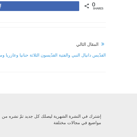
0
Share
SHARES
المقال التالي
القدّيس دانيال النبي والفتية القدّيسون الثلاثة حنانيا وعازريا و
إشترك في النشرة الشهرية ليصلك كل جديد تمّ نشره من
مواضيع في مجالات مختلفة