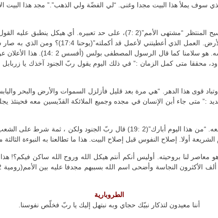
الذي أظهر مجد الله إلى تمامه غير القائل “أنا مجدّت
يعطيكم العالم “(يوحنا 14: 27 )؟والسلا
داود، محققا متى كمل الزمان :” في ذلك اليوم يقول ربّ الجنود آخذك يا زربابل
كل هذه الوعود كانت بحجّاي ليتشدّد الشعب ويعرف أن الله معه. “من هذا اليوم أبارك
عة أولا. إصلاح النفوس قبل إصلاح البيت. هذا ما تطالعنا به النبوءة الثالثة من سفر حج
 معاصر لنا بروحيته. أوليس أنكم أنتم هيكل الله وروح الله ساكن فيكم؟! هذا 
الطروبارية
أننا معيدون لتذكار نبيّك حجاي وبه نبتهل إليك يا ربّ فخلّص نفوسنا.