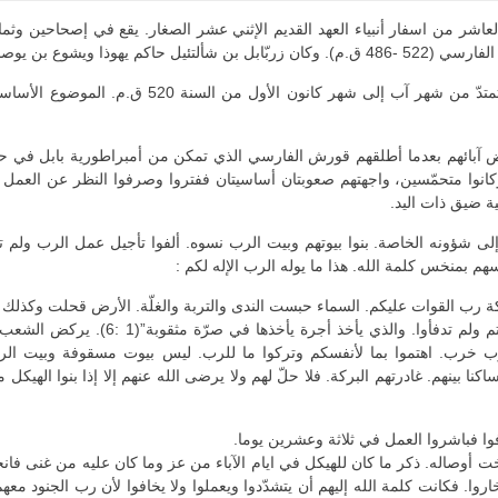
شر من اسفار أنبياء العهد القديم الإثني عشر الصغار. يقع في إصحاحين وثمان
بن يوصاداق رئيس كهنة.
تفوّه حجّاي بأربع نبوءات أثبت لكل منها تاريخا محددا، وهي تمتدّ من شهر آب إلى 
شرعوا في إعادة بناء الهيكل سنة 537 ق.م.(عزرا 3). وكانوا متحمّسين، واجهتهم صعوبتان أساسيتان ففتروا وصرفوا النظ
ة ضيق ذات اليد.
ى شؤونه الخاصة. بنوا بيوتهم وبيت الرب نسوه. ألفوا تأجيل عمل الرب ولم تع
سهم بمنخس كلمة الله. هذا ما يوله الرب الإله لكم :
ة رب القوات عليكم. السماء حبست الندى والتربة والغلّة. الأرض قحلت وكذلك ال
واستغللتم قليلا. أكلتم ولم تشبعوا، شربتم ولم ترتووا. اكتسيتم ولم تد
ب خرب. اهتموا بما لأنفسكم وتركوا ما للرب. ليس بيوت مسقوفة وبيت الر
بينهم. غادرتهم البركة. فلا حلّ لهم ولا يرضى الله عنهم إلا إذا بنوا الهيكل من
فوا فباشروا العمل في ثلاثة وعشرين يوما.
 أوصاله. ذكر ما كان للهيكل في ايام الآباء من عز وما كان عليه من غنى فانح
 وخاروا. فكانت كلمة الله إليهم أن يتشدّدوا ويعملوا ولا يخافوا لأن رب الج