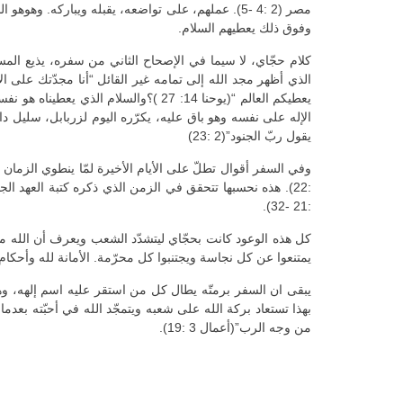
وفوق ذلك يعطيهم السلام.
الإله على نفسه وهو باق عليه، يكرّره اليوم لزربابل، سليل 
يقول ربّ الجنود”(2 :23)
:21 -32).
يمتنعوا عن كل نجاسة ويجتنبوا كل محرّمة. الأمانة لله وأحكام الشري
يبقى ان السفر برمتّه يطال كل من استقر عليه اسم إلهه، وهو
من وجه الرب”(أعمال 3 :19).