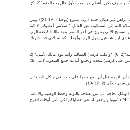
مصر (2 :4 -5). عملهم، على تواضعه، يقبله ويباركه. وهوهو الذي سوف يملأ هذا البيت مجدا وغنى. “لي الفضّة ولي الذهب”.” مجد هذا البيت الأخير سوف يكون أعظم من مجد الأول قال رب الجنود”(2 :9).
كلام حجّاي، لا سيما في الإصحاح الثاني من سفره، يذيع المسيح المنتظر “مشتهى الأمم”(2 :7)، على حد تعبيره. أي هيكل ينطبق عليه القول الراهن غير هيكل جسد الرب يسوع (يوحنا 2 :19-21)؟ ومن
ك على الأرض. العمل الذي أعطيتني لأعمل قد أكملته”(يوحنا 17:4)؟ ومن الذي به صار سلام الله إلى المسكونة غير القائل :” سلامي أعطيكم. لا كما
م الذي يعطيناه هو نفسه. هو سلامنا كما قال الرسول المصطفى بولس (أفسس 2 :14). هذا الأعلان عن المسيح الآتي يقترن في آخر السفر بعهد طالما قطعه الرب
 عبدي ابن شألتئيل يقول الرب وأجعلك كخاتم لأني قد اخترتك
وفي السفر أقوال تطلّ على الأيام الأخيرة لمّا ينطوي الزمان وتباد قوى هذا الدهر. “هي مرة بعد قليل فأزلزل السموات والأرض والبحر واليابسة”(2 :6). “وأقلب كرسيّ الممالك وأبيد قوة مالك الأمم..” (2
:22). هذه نحسبها تتحقق في الزمن الذي ذكره كتبة العهد الجديد :” متى جاء أبن الإنسان في مجده وجميع الملائكة القدّيسين معه فحينئذ يجلس على كرسيّ مجده ويجتمع أمامه جميع الشعوب”(متى 25
”(2 :19) قال ربّ الجنود ولكن ، ثمة شرط على الشعب أن يلتزمه قبل أن يضع حجرا على حجر في هيكل الرب :ان
ّاي (2 :10 -19).
الهيكل بحاجة إلى من يصلحه بالتوبة وحفظ الوصية والأمانة.
بهذا تستعاد بركة الله على شعبه ويتمجّد الله في أحبّته بعدما ألف الأكثرون النجاسة وأضحى اسم الله بسببهم مجدفا عليه بين الأمم(رومية 2 :24) “توبوا وارجعوا لتمحى خطاياكم لكي تأتي أوقات الفرج