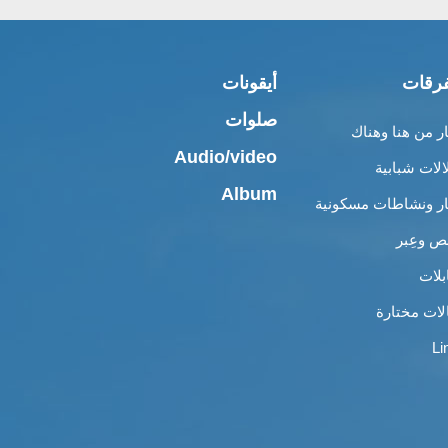
رقات
أيقونات
صلوات
ار من هنا وهناك
Audio/video
الات شبابية
Album
ار ونشاطات مسكونية
 وعِبر
بلات
لات مختارة
Li