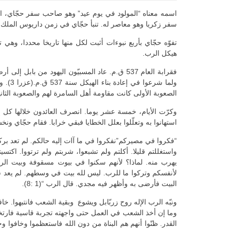
اسمه معناه “المولود في يوم عيد” وهو صاحب سفر حجّاي، العا
سفر زكريا وهو معاصر له. تنبأ حجّاي في زمن داريوس الملك الفارسي (522 -486 ق.م). وكان زربّابل بن شألتئيل حاكم يهوذا ويشوع 
هيكل الرب.
ولما 
الصعوبة الأولى كانت مقاومة أهل السامرة لهم والصعوبة الثاني
وكرّت الأيام، خمسة عشر يوما. انصرف العائدون خلالها كل إل
استهانوا به وتعلّلوا بعلل الخطايا فبقي خرابا. فقام حجّاي ونخ
“فكروا في مصيركم”نفكروا في ما آات إليه حالكم. لم تعد برك
يهرب منه. لماذا؟ لأنهم سكنوا في بيوت مسقوفة وبيت الر
لأنفسكم وتركوا ما للرب. ليس لله بيت في وسطهم. لم يعد ساكنا 
البيت فأرضى به وأظهر فيه مجدي. قال الرب “(1 :8).
ونبّه الرب الإله روح زربّابل ويشوع وبقية الشعب فانتبهوا. خا
وما إن أخذ الشعب في العمل حتى واجهته تجربة قاسية فارتخت
القدر. ظنّوا أنهم هم البناة من دون الله فاستعظموا وخافوا