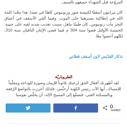
المروّعة قتل الشهداء جميعهم بالسيف.
كان تيرانيون أسقفًا لكنيسة صور وزنوبيوس كاهنًا في صيدا. هذا مجّدا كلمة
الله في إنطاكية بصبرهما حتّى الموت. وفيما ألقي الأسقف في أعماق
البخر مات زنوبيوس، كان طبيبًا ماهرً، بسبب تعذيب شديد لقيه على جنبيه.
الخمسة الأولئل قضوا سنة 304 م فيما قضى الإثنان الباقيان سنة 310،
لكنّهم أحصوا معًا.
تذكار القدّيس لاون أسقف قطاني
الطروباريّة
لقد أظهرتك أفعال الحق لرعيتك قانوناً للإيمان وصورة للوداعة ومعلّماً
للإمساك، أيها الأب رئيس الكهنة أرخبُّس، فلذلك أحرزت بالتواضع الرّفعة
وبالمسكنة الغنى، فتشفّع إلى المسيح الإله، أن يخلّص نفوسنا.
0
Tweet
Share
SHARES