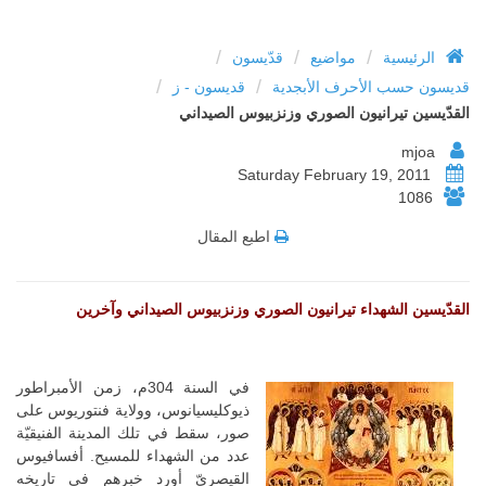
/
/
/
الرئيسية
مواضيع
قدّيسون
/
/
قديسون حسب الأحرف الأبجدية
قديسون - ز
القدّيسين تيرانيون الصوري وزنزبيوس الصيداني
mjoa
Saturday February 19, 2011
1086
اطبع المقال
القدّيسين الشهداء تيرانيون الصوري وزنزبيوس الصيداني وآخرين
في السنة 304م، زمن الأمبراطور
ذيوكليسيانوس، وولاية فنتوريوس على
صور، سقط في تلك المدينة الفنيقيّة
عدد من الشهداء للمسيح. أفسافيوس
القيصريّ أورد خبرهم في تاريخه