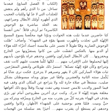
(الكتاب 8 الفصل السابع). فبعدما
تساءل: من ذا الذي رآهم ولم يدهش
للجلدات التي لا عدّ لها وللثبات العجيب
الذي أظهره أولئك الأبطال وصراعهم،
بعد الجلد مباشرة مع الوحوش
الكاسرة؟ ثم أردف قائلاً: “نحن أنفسنا
كنا حاضرين عندما تمّت هذه الحوادث ودوّنا قوة مخلّصنا يسوع المسيح
الإلهيّة التي تجلذت وأظهرت نفسها بقوّة في الشهداء”. وأضاف: “ظلت
الوحوش الضارية وقتًا طويلاً لا تجسر على ملامسة أجساد أعزّاء الله هؤلاء
أو الدنو منها. بالعكس انقضّت على من كانوا يستفزّونها من الخارج
ويحفزونها…. كان الأبطال المباركون وافقين وحدهم عراة يلوّحون بأيديهم
إليها ليحملوها على الإقتراب منهم …. لكنّها كلّما هجمت عليهم كانت تقف
وتتراجع وكأن قوّة إلهيّة تصدّها”. استمرّ ذلك طويلاص وأدهش المتفرّجين.
ثبات هؤلاء المباركين كان لا يقهر وصبرهم لا يتزعزع. فكنت ترى شابًا لم
يُكْمل سنته الثانية والعشرين واقفًا غير موثق ويداه مبسوطتان بشكل
صليب، منشغلاً في صلاة حارة لله ولا يتراجع عن المكان الذي وقف فيه
فيما النمور والدبب تلامس جسده وهي تنفث تهديدًا وقتلاً ومع ذلك أفواهها
مغلقة بقوذة إلهيّة لا تدرك. وكنت ترى آخرين مطروحين أمام ثور برّي
يقذف في الهواء بقرنيه كلّ من يقترب منه من الخارج ويمزّقه ويتركه بين
حيٍّ وميت. فلمّا هجم بوحشية على الشهداء الأطهار، وكانوا واقفين
وحدهم، لم يستطع أن يقترب منهم…. أخيرًا بعد سلسلة من الهجمات