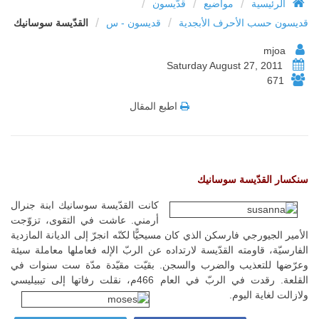
/
/
/
الرئيسية
مواضيع
قدّيسون
/
/
قديسون حسب الأحرف الأبجدية
قديسون - س
القدّيسة سوسانيك
mjoa
Saturday August 27, 2011
671
اطبع المقال
سنكسار
القدّيسة سوسانيك
كانت القدّيسة سوسانيك ابنة جنرال
أرمني. عاشت في التقوى، تزوّجت
الأمير الجيورجي فارسكن الذي كان مسيحيًّا لكنّه انجرّ إلى الديانة المازدية
الفارسيّة، قاومته القدّيسة لارتداده عن الربّ الإله فعاملها معاملة سيئة
وعرّضها للتعذيب والضرب والسجن. بقيّت مقيّدة مدّة ست سنوات في
القلعة. رقدت في الربّ في العام 466م، نقلت رفاتها إلى تيبيليسي
ولازالت لغاية اليوم.