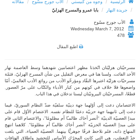
/
/
/
الرئيسية
وجوه من كنيستي
الأب جورج مسّوح
مقالاته
/
/
جريدة النهار
بابا عمرو والمسرح الهزليّ
الأب جورج مسّوح
Wednesday March 7, 2012
478
اطبع المقال
مسرحيّتان هزليّتان اتّخذتا مظهر اعتصامين شهدهما وسط العاصمة نهار
الأحد الفائت. ولسنا هنا في معرض التقليل من شأن المسرح الهزليّ، فثمّة
مسرحيّات هزليّة اعتبرها النقّاد ومؤرخّو الأدب من روائع الأدب العالميّ، أمّا
واضعوها فلا خلاف في كونهم من كبار الأدباء والكتّاب على مرّ العصور.
قطعًا، المسرحيّتان البيروتيّتان ليستا تدخلان في هذا الباب.
الاعتصامان دعت إلى أوّلهما جهة دينيّة سلفيّة ضدّ النظام السوريّ، فيما
دعت إلى ثانيهما جهة حزبيّة دعمًا للنظام نفسه. الاعتصام الأوّل قام على
مبدإ العصبيّة الدينيّة “أنصر أخاك ظالمـًا أم مظلومًا”، والاعتصام الثاني قام
على مبدإ العصبيّة الحزبيّة “أنصر أخاك ظالمـًا أم مظلومًا”. كلاهما انتهج
المنهاج ذاته، فلم نلاحظ فرقًا جوهريًّا بينهما. العصبيّة العمياء، التي بلغت
حدّ التعصّب، هي التي كانت المحرّك الأساس للتحشيد وإطلاق الهتافات