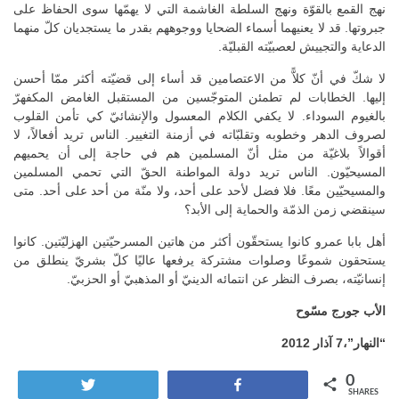
نهج القمع بالقوّة ونهج السلطة الغاشمة التي لا يهمّها سوى الحفاظ على
جبروتها. قد لا يعنيهما أسماء الضحايا ووجوههم بقدر ما يستجديان كلّ منهما
الدعاية والتجييش لعصبيّته القبليّة.
لا شكّ في أنّ كلاًّ من الاعتصامين قد أساء إلى قضيّته أكثر ممّا أحسن
إليها. الخطابات لم تطمئن المتوجّسين من المستقبل الغامض المكفهرّ
بالغيوم السوداء. لا يكفي الكلام المعسول والإنشائيّ كي تأمن القلوب
لصروف الدهر وخطوبه وتقلبّاته في أزمنة التغيير. الناس تريد أفعالاً، لا
أقوالاً بلاغيّة من مثل أنّ المسلمين هم في حاجة إلى أن يحميهم
المسيحيّون. الناس تريد دولة المواطنة الحقّ التي تحمي المسلمين
والمسيحيّين معًا. فلا فضل لأحد على أحد، ولا منّة من أحد على أحد. متى
سينقضي زمن الذمّة والحماية إلى الأبد؟
أهل بابا عمرو كانوا يستحقّون أكثر من هاتين المسرحيّتين الهزليّتين. كانوا
يستحقون شموعًا وصلوات مشتركة يرفعها عاليًا كلّ بشريّ ينطلق من
إنسانيّته، بصرف النظر عن انتمائه الدينيّ أو المذهبيّ أو الحزبيّ.
الأب جورج مسّوح
“النهار”،7 آذار 2012
0
Tweet
Share
SHARES