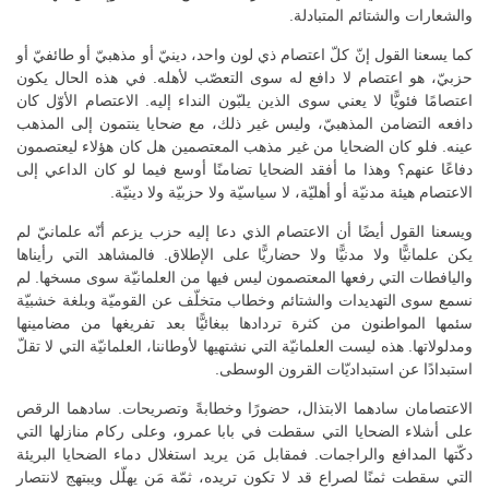
والشعارات والشتائم المتبادلة.
كما يسعنا القول إنّ كلّ اعتصام ذي لون واحد، دينيّ أو مذهبيّ أو طائفيّ أو
حزبيّ، هو اعتصام لا دافع له سوى التعصّب لأهله. في هذه الحال يكون
اعتصامًا فئويًّا لا يعني سوى الذين يلبّون النداء إليه. الاعتصام الأوّل كان
دافعه التضامن المذهبيّ، وليس غير ذلك، مع ضحايا ينتمون إلى المذهب
عينه. فلو كان الضحايا من غير مذهب المعتصمين هل كان هؤلاء ليعتصمون
دفاعًا عنهم؟ وهذا ما أفقد الضحايا تضامنًا أوسع فيما لو كان الداعي إلى
الاعتصام هيئة مدنيّة أو أهليّة، لا سياسيّة ولا حزبيّة ولا دينيّة.
ويسعنا القول أيضًا أن الاعتصام الذي دعا إليه حزب يزعم أنّه علمانيّ لم
يكن علمانيًّا ولا مدنيًّا ولا حضاريًّا على الإطلاق. فالمشاهد التي رأيناها
واليافطات التي رفعها المعتصمون ليس فيها من العلمانيّة سوى مسخها. لم
نسمع سوى التهديدات والشتائم وخطاب متخلّف عن القوميّة وبلغة خشبيّة
سئمها المواطنون من كثرة تردادها ببغائيًّا بعد تفريغها من مضامينها
ومدلولاتها. هذه ليست العلمانيّة التي نشتهيها لأوطاننا، العلمانيّة التي لا تقلّ
استبدادًا عن استبداديّات القرون الوسطى.
الاعتصامان سادهما الابتذال، حضورًا وخطابةً وتصريحات. سادهما الرقص
على أشلاء الضحايا التي سقطت في بابا عمرو، وعلى ركام منازلها التي
دكّتها المدافع والراجمات. فمقابل مَن يريد استغلال دماء الضحايا البريئة
التي سقطت ثمنًا لصراع قد لا تكون تريده، ثمّة مَن يهلّل ويبتهج لانتصار