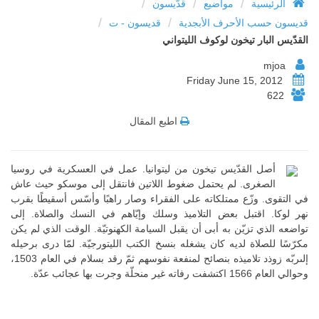
/
/
/
الرئيسية
مواضيع
قدّيسون
/
/
قديسون حسب الأحرف الأبجدية
قديسون - ت
القدّيس البار تيخون لوكوف الليتواني
mjoa
Friday June 15, 2012
622
اطبع المقال
أصل القدّيس تيخون من ليتوانيا. عمل في العسكرية في روسيا
الصغرى. لم يحتمل ضغوط اللاتين فانتقل إلى موسكو حيث عاش
في التقوى. وزّع ممتلكاته على الفقراء وصار راهبًا وأسّس أسقيطًا بقرب
نهر لوكا. اقتبل بعض التلاميذ وسلك وإيّاهم في النسك والصلاة. إلى
تواضعه الذي تزيّن به أبى أن يقبل السيامة الكهنوتيّة. الوقت الذي لم يكن
مكرّسًا للصلاة لديه كان يشغله بنسخ الكتب الليتورجيّة. لمّا درى برحيله
إلىربّه زوذد تلاميذه بنصائح لمنفعة نفوسهم ثمّ رقد بسلام في العام 1503،
وحوالي العام 1566 اكتشفت رفاته غير منحلّة وجرت بها عجائب عدّة.