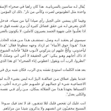
واحدة مثل انطونيوس لصرت وكأني من نار”. ذلك ان المؤمن الك
وفيما كان يمشي على الجبل رأى صيادا آتيا من سيناء، فدخل 
الذي يتعرض لـه مَن حقق فضائل كثيرة أن يرى نفسه فوق جميع
اذا تغلّبـوا على شهوة الجسد يصيرون كاملين، لا يكونون بالضرورة
سيسوي لم يعتقـد انـه وصل، نستشـف هـذا مـن هـذه الحادثـة،
هـذا: “هـوذا جوق الأنبياء” ثم ازداد وجهه سطوعا فقال: “هـذ
ليأخذوني، وأُلحُّ عليهم ان يتركوني لأتـوب قليلا” فأجابه الشيوخ:
اذ ذاك أجابهم وهـو يبكي: “في الحقيقة لا أعي اني وصلتُ ا
“انظروا، الرب آت ويقول: اعطوني إناء الصحراء” اي هذا الذي 
بعد هذه الكلمات استودع نفسَه يدي الرب، فكان شبه برق في الص
عندما يقول عملاق مـن عمالقـة الـبِرّ انـه ليس بشيء لأنـه ل
الاجتماعيـة شيء او جمالـهم او علمـهـم على درجـة أعلى، يظـ
اكتسبناها بجهدنا هـذا من الضلالة بمكان، مـن رأى فـي نفسه
والكلى بعدل”.
انت عليك ان تفحص قلبك لئلا تتدهـور، قد لا تجد فيك سـوءا ول
المسيح مخفيـّون عن انفسهم ولا يذكرون شيئـا من مزاياهم.