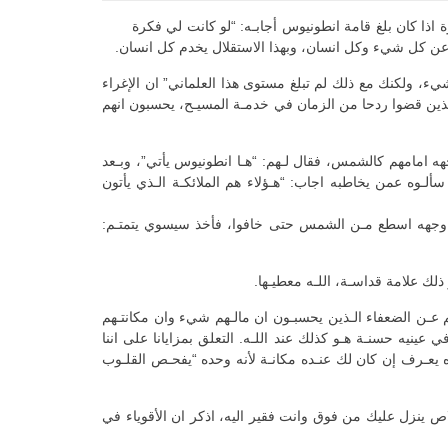
 حيث عاش انطونيوس في مصر، وبقي هناك 72 سنـة، ولما سألـه احد الإخوة اذا كان بلغ قامة انطونيوس أجابـه: “لو كانت لي فكرة
ا عن كل شيء وكل انسان، وبهذا الاستقلال يخدم كل انسان.
ء، ولكنك مع ذلك لم تبلغ مستوى هذا العلماني” ان الإغراء
لذين قضوا ردحا من الزمان في خدمـة المسيـح، يحسبون انهم
هه امامهم كالشمس، فقال لـهم: “هـا انطونيوس يأتي”، وبـعد
سألـوه عمن يخاطبه اجاب: “هـؤلاء هم الملائكـة الـذي يأتون
 صار وجهه اسطع مـن الشمس حتى خافوا، فأخذ سيسوي يتمتـم:
ذلك علامة قداسـة، اللـه معطيـها.
كلم عـن الضعفاء الـذين يحسبـون ان مالـهم شيء وان مكانتـهم
عينيه حسنـة هـو كذلك عند اللـه. التعلق بمزايانا على اننا
ه يعـرف إن كان لك عنـده مكانـة لأنه وحده “يفحـص القلـوب
خلاص ينزل عليك من فوق وانت فقير اليه، اذكر ان الأقوياء في