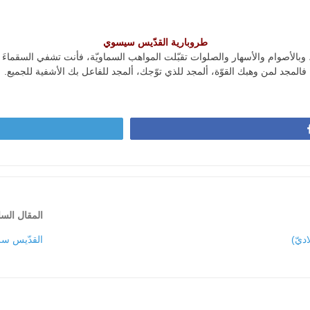
طروبارية القدّيس سيسوي
 وبالأصوام والأسهار والصلوات تقبّلت المواهب السماويّة، فأنت تشفي السقماءَ ون
فالمجد لمن وهبك القوّة، ألمجد للذي توّجك، ألمجد للفاعل بك الأشفية للجميع.
المقال الس
ديّ)
القدّيس سرج