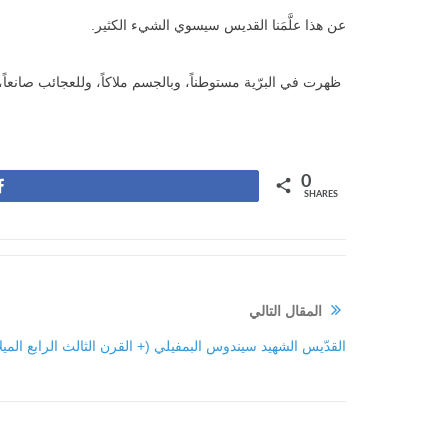
عن هذا علَّمَنا القديس سيسوي الشيء الكثير.
ظهرت في البرّية مستوطناً، وبالجسم ملاكاً، وللعجائب صانعاً،
0
Share
SHARES
المقال التالي
القدّيس الشهيد سيندوس البمفيلي (+ القرن الثالث الرابع الميلا