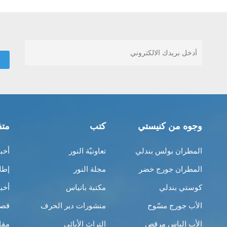
وجوه من كنيستي
كتب
متف
المطران بولس بندلي
تعاونيّة النور
أخب
المطران جورج خضر
مجلة النور
إطل
كوستي بندلي
مكتبة بانياس
أخب
الأب جورج مسّوح
منشورات دير الحرف
قصص
الأب الياس مرقص
التراث الأبائي
مقا