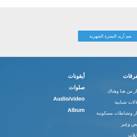
رقات
أيقونات
صلوات
ار من هنا وهناك
Audio/video
الات شبابية
Album
ار ونشاطات مسكونية
 وعِبر
بلات