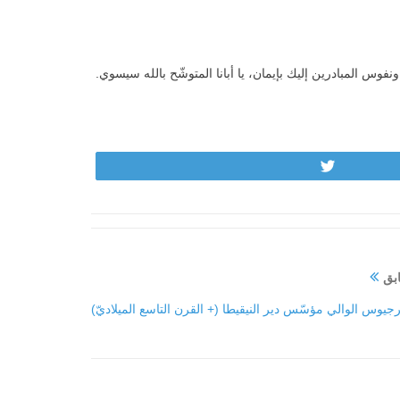
فوس المبادرين إليك بإيمان، يا أبانا المتوشّح بالله سيسوي.
Tweet
ابق
يوس الوالي مؤسّس دير النيقيطا (+ القرن التاسع الميلاديّ)