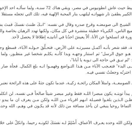
يُقال لـه ساسين بالسريانيـة. هذا كان راهبا في صحراء الإسقيط
بير يطفئ نار شهواتـه ليلتهب بنار المحبة الإلهية فيه، تلك التي تجعله مستقل
الشيـخ الى صومعتـه وقرع صدره وقال في نفسه: “انـكَ ظننتَ نفسكَ قمتَ بشي
 الناس، الكبرياء خطيئة منتشرة في كل مكان، ولكنها تهدد الرهبان بخاصة وا
 قد انسلخوا عن الأنا، ألاّ يعيشَ احدُنا في أنانيتـه إطلاقا لا يحصل لأحد.
 فقد شعر بأنـه أكمـل مسيرتـه على الأرض، فتحـلَّقَ حـولـه الآباء، فسطع وج
ا هـو جوق الرسل” ثم استنار وجهـه وبدا كأنـه يكلـم شخصا غير منظـور، ولما 
 “لم تبـق في حاجة الى تـوبة يا أبانا”،
لـى البدء” فتعـجب الآباء مـن هـذا التـواضع وفهمـوا انـه بلغ الكمال. فجأة
اخترتُه وجعلتُ نفسي فيـه.
ومعــة، وامتلأ المكان رائحـة زكيـة، عندما تكون جثةٌ على هذه الرائحة نعتبر 
م يبدأ توبتـه يكون مبصرا اللـه فقط وغير مبصر شيئاً صالحاً فـي نفسه، لن ات
ن الـذين بلغـوا فضيـلة انـهم اقرباء مـن اللـه ولكن مـن يعرف ان ما يبدو في 
 التماعا روحيا ينبغي ان يأخذ مسافة من ذلك لأنه قد يكـون في وهـم، الله وحد
كن الله وحده يعـرف الأعماق، أَسْلِمْ لـه نفسَكَ لكونـه رحيما، واتكلْ على 