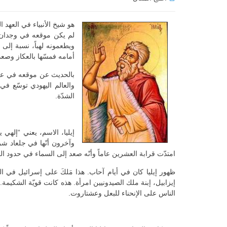
هو شيخ الأنبياء في العهد 
لم
يكن موقعه في وجدان ال
ويطعمونه لهباً، نسبة إلى ا
أمامه فمسّها
بالعكاز وصعد 
بالحديث عن موقعه في عباد
والعالم اليهودي توسّع في
الشدّة.
إيليا، الاسم، يعني “إلهي ي
وآخرون أنّها في جلعاد شرق
امتدّت قرابة العشرين عاماً وأنّه صعد إلى السماء في حدود العام 00
ظهور إيليا كان في أيام آحاب. هذا مَلكَ على إسرائيل في ا
إيزابيل، إبنة ملك الصيدونيين امرأة. هذه كانت قويّة الشكيمة.
الناس على الإنحناء للبعل وعشتاروت.