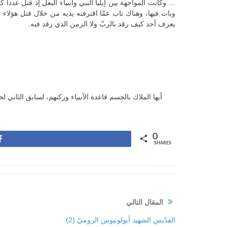
… وكانت المواجهة بين إيليا النبي وأنبياء البعل إذ قتل عدد
وبات فيها، وهناك تاب عمّا اقترفته يديه من خلال قتل هؤلاء ال
يعرف أحد كيف رقد بالربّ ولا الزمن الذي رقد فيه.
أيها الملاك بالجسم قاعدة الأنبياء وركنهم، لسابق الثاني
0
Share
SHARES
المقال التالي
القدّيس الشهيد أبولونيوس الروميّ (2)