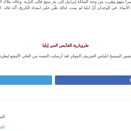
اً كبيراً منهم وهرب من وجه الملكة إيزابيل إلى بئر سبع فإلى البرّية. وعاله
أنبياء. في الوجدان أنّ ايليا لم يمت. لذلك ظُن على امتداد التاريخ، أنّه عائد
طروبارية القدّيس النبي إيليا
 لحضور المسيح ايلياس الشريف الموقر لقد أرسلت النعمة من العلى لأليشع ليطرد ا
الم
الق