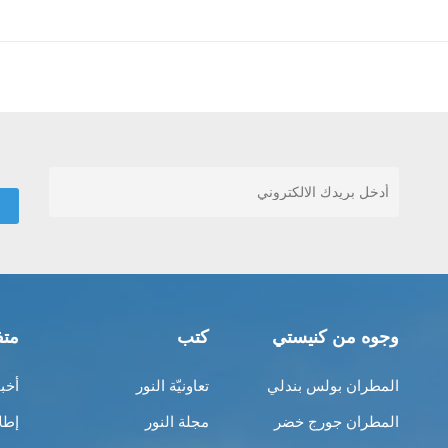
وجوه من كنيستي
كتب
متف
المطران بولس بندلي
تعاونيّة النور
أخب
المطران جورج خضر
مجلة النور
إطل