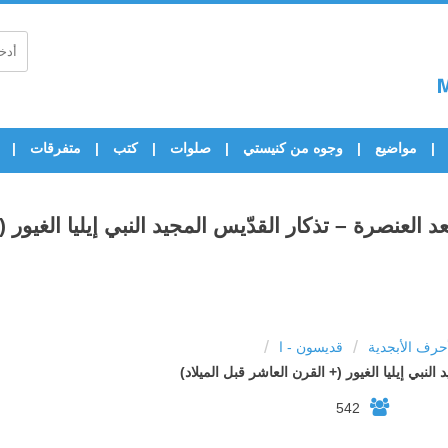
مواضيع
وجوه من كنيستي
صلوات
كتب
متفرقات
 العنصرة – تذكار القدّيس المجيد النبي إيليا الغيور (
/
/
رف الأبجدية
قديسون - ا
لنبي إيليا الغيور (+ القرن العاشر قبل الميلاد)
542