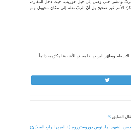
 ملاك الربّ ومشى حتى وصل إلى جبل حوريب، حيث دخل المغارة،
. لكنّ الأمر غير صحيح بل أنّ الربّ نقله إلى مكان مجهول ولم
لأسقام ويطهّر البرص لذا يفيض الأشفية لمكرّميه دائماً.
Tweet
قال السابق
ديس الشهيد أمليانوس دوروستوروم (+ القرن الرابع الميلاديّ)