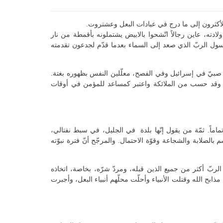
 الأكثرون إلى ما درج في عبادات البعل وعشتروت.
دته، عاين رجالاً اتّشحوا بالابيض يشتملونه بأقمطة من نار
 أو رسول الربّ الذي صعد إلى السماء بعدما قدّم لجدعون تقدمته
ّ صبيّ في إسرائيل وفي الفصح، معلّلين النفس بظهوره بغتة.
طيئة. وقد حسب من الملائكة واعتبر كمساعد للمؤمن في أوقات
ً تماماً. ثمّة من يقول إنّها بلدة في الجليل، في سبط نفتالي،
بالصلابة والشجاعة وقوّة الاحتمال. والمرجّح أنّ فترة نبوّته
ربّ أكثر من جميع الذين قبله، ومردّ شرّه، بخاصة، اتخاذه
ابح الله وقتلت الأنبياء وأحلّت محلّهم أنبياء البعل، وأجبرت