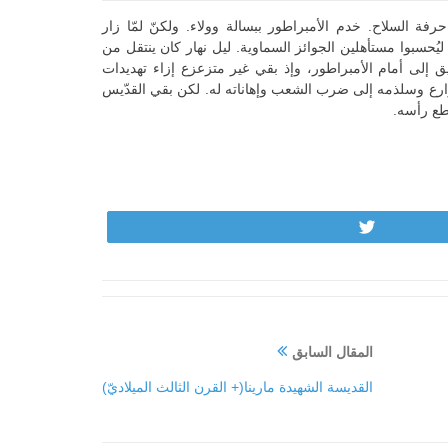
فة السلاح. خدم الأمبراطور ببسالة وولاء. ولكنّ لمّا زار
يُحسبوا مستأهلين الجوائز السماوية. ليل نهار كان ينتقل من
 إلى أمام الأمبراطور، وإذ بقي غير متزعزع إزاء تهديدات
 الشوارع وسلذمه إلى ضرب الشعب وإهاناته له. لكن بقي القدّيس
قطع رأسه.
Tweet
المقال السابق
القديسة الشهيدة مارينا(+ القرن الثالث الميلاديّ)