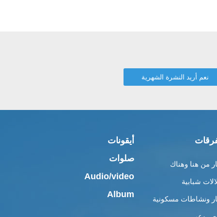
رقات
أيقونات
صلوات
ار من هنا وهناك
Audio/video
الات شبابية
Album
ار ونشاطات مسكونية
 وعِبر