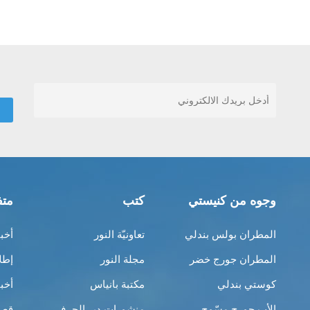
وجوه من كنيستي
كتب
متف
المطران بولس بندلي
تعاونيّة النور
أخب
المطران جورج خضر
مجلة النور
إطل
كوستي بندلي
مكتبة بانياس
أخب
الأب جورج مسّوح
منشورات دير الحرف
قصص