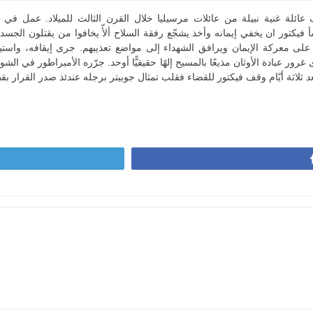
ائلة غنية نبيلة من عائلات مرسيليا خلال القرن الثالث للميلاد. عمل في حر
يكتور ان يخفي إيمانه وأخذ يشجّع رفقة السلاح ألأّ يخافوا من يقتلون الجسد ل
على معركة الإيمان ويرافق الشهداء إلى مواضع تعذيبهم. جرى إيقافه، واستيق
 غرور عبادة الأوثان مذيعًا بالمسيح إلهًا حقيقيًّا أوحد. جرّره الأمبراطور في
 بعد ثلاثة أيّام وقف فيكتور للقضاء فقلب تمثال جوبيتر برجله عندئذ صدر القرار ب