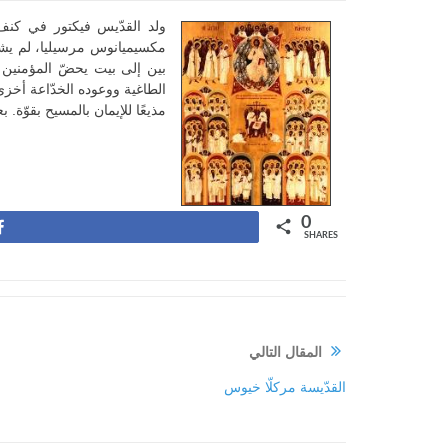
ولد القدّيس فيكتور في كنف ع
مكسيميانوس مرسيليا، لم يشأ ف
بين إلى بيت يحضّ المؤمنين 
الطاغية ووعوده الخدّاعة أخزى
مذيعًا للإيمان بالمسيح بقوّة.
0
Share
SHARES
المقال التالي
القدّيسة مركلّا خيوس