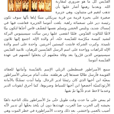
القدّيس كلّ ما هو ضروري لمقاربة
الله. وبعدما رهبنها أشار عليها بأن
تذهب لتقيم في منتيناون، وهي جزيرة
صغيرة على بحيرة قريبة من قرية بيريكلي منبئًا إياها بأنّها سوف تكون
رئيسة دير على تسعمائة راهبة. بلغت أنتوسا الجزيرة فعاشت فيها في
إمساك شديد، وتلبس الخشن وتِسلم نفسها لتقشّف قاس أعدّها لتكون بيتًا
لائقًا للثالوث القدّوس. فلمّا انقضى عليها زمن سألت سيسينيوس البركة
لتشيد كنيسة مكرّسة للقدّيسة حنّة، أم والدة الإله. اجتمع إليها ثلاثون
تلميذة. وكبرت الشركة فابتنت كنيستين أخريتين. واحدة على اسم والدة
الإله للراهبات وواحدة على اسم الرسل القدّيسين للرهبان، تلاميذ القدّيس
سيسينيوس الذين قرّروا بعد وفاة معلمهم أن يجعلوا أنفسهم في عهدة
القدّيسة أنتوسا.
سمع الأمبراطور قسطنطين الزبلي الإسم بالقدّيسة وأمانتها للعقائد
القويمة فأرسل طالبًا ضمذها إلى هرطقته. مثلت أمام مرسلي الأمبراطور
بمعيّة ابن أخيها الذي كان رئيسًا لدير الرجال. ولما أبدت تمسّكًا بالأمانة
الأرثوذكسيّة أخضعوا ابن أخيها للسياط وضربوها، كما أحرق ايقونات الدير
وعندما لاحظ عدم تأذّيها تمّ نفيها.
لم يمض على ما حدث وقت طويل حتّى مرّ الأمبراطور بتلك الناحية ذاهبًا
بجيشه إلى الحرب ضدّ العرب، فهدذدها دون أن يتّخذ بحقّها أي تدبير لأنّه
أصيب بالعمى واختشى. بعد ذلك وِجدت الأمبراطورة في خطر الموت وهي