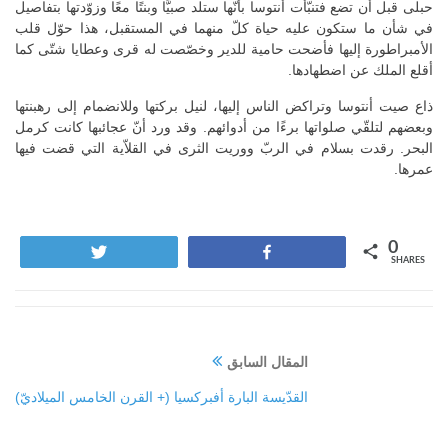
حبلى قبل أن تضع فتنبّأت أنتوسا بأنّها ستلد صبيًّا وبنتًا معًا وزوّدتها بتفاصيل
في شأن ما ستكون عليه حياة كلّ منهما في المستقبل، هذا حوّل قلب
الأمبراطورة إليها فأضحت حامية للدير وخصّصت له قرى وعطايا شتّى كما
أقلع الملك عن اضطهادها.
ذاع صيت أنتوسا وتراكض الناس إليها، لنيل بركتها وللانضمام إلى رهبنتها
وبعضهم لتلقّي صلواتها برءًا من أدوائهم. وقد ورد أنّ عجائبها كانت كرمل
البحر. رقدت بسلام في الربّ ووريت الثرى في القلاّية التي قضت فيها
عمرها.
0
Tweet
Share
SHARES
المقال السابق
القدّيسة البارة أفبركسيا (+ القرن الخامس الميلاديّ)