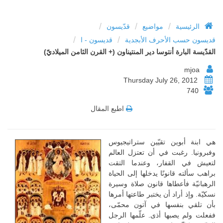
/
/
/
الرئيسية
مواضيع
قدّيسون
/
/
قديسون حسب الأحرف الأبجدية
قديسون - ا
القدّيسة البارة أنتوسا دير المنتيناون (+ القرن الثامن الميلاديّ)
mjoa
Thursday July 26, 2012
740
اطبع المقال
هي ابنة أبوين تقيّين ستراتيجيوس
وفبرونيا. رغبت في أن تعتزل العالم
لتعيش في القفار، وعندما التقت
براهب سألته قانونًا يدخلها إلى الحياة
الرهبانيّة فأعطاها قانون صلاة وسيرة
نسكيّة. وإذ أراد أن يختبر طاعتها أمرها
بأن تلقي بنفسها في آتون محمّى،
ففعلت ولم يصبها أذى. علّمها الرجل