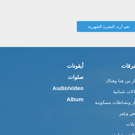
رقات
أيقونات
صلوات
ار من هنا وهناك
Audio/video
الات شبابية
Album
ار ونشاطات مسكونية
 وعِبر
بلات
لات مختارة