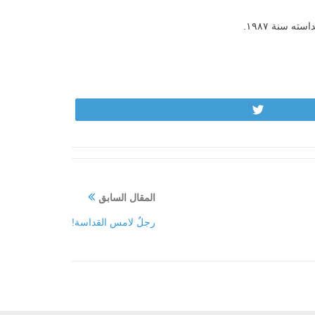
ه سنة ١٩٨٧.
Tweet
المقال السابق
رجلٌ لامس القداسة!‏