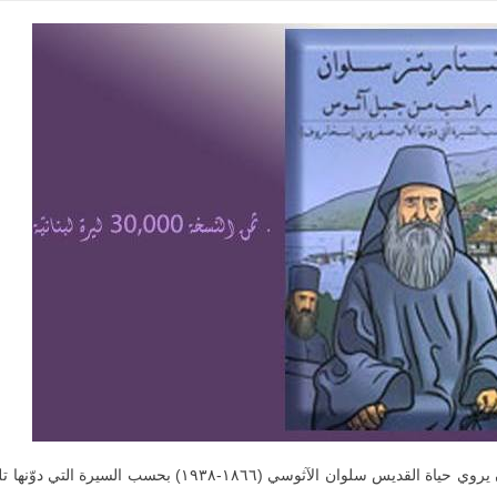
كتاب مصوّر بالألوان يروي حياة القديس سلوان الآث