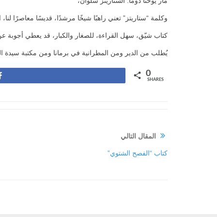
مار يوحنا دوما. الستاريتز سلوان،
وكلمة “ستاريتز” تعني راهبًا شيخًا مرشدًا، قديسًا معاصرًا لنا، 
كتاب شيّق، سهل القراءة، للصغار والكبار، قد يعطي أجوبة عن تساؤلات عديدة. عدد صفح
يُطلب من الدير ومن المطرانية في برمانا ومن مكتبة سيدة الي
0
Share
SHARES
المقال التالي
كتاب “الفصح الشتوي”