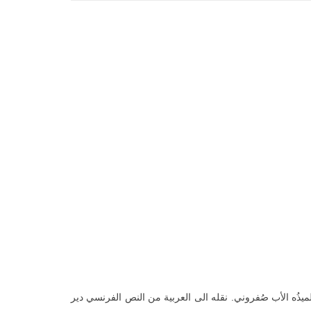
وسي (١٨٦٦-١٩٣٨) بحسب السيرة التي دوّنها تلميذُه الأب صُفروني. نقله الى العربية من النص الفرنسي دير