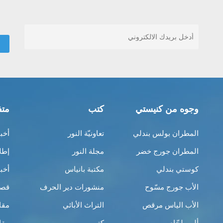
وجوه من كنيستي
كتب
متف
المطران بولس بندلي
تعاونيّة النور
أخب
المطران جورج خضر
مجلة النور
إطل
كوستي بندلي
مكتبة بانياس
أخب
الأب جورج مسّوح
منشورات دير الحرف
قصص
الأب الياس مرقص
التراث الأبائي
مقا
ألبير لحّام
كتب
مقا