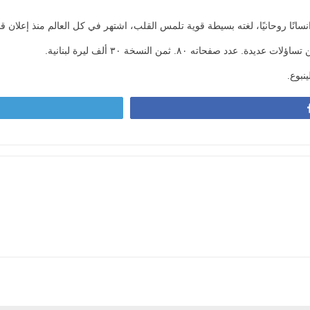
انسانًا روحانيًا، لغته بسيطة قوية تلمس القلب، اشتهر في كل العالم منذ إعلان قداست
اته ٨٠. ثمن النسخة ٣٠ ألف ليرة لبنانية.
نبوع.