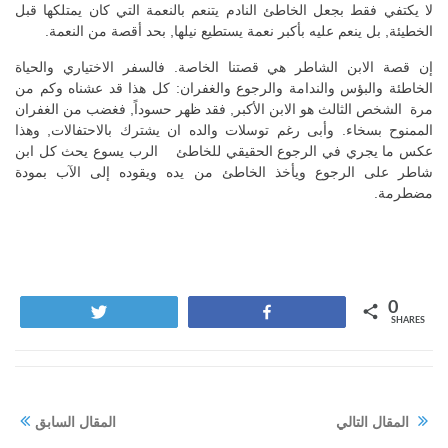
لا يكتفي فقط بجعل الخاطئ النادم يتنعم بالنعمة التي كان يمتلكها قبل
الخطيئة, بل ينعم عليه بأكبر نعمة يستطيع نيلها, بحد أقصة من النعمة.
إن قصة الابن الشاطر هي قصتنا الخاصة. فالسفر الاختياري والحياة
الخاطئة والبؤس والندامة والرجوع والغفران: كل هذا قد عشناه وكم من
مرة الشخص الثالث هو الابن الأكبر, فقد ظهر حسوداً, فغضب من الغفران
الممنوح بسخاء. وأبى رغم توسلات والده ان يشترك بالاحتفالات, وهذا
عكس ما يجري في الرجوع الحقيقي للخاطئ الرب يسوع يحث كل ابن
شاطر على الرجوع ويأخذ الخاطئ من يده ويقوده إلى الآب بمودة
مضطرمة.
0
Tweet
Share
SHARES
المقال التالي
المقال السابق