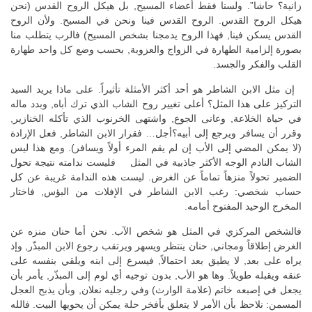
زانية؟ حاشا”. ولسنا فقط أعضاء المسيح, بل هيكل الروح القدس (نحن
هيكل الروح القدس. الروح القدس فينا ونحن في المسيح. ولأن الروح
القدس يسكن فينا, فهذا الروح يدمجنا بشخص المسيح) فالرب يتطلب منا
بصورة إلزامية الطهارة في الزواج والعزوبة, بحسب وضع كل واحد طهارة
القلب والفكر والجسد.
إن مثل الابن الشاطر هو أحد أكثر الأمثلة تأثيراً. على ماذا يريد السيد
التركيز على هذا المثل؟ أعلى تغيير روح الشاب الذي ترك أباه, وبدد ماله
في حياة الخلاعة, وعانى الجوع, واشتهى الخرنوب الذي تأكله الخنازير,
وقرر أن يسافر ويرجع إلى أبيه؟أجل… فقرار الابن الشاطر, فعل الإرادة
(لا يمكن المضي إلى الأب إن لم يقم المرء أولاً ويسافر). ومع هذا ليس
الشاب النادم الوجه الأكثر جاذبية في المثل فليست ندامته نتيجة تحول
الضمير تحولاً منزهاً تماماً عن الغرض. ليست هذه الندامة غريبة عن كل
حساب شخصي: رغب الابن الشاطر في الإفلات من البؤس, فاختار
المخرج الوحيد المفتوح أمامه.
فالشخص المركزي في المثل هو شخص الآب. نحن أما حنان منزه عن
الغرض إطلاقاً ومجاني, حنان ينتظر ويسهر ويرتقب رجوع الابن المبذّر, وإذ
يراه على بعد, لا يطيق بعد احتمالاً, فيسرع إلى ابنه ويلقي بنفسه على
عنقه ويقبله طويلاً. وها هو الأب, بدون توجيه أي لوم إلى المبذّر, يأمر بأن
يجعل في إصبعه خاتم (علامة الوارث) وفي رجليه نعلان, وبأن يذبح العجل
المسمن: نلاحظ بأن الأمر لا يتعلق بأفخر حلة يمكن أن يحويها البيت. فالله