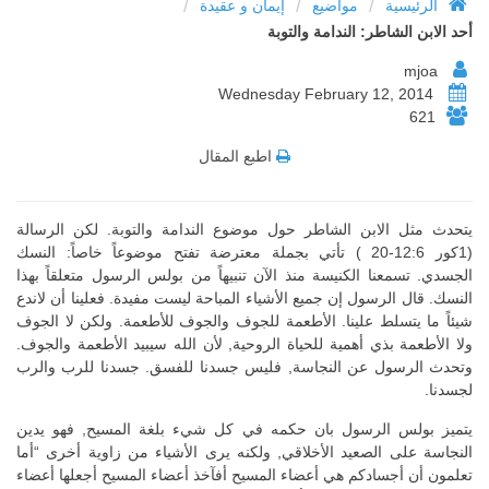
/
/
/
الرئيسية
مواضيع
إيمان و عقيدة
أحد الابن الشاطر: الندامة والتوبة
mjoa
Wednesday February 12, 2014
621
اطبع المقال
يتحدث مثل الابن الشاطر حول موضوع الندامة والتوبة. لكن الرسالة
(1كور 12:6-20 ) تأتي بجملة معترضة تفتح موضوعاً خاصاً: النسك
الجسدي. تسمعنا الكنيسة منذ الآن تنبيهاً من بولس الرسول متعلقاً بهذا
النسك. قال الرسول إن جميع الأشياء المباحة ليست مفيدة. فعلينا أن لاندع
شيئاً ما يتسلط علينا. الأطعمة للجوف والجوف للأطعمة. ولكن لا الجوف
ولا الأطعمة بذي أهمية للحياة الروحية, لأن الله سيبيد الأطعمة والجوف.
وتحدث الرسول عن النجاسة, فليس جسدنا للفسق. جسدنا للرب والرب
لجسدنا.
يتميز بولس الرسول بان حكمه في كل شيء بلغة المسيح, فهو يدين
النجاسة على الصعيد الأخلاقي, ولكنه يرى الأشياء من زاوية أخرى “أما
تعلمون أن أجسادكم هي أعضاء المسيح أفآخذ أعضاء المسيح أجعلها أعضاء