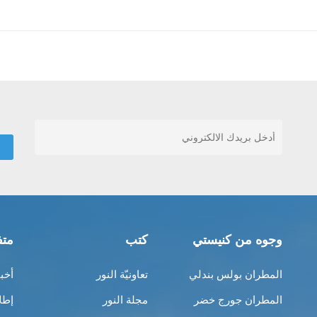
وجوه من كنيستي
كتب
متف
المطران بولس بندلي
تعاونيّة النور
أخب
المطران جورج خضر
مجلة النور
إطل