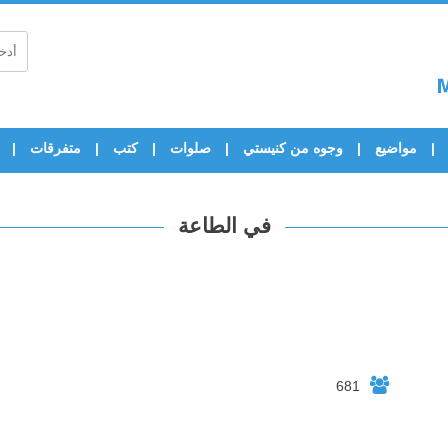
مواضيع
وجوه من كنيستي
صلوات
كتب
متفرقات
في الطاعة
681