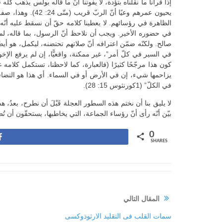
إذا قرأنا ما نقلناه بتؤدة، لا يفوتنا أنّ ما قاله بولس يذهب ك
يحيون عمرهم وعيً
الظاهرة في رؤسائهم. لا يعطينا كلامه حقّ أن نسقط عليه أنّه ي
في حضوره الأخير. ويجب أن نلاحظ أنّ الرسول، بما قاله، لم
صالح. ولكنّه ضمّن اعترافه أنّ صلاتهم تحتضنه، ليكمل، هو أيضًا
في السير في كلّ أمر”، غير ممكنة، واقعيًّا، إن لم يرفع ا
كون هذا مرجّحًا كثيرًا (فالعبارة، كما لاحظنا، تستكمل كلام
في الكلّ” (1كورنثوس 15: 28).
لا يليق بنا أن نختم هذه السطور العجلة قَبْلَ أن نطرح، بعدُ،
بيّن أنّه رأى أنّ رؤساء الجماعة، التي يخاطبها، يستحقّون أن تُطاع فضائلهم، أي رآهم إيقونةً للمس
0
Share
SHARES
المقال التالي
سمات القلب فى التقليد الارثوذوكسى