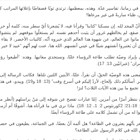
في زماننا، تفاسير عدّة. وهذه، بمعظمها، ترتدي ثوبًا فضفاضًا بإعلائها المراتب
 ظباء ساربةً في غير مرعاها!
أنّ المجد لله. إن مسكنا “كتابنا” وقرأنا فيه، لا يُشعرنا أيّ سطر منه، كلمة أو 
قع، لم يخالطهم غرور أن يثبت أحدهم نفسه. لم يستغلّوا موقعهم. لم ينتشوا بإنج
وا عن العالم، عن شهوة هذا العالم الذي خبروه أنّه، كالنبات الأخضر، لا بقاء له
شيئًا في عيني أنفسهم. الله هنا، عنت لهم أنّهم “عبيد لا خير فيهم” (لوقا 17: 10). لا يصدع أمرٌ بالحقّ مث
 بإيراد وصيّة تطلب طاعة الرؤساء علنًا، ونستجدي معانيها. وهذه: “أطيعوا 
رانيّين 13: 17).
ى هذه الوصيّة الحقّ، أن نقرأ، علنًا، الآيتين اللتين تلتاها. فكاتب الرسالة إلى الع
فإنّنا واثقون أنّ ضميرنا صالح وأنّنا نرغ
مع ما بين هذه الآيات الثلاث؟ لنرَ!
عن أزمة ما، تؤلمه، يريد حلّها الآن (أنظر أيضًا: 1كورنثوس 4: 18-21؛ 2كورنثوس 2: 1،
لّوا له من أن تشمل كلامه على طاعة الرؤساء أيضًا.
عر بأنّهم يعثرون في الطاعة؟ هل ألمه أنّ بعضًا، في الجماعة، يطيعون في حضور
أين الله في كلام الرسول على الطاعة؟