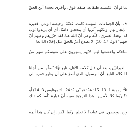
 كما لو أنّ الكنيسة طبقات: طبقة فوق، وأخرى تحت! أين الحقّ
حرف، بأنّ الجماعات المؤمنة كانت، غضّةً، رخيصة الوعي، فقيرة
ازاتهم. ولكنّهم آثروا أن ينحجبوا دائمًا، أي أن يرتدوا ثوب
. وهذا، لعمري، كلّه وعي أنّ الله هنا. لقد حرّرهم وعيهم أنّ
ل إخلاء الذات!
رؤساءكم واخضعوا لهم، لأنّهم يسهرون على نفوسكم سهر مَنْ
برانيّين، بعد أن قال كلامه الأوّل، تابع توًّا: “صلّوا من أجلنا
ب في السير في كلّ أمر. أسألكم ذلك بإلحاح، لأردّ إليكم في أسرع وقت” (13: 18 و19). ويبدو، في هذا الكلام التابع، أنّ الرسول، الذي أصرّ على أن يظهر فقره إلى
تعوّدنا، في المرّات التي يذكّر فيه الرسول قرّاءه بأنّه بعيد، أن ننتظر أمرًا من أمرين. إمّا عبارات تفصح عن شوقه إلى مَنْ يراسلهم (أنظر مثلاً: رومية 1: 13، 15: 24؛ فيلبّي 2: 24؛ 1تيموثاوس 3: 14) أو
 12: 18). ماذا نرى في ما قرأناه هنا، أشوقًا أم أزمة؟ ربّما كلا الأمرين. هذا الترجيح سببه أنّ عبارة “أسألكم ذلك
ه، ويعصون في غيابه؟ لا نعلم. ربّما! لكن، إن كان هذا ألمه