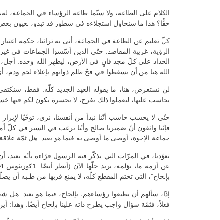
الكلام على الطاعة، ولا سيّما طاعة الرؤساء في الجماعة، له، 
حقًّا؟ هذا ما سنحاول استجلاءه في سطور قد تبدو، لعيون بعض،
كلّ تعليم عن الطاعة في الجماعة، أتى به تراثنا، حكمه اعتبار 
الرؤية، غريبة المقاصد. حتّى الذين أسّسوا الجماعات في غير ص
الحداد على كلّ مجد فانٍ في الأرض، ليظهر الله وحده. أجل، مات
الله هنا من أن يسقطوا في فخّ ظلم ذواتهم بإعلاء لحم ودم، أي أن يَعتبروا أنفسَهم 
لن نستعرض، هنا، ما يقوله العهد الجديد كلّه. فقط، سنكتفي
يحاسب عليها، ليعملوا ذلك بفرح، لا بحسرة يكون لكم فيها خسران” (عب
حتّى لا يحسب حاسب أنّنا نبدأ من أنفسنا، نرى، توخّيًا لإبراز معن
جماعة الإخوة، أوصى ما أوصى به فيما هو بعيد. هل ثمّة علاقة تج
بإلحاح”، التي تختم المقطع كلّه، لا يمنع قربها من طلبه أن يص
إذًا، سألهم أن يطيعوا رؤساءهم، بإلحاح، فيما هو بعيد. هل ش
فعلاً، فثمّة سؤال واجب يطرح ذاته علينا بإلحاح أيضًا. وهذا: 