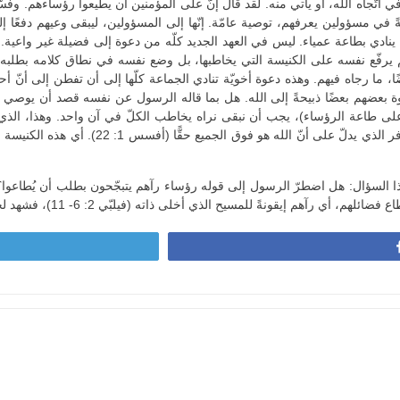
لّه في اتّجاه الله، أو يأتي منه. لقد قال إنّ على المؤمنين أن يطيعوا رؤساءهم. و
ا أنّ الربّ قريب (متّى 24: 42). وهذا، صفةً في مسؤولين يعرفهم، توصية عامّة. إنّها إلى المسؤولين، ل
نادي بطاعة عمياء. ليس في العهد الجديد كلّه من دعوة إلى فضيلة غير واعية. هذا
 يرفّع نفسه على الكنيسة التي يخاطبها، بل وضع نفسه في نطاق كلامه بطلبه 
، ما رجاه فيهم. وهذه دعوة أخويّة تنادي الجماعة كلّها إلى أن تفطن إلى أنّ أحد
لإخوة بعضهم بعضًا ذبيحةً إلى الله. هل بما قاله الرسول عن نفسه قصد أن يوص
ه على طاعة الرؤساء)، يجب أن نبقى نراه يخاطب الكلّ في آن واحد. وهذا، الذي 
يزاحمها شيء، إن في الأرض أو في السماء. أي هذ
 هذا السؤال: هل اضطرّ الرسول إلى قوله رؤساء رآهم يتبجّحون بطلب أن يُطاعوا؟ 
يح الذي أخلى ذاته (فيلبّي 2: 6- 11)، فشهد لحقّ الله فيهم. يبقى أن نعتبر، لتعمّ الطاعة للحقّ!