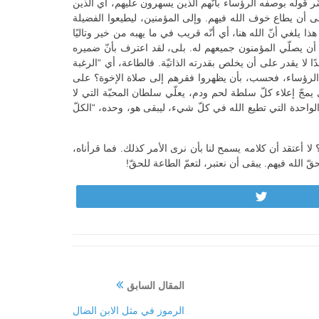
فسّر قوله بوصفه الرؤساء بأنّهم الذين يسهرون عليهم، أي الذين
يبقى وعيهم دفعًا إلى أن يطاع خوف الله فيهم. وإلى المؤمنين، ليطيعوا الفضيلة
 يلغي أنّ الله هنا، أي أنّه قريب في ما يهبه من خير وتاليًا
أن يصلّي المؤمنون جميعهم له. بلى، لقد اعترف بأنّ ضميره
ًا لا يقدر على أن يخلص بقدرته الذاتيّة. فالطاعة، أي “الرغبة
ي الرؤساء، فحسب، بأن يظهروا فقرهم إلى صلاة الإخوة؟ على
يمجّ إعلاء كلّ سلطة لحم ودم، يعلّي سلطان المحبّة التي لا
ا هو التضافر الذي يدلّ على أنّ الله هو فوق الجميع حقًّا (أفسس 1: 22). أي هذه الكنيسة الواحدة التي تطيع الله في كلّ شيء، ليبقى هو، وحده، “الكلّ
لا أعتقد أن كلامه يسمح لنا بأن نرى الأمر كذلك. فما قرأناه،
Tweet
المقال السابق
الرموز في مثل الابن الضال