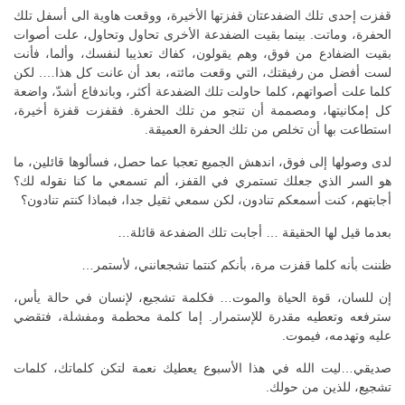
قفزت إحدى تلك الضفدعتان قفزتها الأخيرة، ووقعت هاوية الى أسفل تلك
الحفرة، وماتت. بينما بقيت الضفدعة الأخرى تحاول وتحاول، علت أصوات
بقيت الضفادع من فوق، وهم يقولون، كفاك تعذيبا لنفسك، وألما، فأنت
لست أفضل من رفيقتك، التي وقعت مائته، بعد أن عانت كل هذا…. لكن
كلما علت أصواتهم، كلما حاولت تلك الضفدعة أكثر، وباندفاع أشدّ، واضعة
كل إمكانيتها، ومصممة أن تنجو من تلك الحفرة. فقفزت قفزة أخيرة،
استطاعت بها أن تخلص من تلك الحفرة العميقة.
لدى وصولها إلى فوق، اندهش الجميع تعجبا عما حصل، فسألوها قائلين، ما
هو السر الذي جعلك تستمري في القفز، ألم تسمعي ما كنا نقوله لك؟
أجابتهم، كنت أسمعكم تنادون، لكن سمعي ثقيل جدا، فبماذا كنتم تنادون؟
بعدما قيل لها الحقيقة … أجابت تلك الضفدعة قائلة…
ظننت بأنه كلما قفزت مرة، بأنكم كنتما تشجعانني، لأستمر…
إن للسان، قوة الحياة والموت… فكلمة تشجيع، لإنسان في حالة يأس،
سترفعه وتعطيه مقدرة للإستمرار. إما كلمة محطمة ومفشلة، فتقضي
عليه وتهدمه، فيموت.
صديقي…ليت الله في هذا الأسبوع يعطيك نعمة لتكن كلماتك، كلمات
تشجيع، للذين من حولك.