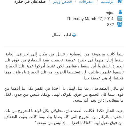
/
/
/
الرئيسية
متفرقات
قصص وعِبر
ضفدعتان في حفرة
mjoa
Thursday March 27, 2014
882
اطبع المقال
بينما كانت مجموعة من الضفادع ، تتنقل من مكان إلى آخر في الغابة،
سقط إثنان منهما في حفرة عميقة. تجمعت بقية الضفادع من فوق تلك
الحفرة، لينظروا أين سقط رفقائهم. لكن عندما أدركوا عمق تلك الحفرة،
تأسفوا عليهما، قائلين، لن تستطيعا الخروج من تلك الحفرة يا رفاق، مهما
فعلتما، إذ هي عميقة جدا
لم تبالي الضفدعتان، بما قيل لهما، بل أخذتا في القفز بكل ما أتاهما من
قوة، بينما كان الجميع من فوق، يقولان لهما، توقفا، فليس من جدوى لكل
ما تفعلانه، إذ لن تجدا أية نتيجة.
بقيت الحال هكذا، فكانت الضفدعتان، تحاولان بكل قواهما للخروج من تلك
الحفرة، بالرغم من الجروح التي كانا يصابا بها، بينما كانت بقيت الضفادع
من فوق تقول لهما “كفاكما قفزا … إذ ليس من منفعة”