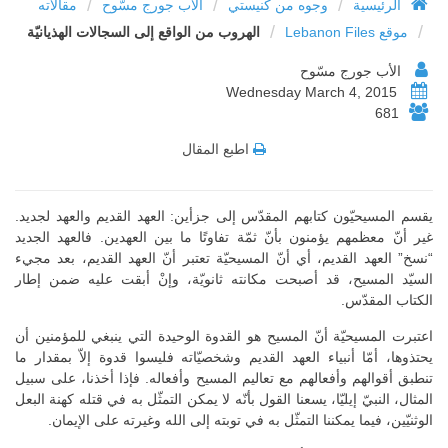
/
/
/
الرئيسية
وجوه من كنيستي
الأب جورج مسّوح
مقالاته
/
/
موقع Lebanon Files
الهروب من الواقع إلى السجالات الهذيانيّة
الأب جورج مسّوح
Wednesday March 4, 2015
681
اطبع المقال
يقسم المسيحيّون كتابهم المقدّس إلى جزأين: العهد القديم والعهد لجديد.
غير أنّ معظمهم يؤمنون بأنّ ثمّة تفاوتًا ما بين العهدين. فالعهد الجديد
“نسخ” العهد القديم، أي أنّ المسيحيّة تعتبر أنّ العهد القديم، بعد مجيء
السيّد المسيح، قد أصبحت مكانته ثانويّة، وإنْ أبقت عليه ضمن إطار
الكتاب المقدّس.
اعتبرت المسيحيّة أنّ المسيح هو القدوة الوحيدة التي ينبغي للمؤمنين أن
يحتذوها، أمّا أنبياء العهد القديم وشخصيّاته فليسوا قدوة إلاّ بمقدار ما
تنطبق أقوالهم وأفعالهم مع تعاليم المسيح وأفعاله. فإذا أخذنا، على سبيل
المثال، النبيّ إيليّا، يسعنا القول بأنّه لا يمكن التمثّل به في قتله كهنة البعل
الوثنيّين، فيما يمكننا التمثّل به في توبته إلى الله وغيرته على الإيمان.