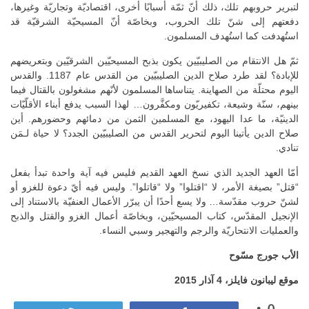
لتبرير حروبهم تلك، ذلك أنّ ثمّة أسبابًا أخرى، اقتصاديّة وتجاريّة وغيرها،
دفعتهم إلى شنّ تلك الحروب، وبخاصّة أنّ المسيحيّة الشرقيّة قد
استُهدفت كما استُهدف المسلمون.
ثمّ هل الانتقام من الصليبيّين يكون بذبح المسيحيّين الشرقيّين وبتعريضهم
للإبادة؟ لقد طرد صلاح الدين الصليبيّين من القدس عام 1187. والقدس
اليوم محتلّة من الصهاينة. يتناساها المسلمون لأنّهم مشغولون بالقتال فيما
بينهم، سنّة وشيعة، تكفيريّون ومكفَّرون… لهذا السبب يدفع أبناء الأقلّيّات
الدينيّة، ما عدا اليهود، مع المسلمين الثمن من دمائهم وحضورهم. أين
صلاح الدين يأتينا اليوم لتحرير القدس من الصليبيّين الجدد؟ لا حياة لـمَن
تنادي.
أمّا العهد الجديد الذي نسخ العهد القديم فليس فيه آية واحدة تبدأ بفعل
“قتل” بصيغة الأمر، لا “اقتلوا” ولا “قاتلوا”. وليس فيه أيّ دعوة للغزو أو
لشنّ حروب مقدّسة… ولا يسع أحدًا أن يبرّر الأعمال العنفيّة بالاستناد إلى
الإنجيل المقدّس، كتاب المسيحيّين، وبخاصّة أعمال الغزو والقتل والذبح
والعمليات الانتحاريّة والرجم والتهجير وسبي النساء.
الأب جورج مسّوح
موقع ليبانون فايلز، 4 آذار 2015