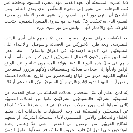
كما اعتبرت المسيحيّة أنّ العهد القديم يمهّد لمجيء المسيح، وبخاصّة عبر
كتب النبوءات التي تشير إلى مجيء المخلّص الذي يفدي العالم. ومن
الطبيعيّ أن ينتهي دور العهد القديم، وأن ينتهي عصر الأنبياء مع مجيء
المسيح الذي به تحقّقت كلّ النبوءات. مع شروق المسيح الشمس، احتجبت
الكواكب كلّها والأقمار كلّها… وليس من نور سوى نوره.
بعد الأقباط، خراف يسوع المسيح، الذين تمّ ذبحهم على أيدي الذئاب
المفترسة، وبعد طرد الأشوريّين من الحسكة والموصل، والاعتداء على
المسيحيّين في “الدولة الإسلاميّة في العراق والشام”… انتقد بعض
المسلمين ممّن يدّعون الاعتدال المسيحيّين الذين كتبوا عن مأساة أبناء
دينهم في ظلّ هذه الدولة الباغية. هؤلاء المسلمون تغافلوا عن الواقع
الراهن ولجأوا إلى سجالات هذيانيّة وسفسطائيّة، وكأنّهم يبرّرون للسفاحين
أفعالهم الكريهة. هربوا من الواقع واستحضروا من التاريخ الحملات الصليبيّة
وبعض آيات العهد القديم لإقناع قارئيهم أنّ المسيحيّة تبرّر العنف هي أيضًا!
إنّه لمن الظلم أن يتمّ استحضار الحملات الصليبيّة في سياق الحديث عن
المسيحيّة الشرقيّة. فالمسيحيّون الشرقيّون عانوا من الحملات الصليبيّة
(التي أسماها المسلمون بحملات الفرنجة) التي غزت شرقنا بحجّة “الدفاع
عن المسيحيّين والمسيحيّة في وجه الاضطهادات والعذابات التي سبّبها
الخلفاء والسلاطين والأمراء المسلمون لأبناء المسيحيّة الشرقيّة، أو لمنعهم
الحجّاج الغربيّين من الوصول إلى القدس”، على حدّ زعمهم. يجمع
المؤرّخون على القول إنّ قادة الحروب الصليبيّة قد استغلّوا العامل الدينيّ