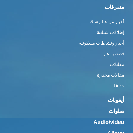
متفرقات
أخبار من هنا وهناك
إطلالات شبابية
أخبار ونشاطات مسكونية
قصص وعِبر
مقابلات
مقالات مختارة
Links
أيقونات
صلوات
Audio/video