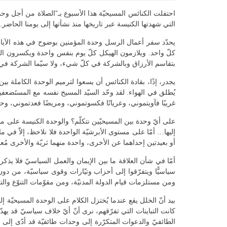
احتفلت الكنائس المسيحيّة هذا الأسبوع بـ”الصلاة من أجل وحدة 
التي شهدتها الكنيسة عبر تاريخها منذ نشأتها إلى يومنا الحاضر. فم
يحدّد سفر أعمال الرسل وحدة المؤمنين بوضوح في هذه الآيات 
بتقاسم الأرزاق وبالشركة في كلّ شيء، ولا سيّما الشركة في ا
يجدر، إذًا، بقادة الكنائس أن يسعوا لترميم الوحدة الكاملة بي
يُطلق في الهواء. لقد وحّد السيّد المسيح نفسه مع المستَضع
غريبًا فآويتموني، وعريانًا فكسوتموني، ومريضًا فعدتموني، وحبوسًا فأتيت
على أيّ وحدة بين المسيحيّين نتكلّم؟ والوحدة الكنيسة على مستوى
إليها… أمّا على مستوى الأبرشيّة الواحدة فلا نلاحظ، إلاّ في ما 
أو بعيدتين إحداهما عن الأخرى، واحدة منهما ثريّة والأخرى مُعس
أمّا في شأن العلاقة ما بين الإيمان والعمل السياسيّ فلا يذكر
سياسيًّا ويتفرّقوا إلى أحزاب وتيّارات وقوى سياسيّة، من دو
ومن مستلزمات قيام الدولة المدنيّة، ومن مقوّمات التنوّع والتعد
بيد أنّ الخلل يقع عندما يُختزل الكلام على الوحدة المسيحيّ
كانت التباينات التي تفرّقهم، نرى أنّ أيّ خلاف سياسيّ قد يهدّد
الطائفيّ والدعوات المتكرّرة إلى وحدات طائفيّة قد أدّى إلى م