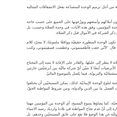
ّة من أجل ترميم الوحدة المتصدّعة بفعل الانشقاقات المتتالية
عون أملاكهم وأمتعتهم ويوزّعونها على الجميع على حسب حاجة
 بنفس واحدة ويكسرون الخبز في البيوت ويتناولون الطعام بابتهاج ونقاوة قلب” (2، 44 – 46). لا تتجلّى وحدة المؤمنين، وفق هذه الآيات، في وحدة الصلاة وحسب، بل
 ذكر الشركة في الأموال قبل ذكر الصلاة.
كون الوحدة المنظورة حقيقيّة وواقعًا ملموسًا، لا مجرّد كلام
، حيث قال: “لأنّي جعت فأطعمتموني، وعطشت فسقيتموني، وكنت
لا ينظر إلى عليلها، والقادر على الإعانة لا ينتبه إلى المحتاج
لأبرشيات أيضًا لا نتبيّن أيّ شركة ماليّة بين أبرشيّتين جارتين
فائيّة والتربويّة، فيما يتّصل بالموضوع الماليّ.
 لبلوغ الوحدة الإيمانيّة. لذلك، يمكن المسيحيّين أن يختلفوا
يات الفصل ما بين الدين والدولة، ومن شروط المواطنة الحقّ،
يّة، كما يشاؤها يسوع المسيح، أي الوحدة بين المؤمنين مهما
رة إلى أنّ عدم نجاح المواطنة في بلادنا وازدياد رصيد الانتماء
سؤوليّة عن هذا الوضع فلا تقع على عاتق المسيحيّين وحدهم، بل