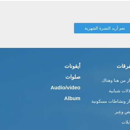
رقات
أيقونات
صلوات
ار من هنا وهناك
Audio/video
الات شبابية
Album
ار ونشاطات مسكونية
 وعِبر
بلات