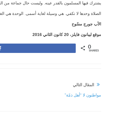
يشترك فيها المسلمون بالقدر عينه. وليست حال جماعة من ال
الصلاة وحدها لا تكفي. هي وسيلة لغاية أسمى. الوحدة هي الغا
الأب جورج مسّوح
موقع ليبانون فايلز،
20
كانون الثاني 2016
0
Share
SHARES
المقال التالي
مواطنون لا “أهل ذمّة”