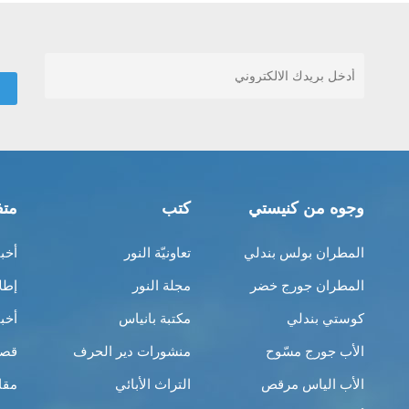
وجوه من كنيستي
كتب
متف
المطران بولس بندلي
تعاونيّة النور
أخب
المطران جورج خضر
مجلة النور
إطل
كوستي بندلي
مكتبة بانياس
أخب
الأب جورج مسّوح
منشورات دير الحرف
قصص
الأب الياس مرقص
التراث الأبائي
مقا