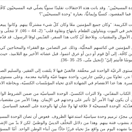
المسيحيّين”. وقد باتت هذه الاحتفالات تقليدًا سنويًّا يصلّي فيه المسيحيّون كاف
ا المقصود، كنسيًّا وإيمانيًّا، بعبارة “وحدة المسيحيّين”؟
الكريمة: “وكان جميع المؤمنين معًا وكان كلّ شيء مشتركًا بينهم. وكانوا يبي
كلّ واحد. ويلازمون الهيكل كلّ يوم
لأموال والمقتنيات. ونلاحظ أنّ كاتب هذا السفر، القدّيس لوقا الرسول، قد قدّم
ن المؤمنين في كنائسهم المحلّيّة، وذلك عبر التضامن مع الفقراء والمحتاجين كي ت
فين كافّة، إلى أيّ قوم أو دين أو عرق انتموا، قبل عشائه الأخير مع التلاميذ
م إليّ” (إنجيل متّى، 25، 35 -36).
 الرعيّة الواحدة غير محقّقة. فالغنيّ فيها لا يلتفت إلى الفقير، والسليم الصحّة 
ندر، تعاونًا بين رعيّتين جارتين، واحدة منهما غنيّة والثانية معدمة. وعلى مستوى ا
رة. هذا عدا الانفصام في الشهادة الذي تحياه المؤسّسات الكنسيّة، وبخاصّة الاستش
 الكتاب المقدّس، ولا التراث الكنسيّ، الوحدة السياسيّة من ضمن الشروط الواجبة
ن أن يكون لهذا الأمر أيّ تأثير على وحدتهم في الإيمان. وهذا الأمر من مقتض
ّديّة. الوحدة المسيحيّة لا علاقة لها ولا شأن لها بالوحدة على الصعيد السياسيّ.
ة إلى مجرّد ترميم وحدة سياسيّة استدعتها الظروف. فعوض أن تصان الوحدة المسيح
 بنشوب فتنة بينهم. وهذا من دلائل التخلّف الدينيّ والوطنيّ. لكن لا بدّ من الإشا
ا نشهده اليوم من واقع مرّ نحياه فرزًا حادًّا بين أبناء الوطن الواحد. أمّا الم