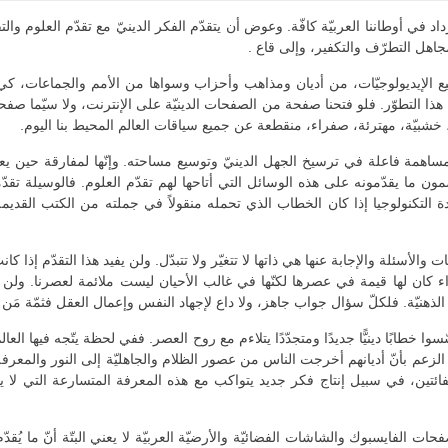
داد في أوطاننا العربيّة كافّة. وعوض أن يتقدّم الفكر الدينيّ مع تقدّم العلوم 
مجاهل التطرّف والتكفير، وإلى قاع .
يع الإيديولوجيّات، من أديان ومذاهب وأحزاب وسواها من الأمم والجماعات، كي تبثّ
ن هذا التطوّر. فلو فتحنا صفحة من الصفحات الدينيّة على الإنترنت، ولا سيّما صفح
ة، خشبيّة، مهترئة، صفراء، منقطعة عن جميع سياقات العالم المحيط بنا اليوم.
ساهمة فاعلة في ترسيخ الجهل الدينيّ وتوسيع مساحته. وإنّها لمفارقة حين يعتقد م
 ما يقدّمونه على هذه الوسائل التي أتاحها لهم تقدّم العلوم. فالوسيلة تقدّ
دة التكنولوجيا إذا كان الخطاب الذي تحمله منقولاً في جملته من الكتب القديمة
ت والأسئلة والإجابة عنها هي ذاتها لا تتغيّر ولا تتبدّل. ولن يفيد هذا التقدّم إذا 
 آراء كان لها قيمة في عصرها لكنّها في غالب الأحيان ليست ملائمة لعصرنا. ولن ي
الذهنيّة. فلكلّ سؤال جواب جاهز، ولا داع لإجهاد النفس وإعمال العقل فثمّة مَن ف
ّسوا خطابًا دينيًّا جديدًا ومتجدّدًا يتلاءم مع روح العصر. ففي لحظة يتّجه فيها العا
 الزعم بأنّ أديانهم أخرجت الناس من عصور الظلام والجاهليّة إلى النور والمعرف
الفائتين، في سبيل إنتاج فكر جديد يتواكب مع هذه المعرفة المتسارعة التي لا يقا
ت الفايسبوك والشاشات الفضائيّة والأرضيّة العربيّة لا يعني البتّة أنّ ما يُقدّ