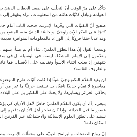
يتأكّد على مرّ الوقت أنّ التخلّف على صعيد الخطاب الدينيّ يز
العولمة وتبادل كمّيّات هائلة من المعلومات، نراه يتقهقر إلى 
صحيح أنّ التقنيّات التي وفّرها الإنترنت فتحت الباب أمام جم
كثيرًا على الفكر الإيديولوجيّ، وبخاصّة الدينيّ منه، المنتفع م
وقد عدنا حتمًا قرونًا إلى الوراء، فالمعلومات المتوافرة قديم
ويسعنا القول إنّ هذا التطوّر العلميّ، شاء أم لم يشأ، يسهم م
يتقدّمون إلى الإمام. المشكلة ليست في الوسيلة بل في مضمون
يتقهقر، إذ يغلب انتقاء الأسوأ وتقديمه على الأفضل. فما فائ
والظروف القائمة؟
لن يفيد التقدّم التكنولوجيّ شيئًا إذا كانت آليّات طرح الموضوعا
معاصرة لا تقدّم جديدًا نافعًا، بل تستعيد حرفيًّا ما غبر من
يحاكي الغرائز ويسايرها، ولا يحثّ على التفكير بل على البلادة 
ينبغي، إذًا، أن يكون التقدّم العلميّ حافزًا لأهل الأديان كي يؤس
عصور ما قبل الحداثة. وإذا كان تفاخر أهل الأديان يدفعهم إلى
تستند على تطوّر العلوم الإنسانيّة والاجتماعيّة عبر القرنين 
المكان ذاته؟
إنّ رواج الصفحات والبرامج الدينيّة على محطّات الإنترنت وصفحا