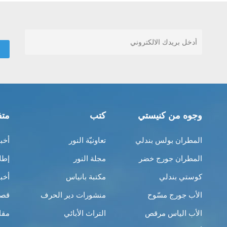
وجوه من كنيستي
كتب
متف
المطران بولس بندلي
تعاونيّة النور
أخب
المطران جورج خضر
مجلة النور
إطل
كوستي بندلي
مكتبة بانياس
أخب
الأب جورج مسّوح
منشورات دير الحرف
قصص
الأب الياس مرقص
التراث الأبائي
مقا