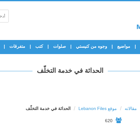
مواضيع
وجوه من كنيستي
صلوات
كتب
متفرقات
الحداثة في خدمة التخلّف
/
/
مقالاته
موقع Lebanon Files
الحداثة في خدمة التخلّف
620