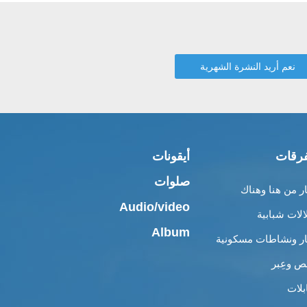
رقات
أيقونات
صلوات
ار من هنا وهناك
Audio/video
الات شبابية
Album
ار ونشاطات مسكونية
 وعِبر
بلات