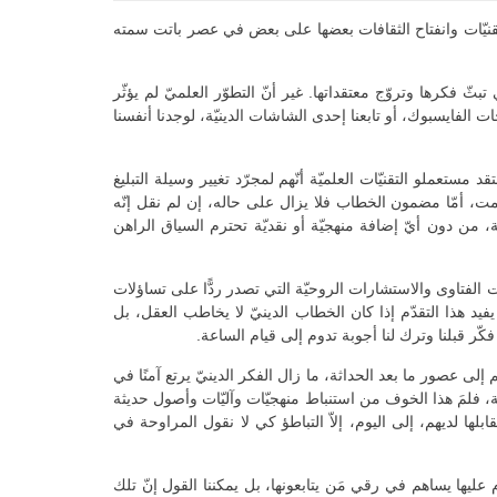
والتقنيّات وانفتاح الثقافات بعضها على بعض في عصر باتت سمته
 فكرها وتروّج معتقداتها. غير أنّ التطوّر العلميّ لم يؤثّر
ات الفايسبوك، أو تابعنا إحدى الشاشات الدينيّة، لوجدنا أنفسنا
ستعملو التقنيّات العلميّة أنّهم لمجرّد تغيير وسيلة التبليغ
مت، أمّا مضمون الخطاب فلا يزال على حاله، إن لم نقل إنّه
، من دون أيّ إضافة منهجيّة أو نقديّة تحترم السياق الراهن
كانت الفتاوى والاستشارات الروحيّة التي تصدر ردًّا على تساؤلات
فيد هذا التقدّم إذا كان الخطاب الدينيّ لا يخاطب العقل، بل
كّر قبلنا وترك لنا أجوبة تدوم إلى قيام الساعة.
لم إلى عصور ما بعد الحداثة، ما زال الفكر الدينيّ يرتع آمنًا في
ة، فلمَ هذا الخوف من استنباط منهجيّات وآليّات وأصول حديثة
بلها لديهم، إلى اليوم، إلاّ التباطؤ كي لا نقول المراوحة في
م عليها يساهم في رقي مَن يتابعونها، بل يمكننا القول إنّ تلك