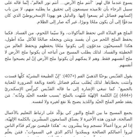
يسوع عندما قال لهم: “أنتم ملح الأرض… أنتم نور العالم”، إنّما قاله على
سبيل الرجاء بأن تلاميذه سيسعون إلى تحقيق ما يطلبه منهم، لا من باب
إكسابهم فضائل لم يسعوا إليها. والدليل هو يهوذا الإسخريوطيّ الذي كان
مدعوًّا إلى أن يكون ملحًا ونورًا، غير أنّه صار إلى الظلام.
الملح هو المادّة التي تحفظ المأكولات، ولا سيّما اللحوم، من الفساد. فكما
يحفظ الملح اللحم من أن يفسد وينتن ويجعله صالحًا للأكل مدّة أطول،
هكذا المسيحيّون مدعوّون إلى يكونوا ملحًا يحفظهم ويحفظ العالم من
الخطيئة والفساد. لذلك يطلب المسيح من أتباعه أن يكونوا ملح الأرض لا
ملح أنفسهم فقط. وهم لا يمكنهم أن يكونوا ملح الأرض إنْ لم يصبحوا ملح
أنفسهم.
يقول القدّيس يوحنّا الذهبيّ الفم (+407): “إنّ الطبيعة البشريّة كلّها فسدت
وأنتنت بخطاياها. لذلك يُطلب منكم فضائل نافعة وبالغة الضرورة للعناية
بالجميع”. كما تنبغي الإشارة إلى ما قاله القدّيس كيرلّس الإسكندريّ
(+444) إنّ الكلمة الإلهيّة شُبّهت بالملح “بسبب طعمه الجيّد ولذّته”. مَن
يفقد طعم الملح الجيّد واللذيذ يصبح بلا نفع لغيره ولا لنفسه.
يجمع المسيح ما بين الملح والنور كي يؤكّد على ارتباط التعليم بالأعمال
الصالحة، فبدون هذه الأخيرة لا يصدّق السامعون المبشّرين بالكلمة الإلهيّة،
إذا لم يروا أعمالاً تنسجم وما يبشّرون به. “هكذا فليضئ نوركم قدّام الناس
ليروا أعمالكم الصالحة ويمجّدوا أباكم الذي في السموات”، فمَن يعلّم