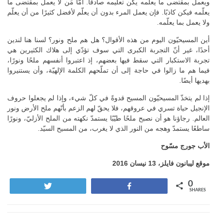
ويعمل بمقتضى ما يعلّمه يكن تعليمه صادقًا. أمّا مَن لا يعمل بمقتضى ما
يعلّمه فيكن كاذبًا. فإن يعمل المرء بدون أن يعلّم لأفضل كثيرًا من أن يعلّم
ولا يعمل بما يعلّمه.
أين المسيحيّون اليوم من هذه الأقوال؟ هل هم ملح ونور؟ لسنا هنا لندين
أحدًا، غير أنّ التجربة الكبرى التي سوف تؤدّي إلى هلاك الكثيرين هي
تجربة الاستكبار التي سقط فيها بعضهم، إذ اعتبروا أنفسهم ملحًا ونورًا،
فيما هم ما زالوا في حاجة إلى أن تملّحهم الكلمة الإلهيّة، وأن يستنيروا
بهديها أيضًا.
إذا لم يتخذّ المسيحيّون المسيح قدوةً في كلّ شيء، وإذا لم يجعلوا حروف
الإنجيل حياة تسري في عروقهم، فلا يحقّ لهم الزعم بأنّهم ملح الأرض ونور
العالم. رجاؤنا هو أن نصبح ملحًا طيّبًا يستمدّ نكهته من الملح الأزليّ، ونورًا
ساطعًا يستمدّ وهجه من النور الذي لا يغرب، من المسيح السيّد.
الأب جورج مسّوح
موقع ليبانون فايلز، 13 نيسان 2016
0
Tweet
Share
SHARES