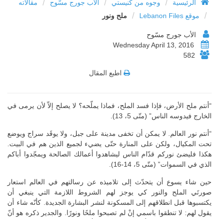
/
/
/
الرئيسية
وجوه من كنيستي
الأب جورج مسّوح
مقالاته
/
/
موقع Lebanon Files
ملح ونور
الأب جورج مسّوح
Wednesday April 13, 2016
582
اطبع المقال
“أنتم ملح الأرض، فإذا فسد الملح، فماذا يملّحه؟ لا يصلح إلاّ لأن يرمى في
الخارج فيدوسه الناس” (متّى 5، 13).
“أنتم نور العالم. لا يمكن أن تخفى مدينة على جبل، ولا يوقَد سراج ويوضع
تحت المكيال، ولكن على المنارة حتّى يضيء لجميع الذين هم في البيت.
هكذا فليضئ نوركم قدّام الناس ليشاهدوا أعمالك الصالحة ويمجّدوا أباكم
الذي في السموات” (متّى 5، 14-16).
حين شاء يسوع أن يتحدّث إلى تلاميذه عن رسالتهم في العالم استعار
صورتَي الملح والنور كي يوجز لهم الشروط اللازمة التي ينبغي أن
يكتسبوها قبل انطلاقهم إلى المسكونة لنشر البشارة الجديدة. كأنّه شاء أن
يقول لهم: لا تنطقوا باسمي إنْ لم تصبحوا ملحًا ونورًا. والجدير ذكره هو أنّ