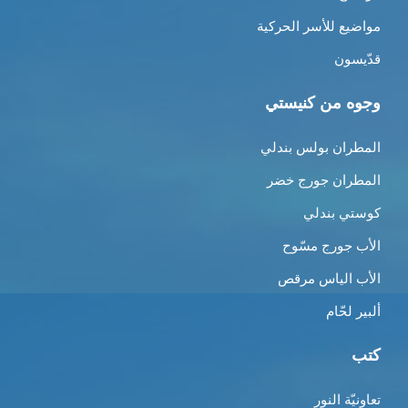
مواضيع للأسر الحركية
قدّيسون
وجوه من كنيستي
المطران بولس بندلي
المطران جورج خضر
كوستي بندلي
الأب جورج مسّوح
الأب الياس مرقص
ألبير لحّام
كتب
تعاونيّة النور