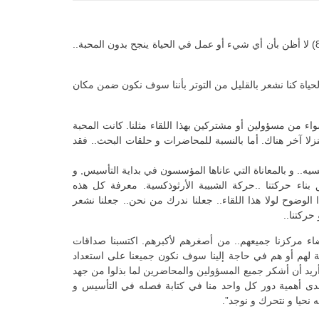
“المحبة لا تسقط أبدا” (رسالة بولس الرسول الأولى الى أهل كورنثوس 8:13) لا أظن بأن أي شيء أو عمل في الحياة ينجح بدون المحبة..
حياة كنا نشعر بالقليل من التوتر بأننا سوف نكون ضمن مكان
اء من مسؤولين أو مشتركين بهذا اللقاء مثلنا. كانت المحبة
لا آخر هناك. أما بالنسبة للمحاضرات و حلقات البحث.. فقد
سيه.. و بالمعاناة التي عاناها المؤسسون في بداية التأسيس, و
بناء حركتنا ..حركة الشبيبة الأرثوذكسية. معرفة كل هذه
الوضوح لولا هذا اللقاء.. جعلنا ندرك من نحن.. جعلنا نشعر
حركتنا..
أعضاء مركزنا جميعهم.. من أصغرهم لأكبرهم. اكتسبنا صداقات
بحاجة لهم أو هم في حاجة إلينا سوف نكون جميعنا على استعداد
. أريد أن أشكر جميع المسؤولين والمحاضرين لما بذلوا من جهد
دى أهمية دور كل واحد منا في كتابة فصله في التأسيس و
به نحيا و نتحرك و نوجد”.