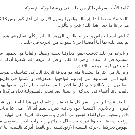
كلمة الأخت ميريام طيّار من حلب في ورشة الهويّة النهضويّة
هذا برأينا ما جعل هذا اللقاء ينجح و يتألق..
كنا في أشد الحماس و نحن منطلقون الى هذا اللقاء, و كأي انسان في هذه ال
لم نعتد عليه بما أننا أمضينا آخر 5 سنوات من الحرب في حلب..
و بالرغم من ذلك تلاشت جميع مخاوفنا لحظة وصولنا و لقائنا مع الجميع.. سو
منتشرة في كل مكان, و في كل لقاء, و في كل نزهة.. لقد شعرنا أن لنا منز
كانت في قمة الروعة و الإفادة..
و برأينا, من أكثر ما استفدنا منه, هو معرفة تاريخنا الحركي بتفاصيله.. بمؤس
القوة التي استمدوها من إيمانهم ليواجهوا الصعوبات و أكملوا في طريق 
التفاصيل.. و الاطلاع على كل ما قدم لنا من معلومات لم نكن لنفهمها بهذا 
بالفخر بأننا أعضاء في الحركة.. و جعلنا أيضا نشعر بالمسؤولية تجاه مركزنا و 
لذا منذ عودتنا و نحن ننشر كل ما تعلمناه و تلقيناه في هذا اللقاء بين 
كثيرة.. أو بالأحرى, اكتسبنا أخوة وعائلة كبيرة.. نعلم أننا الآن متى كنا 
دائم وبمحبة.. نتوق للقاء الجميع مرة أخرى و نتمنى ذلك قريبا.. في النهاية.
ووقت ومحبة.. جعلونا ندرك من خلال خبراتهم و خبرات الذين سبقوهم, م
النهوض بحركتنا .. حركة الشبيبة الأرثوذكسية .. و بالفعل أدركنا بالنتيجة أننا “