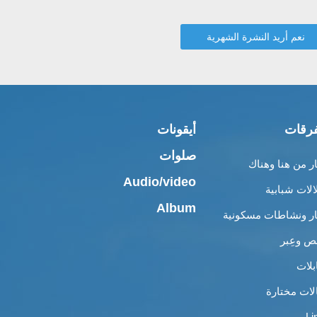
رقات
أيقونات
صلوات
ار من هنا وهناك
Audio/video
الات شبابية
Album
ار ونشاطات مسكونية
 وعِبر
بلات
لات مختارة
Li