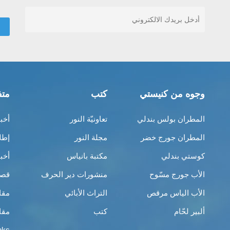
وجوه من كنيستي
كتب
متف
المطران بولس بندلي
تعاونيّة النور
أخب
المطران جورج خضر
مجلة النور
إطل
كوستي بندلي
مكتبة بانياس
أخب
الأب جورج مسّوح
منشورات دير الحرف
قصص
الأب الياس مرقص
التراث الأبائي
مقا
ألبير لحّام
كتب
مقا
nks