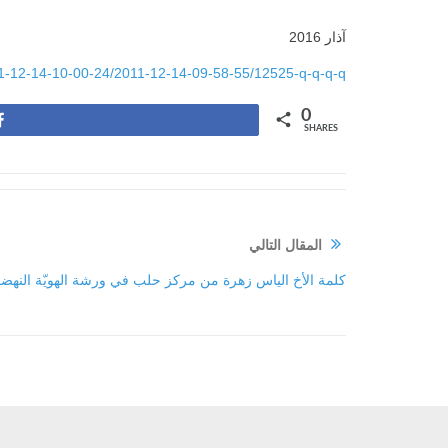
آذار 2016
11-12-14-10-00-24/2011-12-14-09-58-55/12525-q-q-q-q
0
Share
SHARES
المقال التالي
كلمة الأخ الياس زهرة من مركز حلب في ورشة الهويّة النهضوي