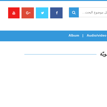
Album
Audio/video
يّة