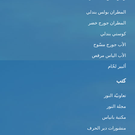
المطران بولس بندلي
المطران جورج خضر
كوستي بندلي
الأب جورج مسّوح
الأب الياس مرقص
ألبير لحّام
كتب
تعاونيّة النور
مجلة النور
مكتبة بانياس
منشورات دير الحرف