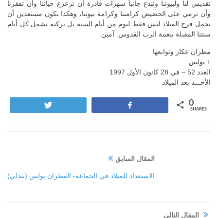
تقديس لنا ولبيوتنا ولندع جانباً سهرات قادرة أن تزعزع حياتنا وأن تفقرنا
وأن ترمي على الحضيض كرامتنا وكرامة بيوتنا، وهكذا نكون مستعدين أن
نحمل فرح الميلاد ليس فقط ليوم من أيام السنة بل بركته تشمل كل أيام
سنتنا المقبلة بنعمة الرب القدوس. آمين.
مطران عكار وتوابعها
+ بولس
العدد 52 – في 28 كانون الأول 1997
الأحـــد بعد الميلاد
0
Tweet
Share
SHARES
المقال السابق
الاستعداد للميلاد في الجماعة- المطران بولس (بندلي)
المقال التالي