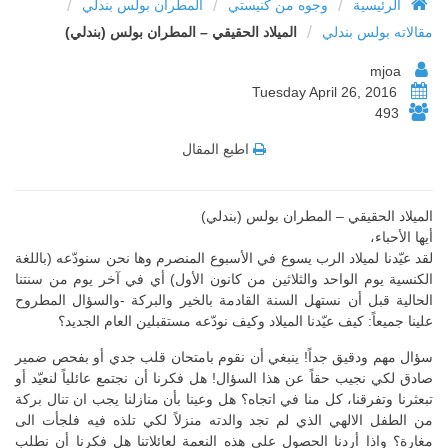
/
/
/
الرئيسية
وجوه من كنيستي
المطران بولس بندلي
/
مقالاته بولس بندلي
الميلاد الحقيقي – المطران بولس (بندلي)
mjoa
Tuesday April 26, 2016
493
اطبع المقال
الميلاد الحقيقي – المطران بولس (بندلي)
أيها الأحباء،
لقد عيّدنا لميلاد الرب يسوع في الأسبوع المنصرم وها نحن سنودّعه (باللغة
الكنسية يوم الواحد والثلاثين من كانون الأول) أي في آخر يوم من سنتنا
الحالية قبل أن نستهل السنة القادمة بالخير والبركة -والسؤال المطروح
علينا جميعاً: كيف عيّدنا الميلاد وكيف نودّعه مستقبلين العام الجديد؟
سؤال مهم ودقيق جداً! ينبغي أن نقوم بامتحان قلب جدي أو بفحص ضمير
صادق لكي نجيب حقاً عن هذا السؤال! هل فكرنا أن نجتمع عائلياً لنعيّد أو
تبعثرنا وتفرقنا، كل منا في اتجاه؟ هل وعينا بأن منازلنا يجب ان تنال بركة
من الطفل الالهي الذي لم تجد والدته منزلاً لكي تلذه فيه فلجأت الى
مغارة؟ واذا أردنا الحصول على هذه النعمة لعائلاتنا هل فكرنا أن نطلب