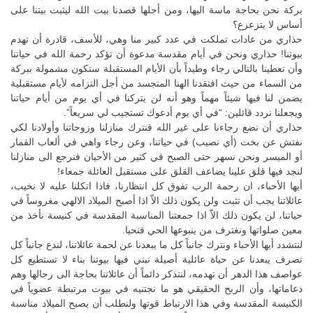
بركة نحن بحاجة ماسة اليها، ومن أجلها قصدنا بيت الله ليثبت بيتنا على
أساس لا يتزعزع؟
حذاري من عادات تملكت في عدد كبير منا وهي، للأسف، قادرة أن تهدم
بيوتنا! حذاري ونحن في أيام مقدسة مدعوة أن تؤكد رحمة الله في حياتنا
وأن تعطينا بالتالي رجاء وطيداً بأن الأيام المستقبلة ستكون مشمولة ببركة
من السماء من حيث افتقدنا الهنا المتجسد من أجل التزامه لأيام مستقبلية
يضمن لنا فيها شيئاً مهماً وهو أنه لن يتركنا في أي يوم من أيام حياتنا
ويجعلنا نردد قائلين: “في أي يوم أدعوك تستجيب لي سريعاً”.
حذاري أن نضع رجاءنا على غير الله فنترك منازلنا وزوجاتنا وأولادنا لكي
نفتش عن بخت (أي نصيب) في حياتنا، وعن رجاء واهي في ألعاب القمار
أو الميسر ونحن نسهر حتى الصبح في كثير من الأحيان فنرجع الى منازلنا
لنجد فيها قلق علينا يضاعف القلق على مستقبل العائلة جمعاء!
أيها الأحباء، ان رحمة الرب تفوق كل انتظارنا، فاذا اتكلنا عليه لا نخيب،
عائلاتنا يجب أن تثبت ولن يكون ذلك الاّ اذا أصبح الميلاد الالهي مغروساً في
حياتنا، لن يكون ذلك الاّ اذا جمعتنا المناسبة المقدسة في كنيسة نأخذ من
معين صلواتها ونغترف من ينبوعها الحي فنحيا.
لنتشدد أيها الأحباء ونترك جانباً كل ما يبعدنا عن لحمة عائلاتنا، لندع جانباً كل
تصرف يبعدنا عن حياة عائلية أصيلة نبني فيها بيوتنا بناء لا تستطيع كل
عواصف هذا الدهر أن تهدمه، لنتذكر دائماً أن عائلاتنا بحاجة الى رجالها وهم
دعاماتها، وأن الربح الحقيقي هو ما نجتنيه في بيوت مرتبطة عضوياً في
الكنيسة المقدسة وفي هذا الارتباط قوتها ولنطلب أن يصبح الميلاد مناسبة