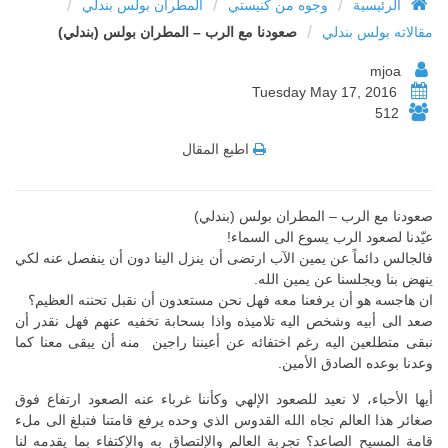
/
/
/
الرئيسية
وجوه من كنيستي
المطران بولس بندلي
/
مقالاته بولس بندلي
صعودنا مع الرب – المطران بولس (بندلي)
mjoa
Tuesday May 17, 2016
512
اطبع المقال
صعودنا مع الرب – المطران بولس (بندلي)
عيّدنا لصعود الرب يسوع الى السماء!
فالجالس دائماً عن يمين الآب ارتضى أن ينزل الينا دون أن ينفصل عنه لكي
ينهض بنا ويجلسنا عن يمين الله.
ان هاجسه هو أن يرفعنا معه فهل نحن مستعدون أن نقبل تحننه العظيم؟
صعد الى أبيه وشخص اليه تلاميذه واذا بسحابة تخفيه عنهم فهل نقدر أن
نبقى متطلعين اليه رغم اختفائه عن أعيننا راجين منه أن يبقى معنا كما
وعدنا بوعده الصادق الأمين.
أيها الأحباء، لا نعيد للصعود الإلهي وكأننا غرباء عنه الصعود ارتفاع فوق
صغائر هذا العالم تجاه الله القدوس الذي وحده يرفع قامتنا فتبلغ الى ملء
قامة المسيح الصاعد؟ تجربة العالم والإلتصاق به والإكتفاء بما يقدمه لنا