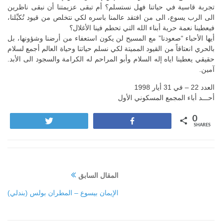
تجربة قاسية في حياتنا فهل نستسلم؟ أم تبقى عزيمتنا أن نبقى ناظرين
الى الرب يسوع، الى من افتقد عالمنا باسره لكي نتخلص من قيود تُكبِّلنا،
فيعطينا نعمة حرية أبناء الله التي تحطم فينا الأغلال؟
أيها الأحباء “صعودنا” مع المسيح لن يكون استعفاء من أرضنا وشؤونها، بل
بالحري انعتاقاً من القيود المميتة لكي نسلم حياتنا وحياة العالم أجمع لسلام
حقيقي يعطينا اياه إله السلام وأبو المراحم له الكرامة والسجود الى الأبد.
آمين.
العدد 22 – في 31 أيار 1998
أحـــد أباء المجمع المسكوني الأول
0
Tweet
Share
SHARES
المقال السابق
الإيمان بيسوع – المطران بولس (بندلي)