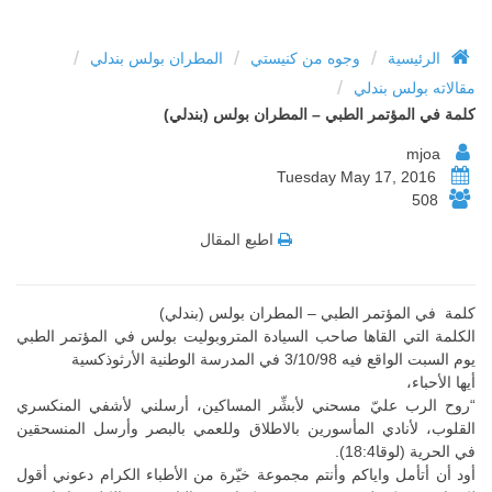
/
/
/
الرئيسية
وجوه من كنيستي
المطران بولس بندلي
/
مقالاته بولس بندلي
كلمة في المؤتمر الطبي – المطران بولس (بندلي)
mjoa
Tuesday May 17, 2016
508
اطبع المقال
كلمة في المؤتمر الطبي – المطران بولس (بندلي)
الكلمة التي القاها صاحب السيادة المتروبوليت بولس في المؤتمر الطبي
يوم السبت الواقع فيه 3/10/98 في المدرسة الوطنية الأرثوذكسية
أيها الأحباء،
“روح الرب عليّ مسحني لأبشِّر المساكين، أرسلني لأشفي المنكسري
القلوب، لأنادي المأسورين بالاطلاق وللعمي بالبصر وأرسل المنسحقين
في الحرية (لوقا18:4).
أود أن أتأمل واياكم وأنتم مجموعة خيّرة من الأطباء الكرام دعوني أقول