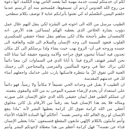
لكم ان خدمتكم ليست خدمة مهنية كما يقصد الناس بهذه الكلمة، انها دعوة
من روح الله القدوس أردتم أن تسمعوها، فمُسحتم منه أي كرستم عندما
حلفتم اليمين،خُصِّصتُم له كي تعتنوا بأترابكم عناية لا توصف بكلام سطحي.
الطبيب مرسل من الله الى اخوته في البَشَرَة لكي ينقل اليهم خلال عمل
دؤوب بشارة الخلاص الذي يعطيه الهكم لمساكين هذه الأرض -انه
كالمعمدان يطير بأجنحة ملاك لكي يساهم بنقل شفاء حقيقي للمنكسري
القلوب فتعود البسمة الى وجه الإنسان والسلام الى قلبه والعافية الى
جسده وروحه في آن- الروح يهب حيث يشاء ولذا يرسلكم الى كل مكان
تجدون فيه انساناً تنحنون فوق جراحه وآلامه وتتبنوه حقيقة كما تبنانا الله
نحن البشر فيهتف الروح فينا: يا أبانا الذي في السماوات كن معنا دائماً
لكي نراك حقاً في وجوه المتألمين والمرضى والمحتاجين الى رحمتك
الغنية التي تفوق كلّ ما ننتظره فاسكبها يارب على خدامك واجعلهم أمناء
لكَ في خدمتهم المقدسة.
ان الطبيب لا يقبل في وجدانه الحي تصنيفاً لا مكانياً ولا زمنياً، فهو دائماً
على استعداد أن يخدم لإرضاء ضميره الموحى به من الله والمقوى بنعمته.
ان عملكم الطبي فعل ايمان حقيقي بالله الذي خلق الإنسان على صورته
ومثاله فلا يعد هذا الإنسان فيما بعد رقماً من الأرقام بل كائن مخلوق
أعطي من الله كرامة تفوق كل كرامة يعطيها البشر لأنه “ماذا ينفع
الإنسان لو ربح العالم كله وخسر نفسه”. أخالكم أيها السادة الأطباء الأحباء
وأنتم تتأملون بالكلام الإلهي تتابعون المقطع فتسمعون “ماذا يعطي الإنسان
فداء عن نفسه؟” فهل كرامة أعظم من هذا معطاة لإخوتكم البشر وأنتم