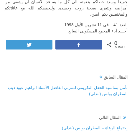
جميعاً وسدد خطاكم بنعمته الى كل ما يساعد الانسان أن يشفى من
أمراضه ويتعزى بصحة روحه وجسده. وليحفظكم الله مع عائلاتكم
والمختصين بكم. آمين.
العدد 41 – في 11 تشرين الأول 1998
أحـــد آباء المجمع المسكوني السابع
0
Tweet
Share
SHARES
المقال السابق
تأمل بمناسبة الحفل التكريمي للمربي الفاضل الأستاذ ابراهيم عبود ديب –
المطران بولس (بندلي)
المقال التالي
إجتماع الرعاة – المطران بولس (بندلي)