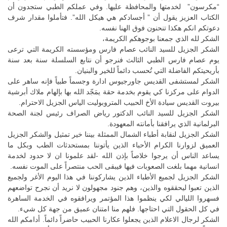
“مكرسون” لخدمتها والمحافظة عليها. وفي عملكم الطبي ستجدون أن
الكتاب العزيز يقول أن ” أجسادكم هي هيكل الله”. فتأملوا مقدار شرف
دعوتكم انكم هكذا تنحنون فوق الهنا نفسه.
الشكر لله الذي جمعنا بوجوهكم الكريمة،
الشكر الجزيل للسيد النائب عصام فارس ومؤسسته الكريمة التي ترعى
يوم عصام فارس الطبي الثالث فنرجو أن نتابع السلسلة سنة بعد سنة
بأريحيتكم الفاضلة التي تُحسب دائماً للخير والبنيان.
الشكر لمستشفى القديس جاورجيوس ادارة وجسماً طبياً فإنه ساهر على
الدوام على مركزنا كي يقوم بخدمة حقة يمَجّد الله بها بإلهام ملاك أبرشية
بيروت القديس سيادة الأخ الحبيب المتروبوليت الياس الجزيل الاحترام.
الشكر الجزيل للسيد النائب الدكتور رياض الصراف رئيس لجنة الصحة
البرلمانية الذي يرافقنا بأمانته المعهودة.
الشكر الجزيل لنقابة أطباء الشمال الممثلة بيننا خير تمثيل والشكر الجزيل
العميق لزوارنا الكرام الأحباء الذين يأتوننا بمستحدثات الطب وبكل ما
يساعد الناس أن يرجوا خلاصاً بإذن الله -لقد علمونا ان لا حدود لخدمة
انسانية مهما بلغت الصعوبات فيها فيبقى الحب منتصراً على الموت نفسه.
الشكر الجزيل لجميع الأطباء الذين يشاركوننا في هذا اليوم الأغر ولجميع
الذين تعبوا ليحققوه والذين، وهم جنود مجهولون لا نريد أن نجرح تواضعهم
فسهروا الليالي لكي ينظموا هذا المؤتمر ويرافقوه في الخدمة الساهرة
في كل الحقول التي احتاجها. فلهم منا امتنان عميق من جهة كل شيء.
الشكر لرجال الاعلام الذين يجعلوا عكارنا الحبيب حاضراً دائماً. أدامكم الله