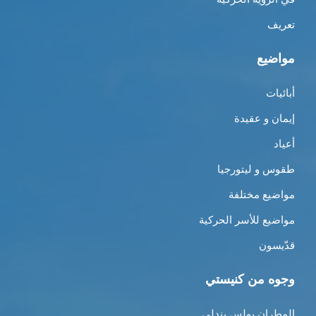
تعريف
مواضيع
أبائيات
إيمان و عقيدة
أعياد
طقوس و ليتورجيا
مواضيع مختلفة
مواضيع للأسر الحركية
قدّيسون
وجوه من كنيستي
المطران بولس بندلي