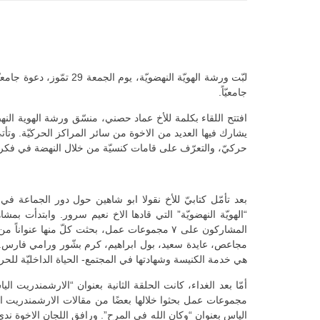
جامعيّاً.
افتتح اللقاء بكلمة للأخ عماد حصني، منسّق ورشة الهوية النه
يشارك فيها العديد من الاخوة من سائر المراكز الحركيّة. وتأتي 
حركيّ، والتعرّف على قامات كنسيّة من خلال النهضة في فكره
بعد تأمّل كتابيّ للأخ نقولا ابو شاهين حول دور الجماعة في
“الهويّة النهضويّة” التي قادها الاخ نعيم سرور. وابتدأت بم
المشاركون على ٧ مجموعات عمل، بحثت كلّ منها ع
مجاعص، عايدة سعيد، بول ابراهيم، كرم بشّور ورامي فارس. تن
هي خدمة الكنيسة وشهادتها في المجتمع- الحياة الداخليّة للحر
أمّا بعد الغداء، كانت الحلقة الثانية بعنوان “الارشمندري
مجموعات عمل بحثوا خلالها بعضًا من مقالات الارشمندريت الي
الياس بعنوان “وكان الله في المرح”. ورافق اللجان الاخوة ن