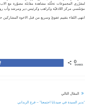
لمقرّري المجموعات تخلّله مشاهدة مقابلة مصوّرة مع ال
مؤسّسي مركز اللاذقيّة وكراهب وكرئيس دير ومرشد وأب روحي
انتهى اللقاء بتقييم عفويّ وسريع من قبل الاخوة المشاركين حو
0
Share
SHARES
المقال التالي
“بدير السيدة في صيدنايا اجتمعنا” – فرع الزبداني