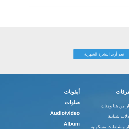
رقات
أيقونات
صلوات
ار من هنا وهناك
Audio/video
الات شبابية
Album
ار ونشاطات مسكونية