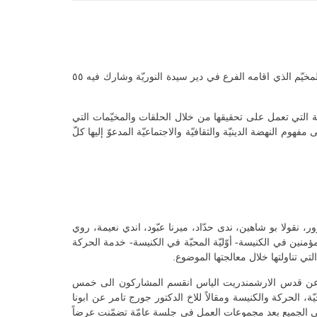
لبّت ورشة الهويّة النهضويّة، يوم الجمعة 29 تمّوز، دعوة جامعيّي فرع جديدة عرطوز- مركز دمشق لاقامة حلقتين من حلقاتها ضمن برنامج المخيّم الذي اقامه الفرع في دير سيدة النوريّة وشارك فيه ٥٥
شة التي تعمل على تحقيقها من خلال الحلقات والمخيّمات التي
م النهضة الدينيّة والثقافيّة والاجتماعيّة المدعوّ إليها كلّ
سرور، نقولا بو شاهين، ندى حدّاد، ميرنا عبّود، اندي نعيمة، روي
نين في الكنيسة- أوّليّة المحبّة في الكنيسة- خدمة الحركة
ي تناولتها خلال معالجتها الموضوع.
 فيلم عن قدس الارشمندريت الياس انقسم المشاركون الى خمس
الحركة والكنيسة ومقالاً للاخ الدكتور جورج تامر عن ابونا
تقى الجميع بعد مجموعات العمل في جلسة عامّة تضمّنت عرضاً