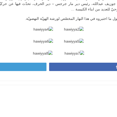
اب جوزيف عبدالله، رئيس دير مار جرجس – دير الحرف، تحدّث فيها عن حركي
ّ للعديد من ابناء الكنيسة …
ل ما اختبروه في هذا النهار المخصّص لورشة الهويّة النهضويّة.