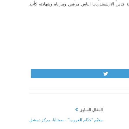
ّة قدس الارشمندريت الياس مرقص ومزاياه وشهادته كأحد
Tweet
المقال السابق
مخيّم “خدّام الغروب” – صحنايا، مركز دمشق