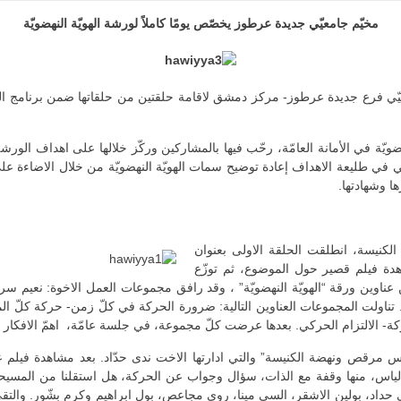
مخيّم جامعيّي جديدة عرطوز يخصّص يومًا كاملاً لورشة الهويّة النهضويّة
ضويّة في الأمانة العامّة، رحّب فيها بالمشاركين وركّز خلالها على اهداف الور
في طليعة الاهداف إعادة توضيح سمات الهويّة النهضويّة من خلال الاضاءة على مفهو
ا وشهادتها.
 الكنيسة، انطلقت الحلقة الاولى بعنوان
شاهدة فيلم قصير حول الموضوع، ثم توزّع
نواناً من عناوين ورقة “الهويّة النهضويّة” ، وقد رافق مجموعات العمل الاخوة: نعيم 
اولت المجموعات العناوين التالية: ضرورة الحركة في كلّ زمن- حركة كلّ المؤم
كة- الالتزام الحركي. بعدها عرضت كلّ مجموعة، في جلسة عامّة، اهمّ الافكار الت
ت الياس مرقص ونهضة الكنيسة” والتي ادارتها الاخت ندى حدّاد. بعد مشاهدة
اس، منها وقفة مع الذات، سؤال وجواب عن الحركة، هل استقلنا من المسيحيّة، 
دى حداد، بولين الاشقر، السي مينا، روي مجاعص، بول ابراهيم وكرم بشّور. وال