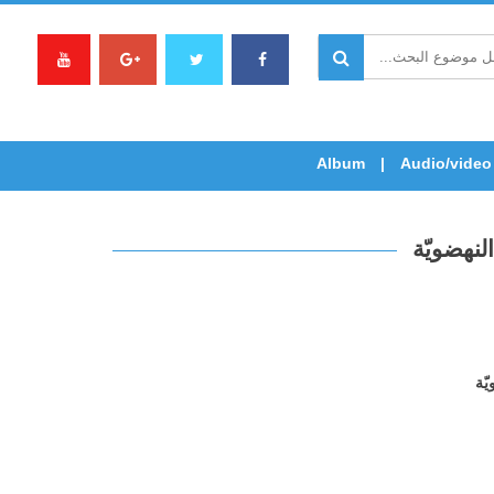
Album
Audio/video
لنهضويّة
ّة