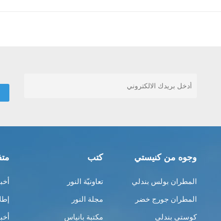
وجوه من كنيستي
كتب
متف
المطران بولس بندلي
تعاونيّة النور
أخب
المطران جورج خضر
مجلة النور
إطل
كوستي بندلي
مكتبة بانياس
أخب