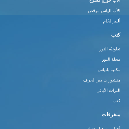
الأب جورج مسّوح
الأب الياس مرقص
ألبير لحّام
كتب
تعاونيّة النور
مجلة النور
مكتبة بانياس
منشورات دير الحرف
التراث الأبائي
كتب
متفرقات
أخبار من هنا وهناك