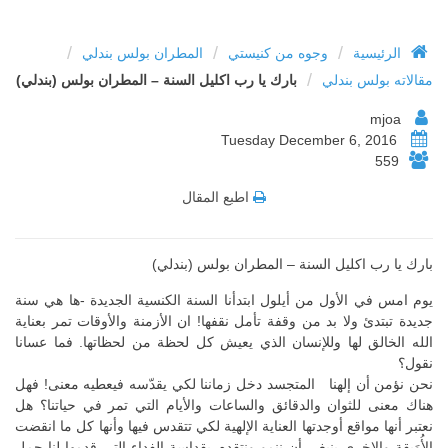
/
/
/
الرئيسية
وجوه من كنيستي
المطران بولس بندلي
/
مقالاته بولس بندلي
بارك يا رب اكليل السنة – المطران بولس (بندلي)
mjoa
Tuesday December 6, 2016
559
اطبع المقال
بارك يا رب اكليل السنة – المطران بولس (بندلي)
يوم امس في الأول من أيلول ابتدأنا السنة الكنسية الجديدة -ها هي سنة
جديدة تبتدئ ولا بد من وقفة تأمل نقفها! ان الأزمنة والأوقات تمر بعناية
الله الخالق لها وللإنسان الذي يعيش كل لحظة من لحظاتها. فما عسانا
نقول؟
نحن نؤمن أن إلهنا المتجسد دخل زماننا لكي يقدّسه فيعطيه معنى! فهل
هناك معنى للثوان والدقائق والساعات والأيام التي تمر في حياتنا؟ هل
نعتبر أنها مواقع أوجدتها العناية الإلهية لكي تتقدس فيها وأنها كل ما انقضت
الأُوَيقة والاخرى ينبغي أن ننمو ونتقدم بقداسة الفداء التي قدمها لنا حمل