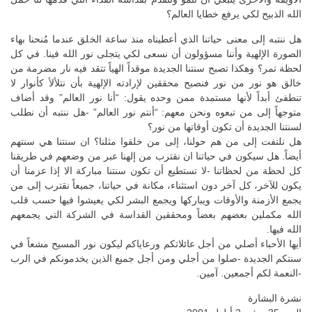
الله الذبيح لكي يرفع خطايا العالم؟
هل ننتبه إلى معنى حياتنا الذي أعطيناه منذ ساعة الخلق عندما مُنحنا بهاء
الصورة الإلهية وأننا مسؤولون أن نسعى لكي يتجلى نور الله فينا. في كل
لحظة تمر؟ وهكذا تصبح سنتنا الجديدة موقداً الهياً تتقد فيه نار مضرمة من
خالق هو نور من نور فنصبح محققين لإرادته الإلهية بأن نتلألأ كأنوار لا
تنطفئ أبداً لأنها مستمدة ممن وحده يقول: “أنا نور العالم” وقد أضاف
متوجهاً إلى من تبعوه ونحن معهم: “أنتم نور العالم” -هل ننتبه أن نطلب
لسنتنا الجديدة أن تكون أوقاتها من نور؟
هل نلتفت إلى من هم حولنا، إلى من خلقوا مثلنا؟ ان سنتنا هي سنتهم
أيضاً. هل سيكون في حياتنا ان نقترب من إلهنا عبر من وضعهم في طريقنا
كل لحظة من لحظاتنا -لا تستطيع أن تكون سنتنا مباركة الا إذا عزمنا أن
يكون للآخر، كل آخر دون استثناء، مكانة في حياتنا، جميعاً نقترب إلى من
يجمع الأزمنة والأوقات ويباركها ويجمع البشر لكي يعيشوا فيها حسب قلب
الله مكملين بعضهم بعضاً ومحققين القداسة في الشركة التي يجمعهم
الله فيها.
أيها الأحباء أصلي من أجل عائلاتكم ورعاياكم ليكون نور المسيح مشعاً في
سنتكم الجديدة -صلوا من أجلي ومن أجل جميع الذين يخدمونكم في الرب
-النعمة لكم أجمعين. آمين.
نشرة البشارة