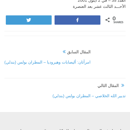
العدد 35 – في 2 أيلول 2001
الأحـــد الثالث عشر بعد العنصرة
0
Tweet
Share
SHARES
المقال السابق
امرأتان: أليصابات وهيروديا – المطران بولس (بندلي)
المقال التالي
تدبير الله الخلاصي – المطران بولس (بندلي)