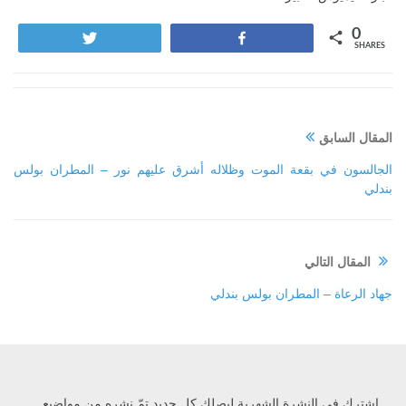
0
Tweet
Share
SHARES
المقال السابق
الجالسون في بقعة الموت وظلاله أشرق عليهم نور – المطران بولس
بندلي
المقال التالي
جهاد الرعاة – المطران بولس بندلي
إشترك في النشرة الشهرية ليصلك كل جديد تمّ نشره من مواضيع