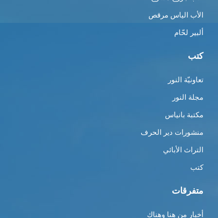
الأب الياس مرقص
ألبير لحّام
كتب
تعاونيّة النور
مجلة النور
مكتبة بانياس
منشورات دير الحرف
التراث الأبائي
كتب
متفرقات
أخبار من هنا وهناك