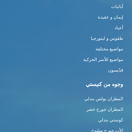
أبائيات
إيمان و عقيدة
أعياد
طقوس و ليتورجيا
مواضيع مختلفة
مواضيع للأسر الحركية
قدّيسون
وجوه من كنيستي
المطران بولس بندلي
المطران جورج خضر
كوستي بندلي
الأب جورج مسّوح