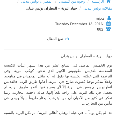
/
/
/
الرئيسية
وجوه من كنيستي
المطران بولس بندلي
/
مقالاته بولس بندلي
جهاد البرية – المطران بولس بندلي
mjoa
Tuesday December 13, 2016
882
اطبع المقال
جهاد البرية – المطران بولس بندلي
يوم الخميس الماضي في السابع عشر من هذا الشهر عيدَّت الكنيسة
المقدسة للقديس أنطونيوس الكبير الذي ندعوه كوكب البرية. وفي
الترنيمة التي خصَّته الكنيسة بها نقول له أنه ماثل المعمدان في مناهجه.
وفعلاً نتذكر يوحنا كصوت صارخ في البرية: أعدّوا طريق الرب. فالقديس
أنطونيوس لم يعش في البرية إلاّ لأن يصرخ فيها: أعدوا طريق الرب، لم
يحصل في تلك البرية على راحة يلجأ إليها. هناك لاحقته التجارب، ربما
نفكر في كثير من الأحيان أن من “يترهب” يختار طريقاً سهلاً ويبقى في
مأمن من التجارب…
هذا لم يكن يوماً ما في حياة الرهبان “أهالي البرية”، لم تكن البرية بالنسبة