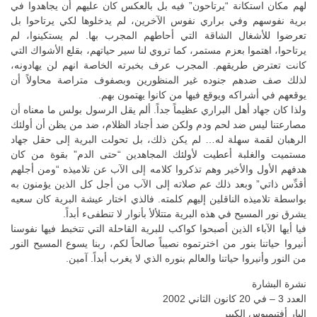
لهم مكان استكانة “يرتاحون” فيه بل بالعكس كان عليهم أن يجاهدوا في
برية نفوسهم وفي براري نفوس الآخرين، لم يدخلوها لكي يرتاحوا بل
تعرضوا للأشغال الشاقة التي أحاطهم المجرب بها. لم يستكينوا، لم
يرتاحوا، اهتموا بعزم مستمر، كما تروي لنا سير حياتهم، بقلع الأشواك التي
كانت تعترض طريقهم. المجرب عرف بخبرته الخاصة انهم لن يهادونه،
لذلك صف ضدهم جنوده غير المنظورين وبصفوف متراصة محاولاً أن
يوقعهم في أشراكه ويوقع فيها من كانوا يهتمون بهم.
ولذا كان جهاد أهل البراري عظيماً جداً. ألم يقل الرسول بولس ما معناه أن
مصارعتنا ليس ضد لحم ودم ولكن ضد أجناد الظلام، ضد من يظن أن أولئك
الرهبان لقمة سهلة له… لم يكن ذلك، بل تحولت البرية إلى حقل جهاد
مستميت والغلبة أعطيت لأولئك المجاهدين “حتى الدم” بقوة من كان
هدفهم الأول والأخير وهم تذكروا كلامه إلى الآب عن تلاميذه “ومن أجلهم
أقدِّس ذاتي” وبعد ذلك عم صلاته إلى الآب من أجل كل الذين يؤمنون به
بواسطة تلاميذه الناقلين إليهم كلمته. فالذي اختار عيشة البرية كان سعيه
يشرق نور المسيح في هذه البرية متتلألأ بأنوار لا تنطفىء أبداً.
فيا أيها الآباء الذين أصبحوا كواكب للبرية القاحلة التي تتخبط فيها نفوسنا
أنيروا حياتنا بنور من اخترتموه نصيباً صالحاً لكم، ربنا يسوع المسيح النور
من النور وأنيروا حياتنا والعالم بنوره الذي لا يغرب أبداً. آمين.
نشرة البشارة
العدد 3 – في 20 كانون الثاني 2002
البار أفتيميوس الكبير