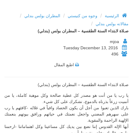
/
/
/
الرئيسية
وجوه من كنيستي
المطران بولس بندلي
/
مقالاته بولس بندلي
صـلاة لابتداء السنة الطقسية – المطران بولس (بندلي)
mjoa
Tuesday December 13, 2016
496
اطبع المقال
صـلاة لابتداء السنة الطقسية – المطران بولس (بندلي)
يا رب يا من أنت هو مصدر كل عطية صالحة وكل موهبة كاملة، يا من
أنميت زرعاً بذرناه بالدموع، نشكرك على كل شيء.
بارك الذين تعبوا من أجل أن يكون الحصاد وافياً في غلاله -كافئهم يا رب
على سهرهم المضني واجعل نعمتك في حياتهم ورافق بيوتهم بنعمتك
الإلهية الراحمة والمقوية.
أيها الإله القدوس إننا نضع بين يديك كل مساعينا وكل اهتماماتنا -ارحمنا
وارحم عالمك وخلص نفوسنا. آمين.