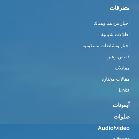
متفرقات
أخبار من هنا وهناك
إطلالات شبابية
أخبار ونشاطات مسكونية
قصص وعِبر
مقابلات
مقالات مختارة
Links
أيقونات
صلوات
Audio/video