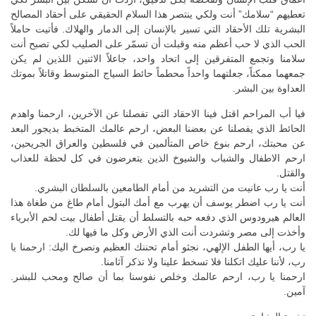
تعطيهم “سلامك” أنت ولكي ينتصر هذا السلام الحقيقي على أحقاد المصالح
البشرية تلك الأحقاد التي تسير بالإنسان إلى الدمار والهلاك. فأتيت حاملاً
الحب الذي لا حب أعظم منه وقبلت أن تسمّر على الصليب لكي تصبح أنت
سلامنا وتجمع المتفرقين إلى اتحاد واحد، جاعلاً الاثنين اللذين لم يكن
جمعهما ممكناً، جعلتهما واحداً محطماً حائط السياج المتوسط وقاتلاً بموتك
العداوة بين البشر.
فيا أب المراحم اقتل فينا الاحقاد التي تفصلنا عن الآخرين، ارحمنا واهدم
الحائط الذي يفصلنا عن بعضنا البعض، ارحم عالمك المتخبط بديجور البعد
عن محبتك، ارحم بنوع خاص المتألمين في فلسطين والعراق الجريحين،
ارحم الاطفال والشباب والشيوخ الذين يتعرضون في كل لحظة للعذاب
والقتل.
أنت يا رب عانيت من التشريد من أمام الطامعين بالسلطان البشري.
أنت يا رب اضطر يوسف أن يهرب مع أمك البتول أمام طاغ من طغاة هذا
العالم هيرودوس الذي دفعه حبه بالتسلط أن يقتل أطفال بيت لحم الأبرياء
وأخذت إلى مصر وتشردت أنت الذي الأرض وكل ما فيها لك.
يا رب، أيها الطفل الإلهي، نجثو أمام تحننك العظيم ونصرخ اليك: ارحمنا يا
رب، لأننا عليك اتكلنا فلا تسخط علينا ولا تذكر آثامنا.
ارحمنا يا رب، ارحم عالمك وخلص نفوسنا بما أن صالح ومحب للبشر.
آمين.