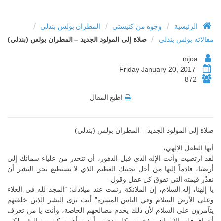
/
/
/
الرئيسية
وجوه من كنيستي
المطران بولس بندلي
/
مقالاته بولس بندلي
صلاة إلى المولود الجديد – المطران بولس (بندلي)
mjoa
Friday January 20, 2017
872
اطبع المقال
صلاة إلى المولود الجديد – المط
ر
ان بولس (بندلي)
أيها الطفل الإلهي،
لقد ارتضيت وأنت الإله الذي قبل الدهور، أن تنحدر من علياء سمائك إلى
أرضنا، قادماً إليها من أجل تحننك العظيم الذي لا نستطيع نحن البشر أن
نقدِّر قيمته التي تفوق كل عقل وقول.
يا إلهنا، إله السلام، إن الملائكة رنمت عند ميلادك: “المجد لله في العلاء
وعلى الأرض السلام وفي الناس المسرة” أنت ترى البشر الذين خلقتهم
يتآمرون على السلام لأن ذلك يخدم مصالحهم الخاصة، وأنت يا من تعرف
أعماق قلب الإنسان وتفحصه بكل تدقيق، أردت أن تسكن بين البشر لكي