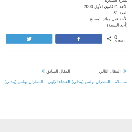
نشرة البشارة
الأحد 21كانون الأول 2003
العدد 51
الأحد قبل ميلاد المسيح
(أحد النسبة)
0
Tweet
Share
SHARES
المقال التالي
المقال السابق
صــــلاة – المطران بولس (بندلي)
العشاء الإلهي – المطران بولس (بندلي)