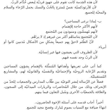
لأن هذه الخِدمة كانت تقوم على جهودٍ فرديّة لِبعض خُدَّام الربّ.
لأن للأرثوذكسيّة نفسٌ مُمتزج بِالحُبّ والنسك يحمل الرّجاء والسلام
والمحبّة لِلجميع.
ب- لِماذا نرعى المساجين؟
لأنهم الأكثر حاجة لِلإهتمام.
لأنهم مُهمشّون ومنبوذون مِن المُجتمع.
لأن المُجتمع يتناساهُم أكثر من غيرهم إذ لا يراهُم.
لأنّ الظُلم لاحقٌ بِهم جميعاً بِشكلٍ من الأشكال مُذنبين كانوا أو
أبرياء.
لأن الظروف التي يعيشون فيها غير إنسانيّة.
لأن الربّ وجد نفسه فيهم.
كما أتى على تعريفها وأهدافها المُتمثِّلة بالإهتمام بِشؤون المساجين
وتقديم الرِّعاية الروحيّة والإجتماعيّة والنفسيّة والقانونيّة لهم، والمشاريع
المُستقبيليّة.
فضلاً عن الرِّسالة لِنشر التوعيّة بين طُلّاب المدارس والجمعيات لِلحدّ من
الإنحراف وذلك من خلال المُحاضرات والزيارات الميدانيّة إلى السجون،
والعلاقة بالجمعيّات الأخرى وسُبل التعاون فيما بينهم.
أخيراً أجاب قدسه على أسئلة الإخوة الحاضرون،.
انتهاءً ضيافة مع التمنيات بصومٍ مُبارك وفصحٍ مجيد للجميع.