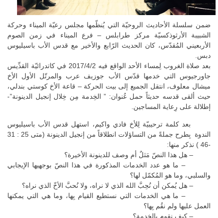
ضمن سلسلة الأحاديث الروحيّة التي يُنظّمها مجلس رعيّة الميناء وحركة
الشبيبة الأرثوذكسيّة مركز طرابلس – فرع الميناء في زمن الصوم
الأربعيني المُقدّس، كان الحديث الرّابع والأخير مع قدس الأب باسيليوس
دبس.
بعد صلاة الغروب لِمساء الأحد الواقع فيه 2017/4/2 في كاتدرائيّة القدِّيس
جاورجيوس التي خدمها قدّس الأب جوزيف عرب والمرتّل الأول الأخ
ميشال معلوف، انتقل الجميع إلى بيت الحركة – قاعة الأخ كوستي بندلي،
حيث ألقى قدسه حديثاً حمل عُنوان: ” الخِدمة مِن خِلال إنجيل الدينونة”-
إطلالة على رِعاية المساجين.
بعد كلمة ترحيبيّة لِلأخ فادي واكيم، استهل قدس الأب باسيليوس
الندوة بِطرح جملةً من التساؤلات انطلاقاً من إنجيل الدينونة (متى 25 : 31
-46 ) نذكر منها:
– هل هذا النصّ مَثلٌ أم وصف للدينونة الأخيرة؟
– ما هو عدد الخدمات المذكورة في هذا النصّ بوجهيها الإيجابي
والسلبي، وما هو المُكمّل لها؟
– هل يُمكن أن نُحِبَّ الله الذي لا نراه، ولا نُحبَّ الأخّ الذي نراه؟
– ما هي الخدمات التي نستطيع القيام بِها، وما هي التي يمكنها
العمل عليها ولم نقُم بِها؟
– كيف نقوم بِالخِدمة؟