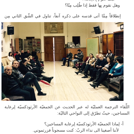
وهل نقوم بِها فقط إذا طُلِب مِنّا؟
إنطلاقاً مِمَّا أتى قدسه على ذكره آنفاً، تناول في الشِّق الثاني مِن
اللِّقاء الترجمة العمليّة له عبر الحديث عن الجمعيّة الأرثوذكسيّة لِرعاية
المساجين، حيثُ تطرّق إلى النواحي التاليّة:
أ- لِماذا الجمعيّة الأرثوذكسيّة لِرعاية المساجين؟
لأننا أصغينا الى نداء الربّ: كنت مسجوناً فزرتموني.