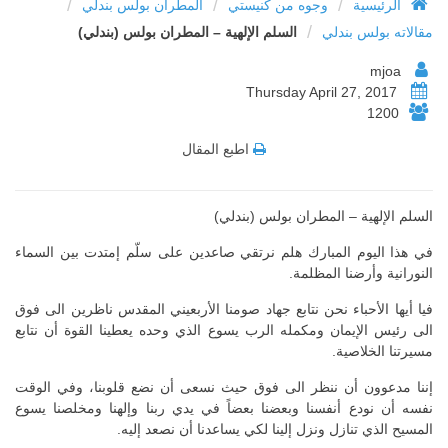
/
/
/
الرئيسية
وجوه من كنيستي
المطران بولس بندلي
/
مقالاته بولس بندلي
السلم الإلهية – المطران بولس (بندلي)
mjoa
Thursday April 27, 2017
1200
اطبع المقال
السلم الإلهية – المطران بولس (بندلي)
في هذا اليوم المبارك هلم نرتقي صاعدين على سلّم إمتدت بين السماء
النورانية وأرضنا المظلمة.
فيا أيها الأحباء نحن نتابع جهاد صومنا الأربعيني المقدس ناظرين الى فوق
الى رئيس الإيمان ومكمله الرب يسوع الذي وحده يعطينا القوة أن نتابع
مسيرتنا الخلاصية.
إننا مدعوون أن ننظر الى فوق حيث نسعى أن نضع قلوبنا، وفي الوقت
نفسه أن نودع أنفسنا وبعضنا بعضاً في يدي ربنا وإلهنا ومخلصنا يسوع
المسيح الذي تنازل ونزل إلينا لكي يساعدنا أن نصعد إليه.