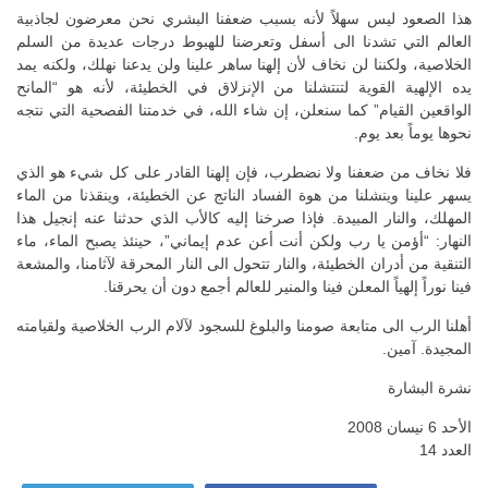
هذا الصعود ليس سهلاً لأنه بسبب ضعفنا البشري نحن معرضون لجاذبية
العالم التي تشدنا الى أسفل وتعرضنا للهبوط درجات عديدة من السلم
الخلاصية، ولكننا لن نخاف لأن إلهنا ساهر علينا ولن يدعنا نهلك، ولكنه يمد
يده الإلهية القوية لتنتشلنا من الإنزلاق في الخطيئة، لأنه هو “المانح
الواقعين القيام” كما سنعلن، إن شاء الله، في خدمتنا الفصحية التي نتجه
نحوها يوماً بعد يوم.
فلا نخاف من ضعفنا ولا نضطرب، فإن إلهنا القادر على كل شيء هو الذي
يسهر علينا وينشلنا من هوة الفساد الناتج عن الخطيئة، وينقذنا من الماء
المهلك، والنار المبيدة. فإذا صرخنا إليه كالأب الذي حدثنا عنه إنجيل هذا
النهار: “أؤمن يا رب ولكن أنت أعن عدم إيماني”، حينئذ يصبح الماء، ماء
التنقية من أدران الخطيئة، والنار تتحول الى النار المحرقة لآثامنا، والمشعة
فينا نوراً إلهياً المعلن فينا والمنير للعالم أجمع دون أن يحرقنا.
أهلنا الرب الى متابعة صومنا والبلوغ للسجود لآلام الرب الخلاصية ولقيامته
المجيدة. آمين.
نشرة البشارة
الأحد 6 نيسان 2008
العدد 14