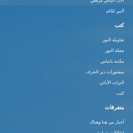
الأب الياس مرقص
ألبير لحّام
كتب
تعاونيّة النور
مجلة النور
مكتبة بانياس
منشورات دير الحرف
التراث الأبائي
كتب
متفرقات
أخبار من هنا وهناك
إطلالات شبابية