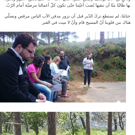
بها طالبًا منّا أن نبقيها نُصبَ أعيُننا حتّى تكون كلّ أعمالنا مرضيّة أمام الرّبّ.
ختامًا، لم نستطع تركَ الدّير قبل أن نزور مدفن الأب الياس مرقص ونصلّي
هناك من قلوبنا أنّ المسيح قام وأنّ لا ميت في القبر.