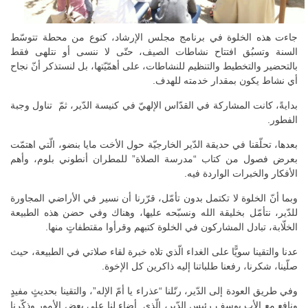
جاءت هذه الخلوة في برنامج مجلس الإرشاد، كنوع من محطة تتوسّط
السنة وتسبُق افتتاح نشاطات الصيف، حتّى لا ننسى أو نتلهى فقط
بالتحضير والتخطيط والتنظيم للنشاطات، على أهمّيّتها، بل لنستذكر أنّ نجاح
أي نشاط يكون بمقدار خدمته للهدف.
بدايةً، كانت المشاركة في القدّاس الإلهيّ في كنيسة الدّير، ثمّ تناول وجبة
الفطور.
بعدها، تحلّقنا في حديقة الدّير الخارجيّة حول الأخت مايا بنضو، الّتي اهتمّت
بعرض فصول من كتاب “مدرسة الصلاة” للمطران أنطوني بلوم، وأهم
الأفكار والخبرات الواردة فيه.
وبما أنّ الخلوة لا تكتمل بدون تأمّل، قرّرنا أن نسير في الأراضي المجاورة
للدّير، نتأمّل بخليقة الله ونسبّحه عليها، وهناك وفي حضن هذه الطبيعة
الخلّابة، تبادل المشاركون في الخلوة كتبهم وقرأوا مقتطفاتٍ منها.
عدنا والتقينا سويًّا على الغداء الّذي تلاه خبرة لقاء صلاتي في الطبيعة، حيث
صلّينا، شكرنا، رفعنا طلباتنا إليه ذاكرين كل الإخوة.
وفي طريق العودة إلى الدّير، رتّلنا “عذراء يا أمّ الإله”، والتقينا بحديثٍ مفيدٍ
ونافعٍ مع الأب يوسف رئيس الدّير، الّذي أضاء لنا على بعض الأمور وذكّرنا