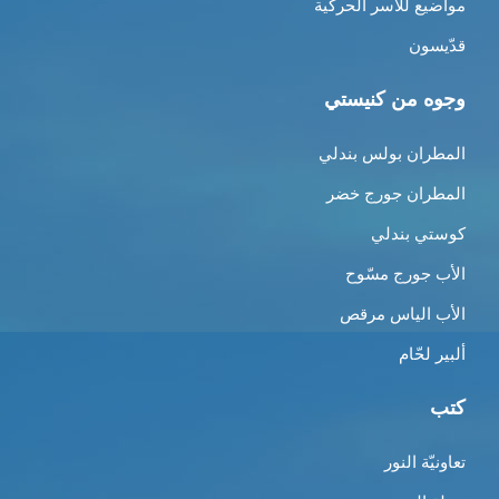
مواضيع للأسر الحركية
قدّيسون
وجوه من كنيستي
المطران بولس بندلي
المطران جورج خضر
كوستي بندلي
الأب جورج مسّوح
الأب الياس مرقص
ألبير لحّام
كتب
تعاونيّة النور