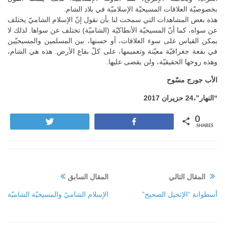
بخصوصيّة العلاقات المسيحيّة الإسلاميّة في بلاد الشام.
هذه بعض المشاهدات التي سمحت لنا بأن نقول إنّ الإسلام الشاميّ يختلف
عن سواه، كما أنّ المسيحيّة الأنطاكيّة (الشاميّة) تختلف عن سواها. لذلك لا
يمكن القياس على سوء العلاقات، أو حسنها، بين المسلمين والمسيحيّين
في بقعة جغرافيّة معيّنة وتعميمها، على كلّ بقاع الأرض. هذه هي الشام،
وهذه روحها الحقيقيّة، ولن يقضى عليها.
الأب جورج مسّوح
“النهار”،24 حزيران 2017
0
Tweet
Share
SHARES
المقال التالي
المقال السابق
أسطوانة “الإنجيل الصحيح”
الإسلام الشاميّ والمسيحيّة الشاميّة