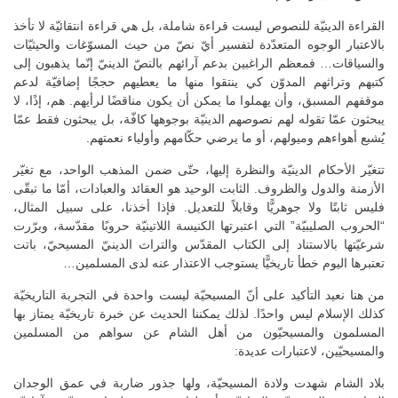
القراءة الدينيّة للنصوص ليست قراءة شاملة، بل هي قراءة انتقائيّة لا تأخذ
بالاعتبار الوجوه المتعدّدة لتفسير أيّ نصّ من حيث المسوّغات والحيثيّات
والسياقات… فمعظم الراغبين بدعم آرائهم بالنصّ الدينيّ إنّما يذهبون إلى
كتبهم وتراثهم المدوّن كي ينتقوا منها ما يعطيهم حججًا إضافيّة لدعم
موقفهم المسبق، وأن يهملوا ما يمكن أن يكون مناقضًا لرأيهم. هم، إذًا، لا
يبحثون عمّا تقوله لهم نصوصهم الدينيّة بوجوهها كافّة، بل يبحثون فقط عمّا
يُشبع أهواءهم وميولهم، أو ما يرضي حكّامهم وأولياء نعمتهم.
تتغيّر الأحكام الدينيّة والنظرة إليها، حتّى ضمن المذهب الواحد، مع تغيّر
الأزمنة والدول والظروف. الثابت الوحيد هو العقائد والعبادات، أمّا ما تبقّى
فليس ثابتًا ولا جوهريًّا وقابلاً للتعديل. فإذا أخذنا، على سبيل المثال،
“الحروب الصليبيّة” التي اعتبرتها الكنيسة اللاتينيّة حروبًا مقدّسة، وبرّرت
شرعيّتها بالاستناد إلى الكتاب المقدّس والتراث الدينيّ المسيحيّ، باتت
تعتبرها اليوم خطأ تاريخيًّا يستوجب الاعتذار عنه لدى المسلمين…
من هنا نعيد التأكيد على أنّ المسيحيّة ليست واحدة في التجربة التاريخيّة
كذلك الإسلام ليس واحدًا. لذلك يمكننا الحديث عن خبرة تاريخيّة يمتاز بها
المسلمون والمسيحيّون من أهل الشام عن سواهم من المسلمين
والمسيحيّين، لاعتبارات عديدة:
بلاد الشام شهدت ولادة المسيحيّة، ولها جذور ضاربة في عمق الوجدان