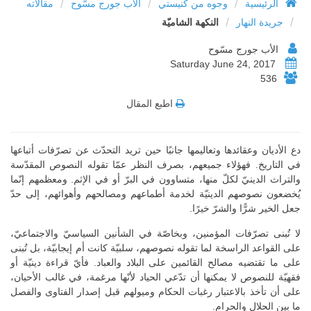
/
/
/
الرئيسية
وجوه من كنيستي
الأب جورج مسّوح
مقالاته
/
/
جريدة النهار
النكهة الشاميّة
الأب جورج مسّوح
Saturday June 24, 2017
536
اطبع المقال
دع الأديان وعقائدها وتعاليمها جانبًا حين تريد التحدّث عن تصرّفات أتباعها
في التاريخ. فهؤلاء جميعهم، بصرف النظر عمّا تقوله النصوص المقدّسة
والتراث الدينيّ لكلّ منها، متساوون في البرّ أو في الإثم. ومعظمهم إنّما
يُخضعون نصوصهم الدينيّة لخدمة أطماعهم ومصالحهم وأهوائهم، إلى حدّ
جعل الخير شرًّا والشرّ خيرًا.
لا تُبنى تصرّفات المؤمنين، وبخاصّة في الشأنين السياسيّ والاجتماعيّ،
على القواعد الراسخة لما تقوله نصوصهم، سلبيّة كانت أم إيجابيّة، بل تُبنى
على ما تقتضيه مصالح القائمين على البلاد والعباد. فأيّ قراءة دينيّة أو
فقهيّة للنصوص لا يمكنها أن تدّعي الحياد لأنّها مرغمة، في غالب الأحيان،
على أن تأخذ بالاعتبار رغبات الحكام وميولهم قبل إصدار الفتاوى والفصل
ما بين الحلال والحرام.