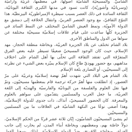
الشاميّ. والمسيحيّة الشاميّة أصولها، في معظمها، عربيّة وآراميّة
(وسريانيّة وأشوريّة)، كانت تسود في مدنها الكبرى الثقافة اليونانيّة،
الثقافة السائدة في ذلك العصر بسبب سيطرة الإمبراطوريّة البيزنطيّة. هذا
التنوّع الثقافيّ، مع وجود العنصر العربيّ، وانتقال الخلافة إلى دمشق مع
الدولة الأمويّة، ونمط العيش الشاميّ المختلف عن النمط السائد في
الجزيرة كلّها ساعدت على قيام علاقات إسلاميّة مسيحيّة مختلفة عن
سواها من الدول والمناطق الأخرى.
بلاد الشام تختلف عن بلاد الجزيرة العربيّة، وبخاصّة منطقة الحجاز، مهد
الإسلام، حيث كان الوجود المسيحيّ ضعيفًا تسيطر عليه بعض الفرق
المتفرّقة التي تفتقد الثقافة التي تحلّى بها أهل الشام على اختلاف
مذاهبهم، مع حضور يهوديّ طاغٍ كان الإسلام يميّزه بعض الشيء عن نظرته
إلى المسيحيّين، أو النصارى بلغة الإسلام.
بلاد الشام هي البلاد التي شهدت أهمّ نهضة إسلاميّة وعربيّة على مرّ
العصور، إذ انطلقت منها أهمّ حركة ترجمة قام بمعظمها مسيحيّون، وتمّ
فيها نقل العلوم والفلسفة من اليونانيّة والفارسيّة والهنديّة إلى اللغة
العربيّة، ما جعل العرب والمسلمين يتقدّمون على سواهم بالعلوم
والمعرفة. كان الحضور المسيحيّ، آنذاك، ذات جدوى للدولة الإسلاميّة،
وهذا أضفى نوعًا من النكهة الشاميّة في العلاقات ما بين المسلمين
والمسيحيّين.
لم ينشئ المسيحيّون الشاميّون، إبّان ثلاثة عشر قرنًا من الحكم الإسلاميّ،
دولاً خاصّة بهم، ومعظمهم، وبخاصّة أبناء المدن، لم يحارب إلى جانب
الغزاة، وبخاصّة الإفرنج، ضدّ الدولة الإسلاميّة. لذلك يسعنا القول