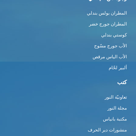
المطران بولس بندلي
المطران جورج خضر
كوستي بندلي
الأب جورج مسّوح
الأب الياس مرقص
ألبير لحّام
كتب
تعاونيّة النور
مجلة النور
مكتبة بانياس
منشورات دير الحرف