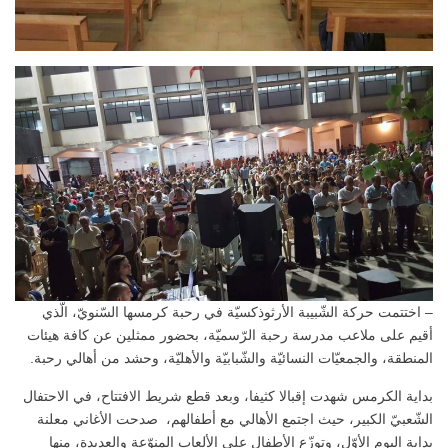
– اختتمت حركة الشّبيبة الأرثوذكسيّة في رحبة كرمسها السّنويّ، الّذي
أقيم على ملاعب مدرسة رحبة الرّسميّة، بحضور ممثلين عن كافة هيئات
المنطقة، والجمعيّات النسائيّة والشّبابيّة والأهليّة، وحشد من أهالي رحبة.
بداية الكرمس شهدت إقبالا كثيفا، وبعد قطع شريط الافتتاح، في الاحتفال
الشّعبيّ الكبير، حيث اجتمع الأهالي مع أطفالهم، صدحت الأغاني معلنة
بداية اليوم الأوّل، وتوزّع الأطفال على الألعاب المنوّعة والعديدة، منها