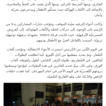
الفكري، ومنها المرتبط بالتركيز، ومنها الّذي يعتمد على الحظّ والمغامرة،
بالإضافة الى الألعاب الهوائيّة حيث يتسلّق الأطفال ويتدحرجون بحريّة
وأمان.
وكانت أجواء الترفيه سيّدة الموقف، وتنوّعت خيارات المشاركين بدءا من
الرّسم على الوجوه، إلى حركات الخفّة والألعاب البهلوانيّة، إلى العروض
المسرحيّة التّرفيهيّة، حيث قدّمت فرقة sisters مشهديّة ترفيهيّة توجيهيّة
تربويّة، اتسمت بالتّفاعل الحيّ مع الأطفال وذويهم.
في اليوم الثّاني من الكرمس استمرت الأجواء الاحتفاليّة، وتنوّعت ألعاب
الصّغار، وتمّ تجديد معظمها من أجل التّنويع. كما انطلقت البطولات
للبالغين، في الشّطرمج، طاولة الزّهر، الكباش، أطول زلغوطة، ألعاب
الورق، وغير ذلك، وتمّ تحديد الفائزين في هذه البطولات، ليتوّجوا ويستلموا
دروعهم التّقديريّة في اليوم الأخير في ختام المهرجان. كما عقدت حلقات
الرّقص والدّبكة على وقع الأهازيج الشّعبيّة.