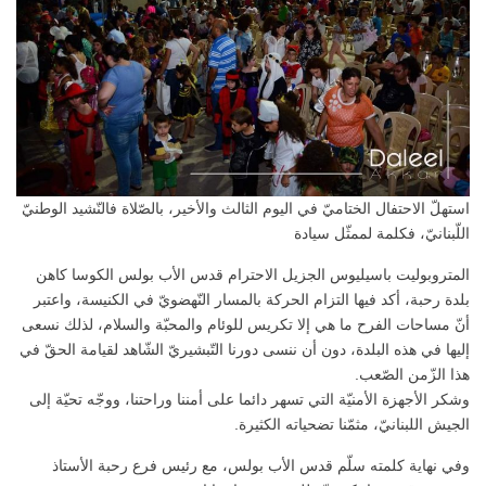
استهلّ الاحتفال الختاميّ في اليوم الثالث والأخير، بالصّلاة فالنّشيد الوطنيّ
اللّبنانيّ، فكلمة لممثّل سيادة
المتروبوليت باسيليوس الجزيل الاحترام قدس الأب بولس الكوسا كاهن
بلدة رحبة، أكد فيها التزام الحركة بالمسار النّهضويّ في الكنيسة، واعتبر
أنّ مساحات الفرح ما هي إلا تكريس للوئام والمحبّة والسلام، لذلك نسعى
إليها في هذه البلدة، دون أن ننسى دورنا التّبشيريّ الشّاهد لقيامة الحقّ في
هذا الزّمن الصّعب.
وشكر الأجهزة الأمنيّة التي تسهر دائما على أمننا وراحتنا، ووجّه تحيّة إلى
الجيش اللبنانيّ، مثمّنا تضحياته الكثيرة.
وفي نهاية كلمته سلّم قدس الأب بولس، مع رئيس فرع رحبة الأستاذ