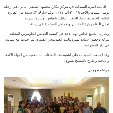
– اقامت اسرة السيدات في مركز عكار، مخيمها الصيفي الثاني، في زحلة
يومي السبت والاحد ١٩_٢٠ آب ٢٠١٧ ،وقد شارك ٤٢ سيدة من الفروع
التالية: الحميرة، حلبا، الحكر، التليل، تلعباس، منيارة، شربيلا .
تخلل اللقاء زيارة الكنائس والاماكن السياحية في زحلة.
وشارك الجميع قداس يوم الاحد في كنيسة القدبس انطونيوس المعلقة
ببركة وحضور سيادةالمتروبوليت انطونيوس الصوري ثم حديث مع سيادته
في دار المطرانية .
وقد اجمعت السيدات على اهمية هذه اللقاءات لما تضفيه من اجواء الالفة
والمحبة والفرح بالمسيح يسوع .
جوليا مصومعي