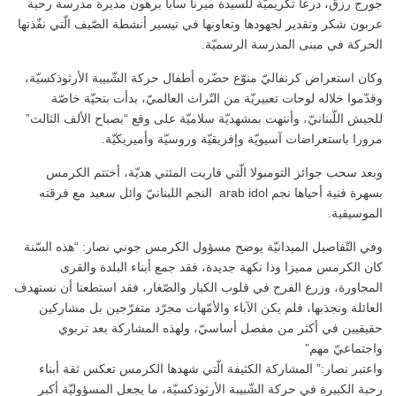
جورج رزق، درعا تكريميّة للسيدة ميرنا سابا برهون مديرة مدرسة رحبة
عربون شكر وتقدير لجهودها وتعاونها في تيسير أنشطة الصّيف الّتي نفّذتها
الحركة في مبنى المدرسة الرسميّة.
وكان استعراض كرنفاليّ منوّع حضّره أطفال حركة الشّبيبة الأرثوذكسيّة،
وقدّموا خلاله لوحات تعبيريّة من التّراث العالميّ، بدأت بتحيّة خاصّة
للجيش اللّبنانيّ، وأنتهت بمشهديّة سلاميّة على وقع “بصباح الألف الثالث”
مرورا باستعراضات آسيويّة وإفريقيّة وروسيّة وأميريكيّة.
وبعد سحب جوائز التومبولا الّتي قاربت المئتي هديّة، أختتم الكرمس
بسهرة فنية أحياها نجم arab idol النجم اللبنانيّ وائل سعيد مع فرقته
الموسيقية.
وفي التّفاصيل الميدانيّة يوضح مسؤول الكرمس جوني نصار: “هذه السّنة
كان الكرمس مميزا وذا نكهة جديدة، فقد جمع أبناء البلدة والقرى
المجاورة، وزرع الفرح في قلوب الكبار والصّغار، فقد استطعنا أن نستهدف
العائلة ونجذبها، فلم يكن الآباء والأمّهات مجرّد متفرّجين بل مشاركين
حقيقيين في أكثر من مفصل أساسيّ، ولهذه المشاركة بعد تربوي
واجتماعيّ مهم”
واعتبر نصار:” المشاركة الكثيفة الّتي شهدها الكرمس تعكس ثقة أبناء
رحبة الكبيرة في حركة الشّبيبة الأرثوذكسيّة، ما يجعل المسؤوليّة أكبر