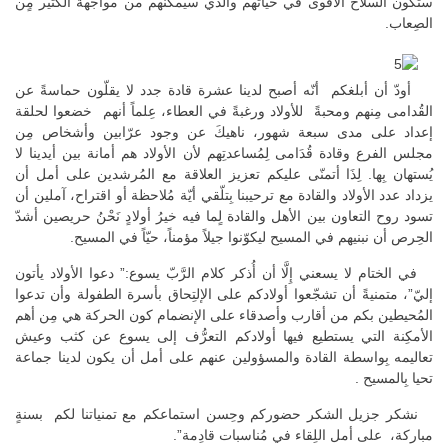
ستكون السلاح الأقوى في حياتهم والذي سيمكّنهم من مواجهة الكثير مٍن
الصِعاب.
أودّ أن أبلغكم أنّه أصبح لدينا عشرة قادة جدد لا يقلّون حماسةً عن
القُدامى مِنهم ومحبةً للأولاد ورغبةً في العطاء، عِلماً أنهم خضعوا لحلقة
إعداد على مدى سبعة شهور، ناهيكَ عن وجود عرّابين وأشخاص مِن
مجلس الفرع وقادة قُدَامى لِمُساعدتِهم لأن الأولاد هم أمانة بين أيدينا لا
يُستهان بِها. لِذَا أتمنّى عليكم تعزيز العلاقة مع المُرشدين على أمل أن
يزداد عدد الأولاد والقادة مع ترحيبنا بِتلّقي أيّة مُلاحظة أو اقتراح، آملين أن
تسود روح التعاون بين الأهل والقادة لٍما فيه خيرُ أولادٍ نَحْنُ حريصين أشدّ
الحِرص أن نبنيهم في المسيح ليكوّنوا جيلاً مؤمناً، حيّاً في المسيح.
في الختام لا يسعني إِلَّا أن أُذكر كلام الرَّبّ يسوع:” دعوا الأولاد يأتون
إليّ”، متمنيةً أن تشجّعوا أولادكم على الإلتِحاق بأسرة الطفولة وأن تدعوا
المُحيطين بكم من أقارب وأصدقاء على الإنضمام كون الحركة هي مِن أهم
الأمكِنة التي يستطيع فيها أولادكم التعرُّف إلى يسوع عن كثب وعيش
تعاليمه بِواسطة القادة والمسؤولين عنهم على أمل أن يكون لدينا جماعة
تحيا بِالمسيح .
نشكر جزيل الشكر حضوركم وحِسن استماعكم مع تمنياتنا لكم بسنةٍ
مباركة، على أمل اللِقاء في مُناسبات قادِمة”.