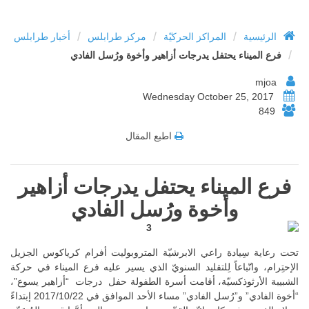
/
/
/
الرئيسية
المراكز الحركيّة
مركز طرابلس
أخبار طرابلس
/
فرع الميناء يحتفل يدرجات أزاهير وأخوة ورُسل الفادي
mjoa
Wednesday October 25, 2017
849
اطبع المقال
فرع الميناء يحتفل يدرجات أزاهير
وأخوة ورُسل الفادي
تحت رعاية سِيادة راعي الابرشيّة المتروبوليت أفرام كرياكوس الجزيل
الإحتِرام، واتّباعاً لِلتقليد السنويّ الذي يسير عليه فرع الميناء في حركة
الشبيبة الأرثوذكسيّة، أقامت أسرة الطفولة حفل درجات “أزاهير يسوع”،
“أخوة الفادي” و”رُسل الفادي” مساء الأحد الموافق في 2017/10/22 إبتداءً