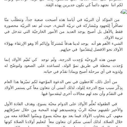
لكم اننا نجتهد دائماً كي نكون جديرين بِهذه الثِقة.
من المؤكد أن التربيّة في أيامنا هذه أصبحت صعبة جداً، وتتطلّب منّا
تضافُراً لِلجهود ومُشاركة في تربيّة النشء، حيث لم تعد التربيّة محصورة
فقط بِالأهل بل أصبح يوجد العديد من الأمور الخارجيّة التي تتدخل في
تربية الاولاد.
الشيء الأهم هو أنه يوجد لدينا هدفاً مُشتركاً وإياكم ألا وهو الإرتقاء بهؤلاء
الأولاد نحو الافضل لِيتقدّموا في حياتٍهم.
ضِمن هذه الروحيّة وُجِدت الدرجة، ولَم توجد كي نُقيّم الأولاد إنما
وُجدت محطة في طريق نموّ الولد، لتساعده على الصعود ولتوضّح له
ولِذويه في أي مرحلة أصبح وبِماذا تقدّم في حياته.
من أجل ذلك، تُلاحظون في نص الدعوة الموّجهة لكم تميّزها هذا العام
بِذِكْر سبب منح الدرجة لِلولد، لذلك أتمنى أن نتعاون معاً كي يستمر الأولاد
في التقدّم وأن نجد لهم مجالات أخرى ليتقدموا فيها.
في الطفولة نُعلِّم الأولاد على الدوام محبّة يسوع، وهدف القادة الأول
والأخير تلقينهم محبّة الربّ وتجسيدهم لهذه المحبة مِن خلال تصرّفاتٍهم
معهم، كي يتجاوب الأولاد فيما بعد مع محبّة يسوع ويمتّنوا العلاقة معه مِن
خلال الصلاة. لذلك أتمنى منكم ان نتعاون معاً لتعليم أولادنا الصلاة كونها