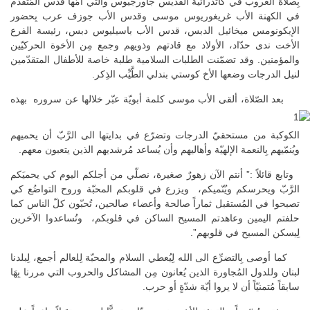
بِصلاة الغروب في كاتدرائيّة القدّيس جاورجيوس والتي أمَّها قدس المُتقدّم
في الكهنة الأب غريغوريوس موسى وقدس الأب جوزف عرب بِحضور
الإيكونومس ميخائيل الدبس، قدس الأب باسيليوس دبس، رئيسة الفرع
الأخت ندى حدّاد، الأولاد مع قادتهم وذويهم وجمع مِن الأخوة الحركيّين
والمؤمنين. وقد تضمّنت الطلبات السلامية طلبة خاصة للأطفال المتقدّمين
لنيل الدرجات وضعها الأخ كوستي بندلي الطَّيِّب الذِكر.
بعد الصّلاة، ألقى الأب موسى كلمة أبويّة عبّر خلالها عن سروره بهذه
الكوكبة من مستحقيّ الدرجات وتضرّع في بدايتها الى الرَّبّ أن يحميهم
ويُنمّيهم بِالنعمة الإلهيّة وأهاليهم وأن يُساعد مُرشديهم الذين يتعبون معهم.
وتابع قائلاً :” أنتم الآن زهورٌ صغيرة، نصلّي من أجلكم اليوم كي يحميَكم
الرَّبّ ويحرسكم ويُنّميكم، ويزرع في قلوبكم المحبّة وروح التواضُع كي
تصبحوا في المُستقبل ثماراً صالحة وأعضاء صالحين، تُحبّون كلّ الناس كما
حلفتم اليمين وعاهدتم المسيح الساكن في قلوبكم، وتُساعدوا الآخرين
لِيسكن المسيح في قلوبهم”.
كما أوصى بِالتضرِّع الى الله لِيُعطي السلام والمحبّة لِلعالم أجمع، لِبلدنا
لبنان وللدول المُجاورة الذين يُعانون مِن المشاكل والحروب التي مررنا بِهَا
سابقاً مُتمنيّاً أن لا يروا أيّة شدّةٍ أو حرب.