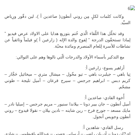
وكانت كلمات لكلٍ مِن روني أنطون( صاعدين أ )، لين دقّور ورِياض
السيِّد.
وقد تخلّل هذا اللّقاء الّذي خُتم بتوزيع هدايا على الاولاد عرض فيديو ”
لِماذا تستحقّون الدرجة ” لِفوج والدة الإله ( زارعين أ )و فيلماً وثائقياً عن
نشاطات للأسرة لِلعام المنصرم ومائدة محبّة.
مع التذكير بأسماء الأولاد والدرجات الّتي نالوها وهم على التوالي:
أزاهير يسوع- زارعين أ:
تِيا باهي – جيلبرت باهي – تيو مخّول – ميشال متري – ميخائيل حَجَّار –
كريم دبس – ابراهيم جرجس – سيرج قرعان – أميل تليجة – طوني
مشحّم.
أُخوة الفادي- صاعدين أ:
أميل أنطون – جان بيير دونا – بيلاندا سنيور – مريم جرجس – إميليا نادر –
مايك مسعد – جورج فرح – رين شاينه – نادين بيلان – نقولا قيدوح – روني
أنطون وجويس أنجول.
رسل الفادي- شاهدين أ:
إي?ان دونا – أدريان راضي – أرساني حصني – عبدالله بافيطوس – شادي