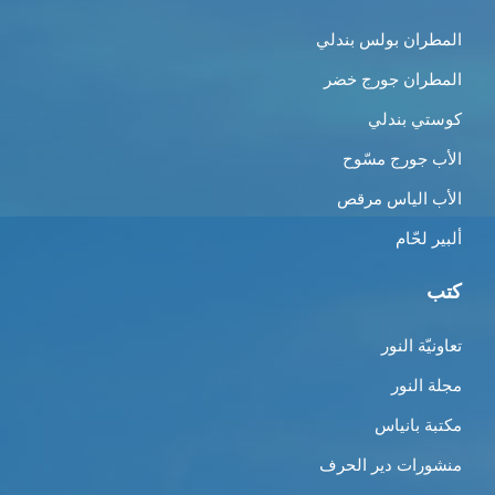
المطران بولس بندلي
المطران جورج خضر
كوستي بندلي
الأب جورج مسّوح
الأب الياس مرقص
ألبير لحّام
كتب
تعاونيّة النور
مجلة النور
مكتبة بانياس
منشورات دير الحرف