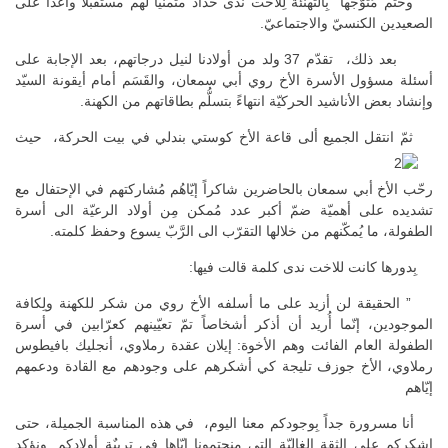
وختم مُتوّجهاً بِالتهنئة لِلأخت ندى حدّاد متمنيًّا لهم مستقبلاً واعداً على
الصعيدين الكنسيّ والاجتماعيّ.
بعد ذلك، تقدّم 37 ولد من أولادنا لنيل درجاتهم، بعد الإجابة على
أسئلة مسؤول الأسرة الأخ روي أبي سمعان، والقَسَم أمام أيقونة السيّد
وإنشاد بعض الأناشيد الحركيّة انتهاءً بتسلُّم بطاقاتهم من الكهنة.
ثمّ انتقل الجميع ألى قاعة الأخ كوستي بندلي في بيت الحركة، حيث
رحّب الأخ أبي سمعان بالحاضرين شاكراً إيّاهُم مُشاركتهم في الإحتفال مع
تشديده على أهميّة ضمّ أكبر عدد مُمكن مِن أولاد الرعيّة الى أسرة
الطفولة، ما يُمكّنهم من خلالها التقرّب الى الرَّبّ يسوع وحفظ كلمته.
بِدورها كانت للاخت ندى كلمة قالت فيها:
” الحقيقة لن أزيد على ما أسلفه الأخ روي من شكر للكهنة ولِكافة
الموجودين، إنّما أُريد أن أذكر أشخاصاً تمّ تعيّينهم كعرّابين في أسرة
الطفولة العام الفائت وهم الأخوة: إيلان عقدة رملاوي، أنجليك بافيطوس
رملاوي، الأخ جوزف تليجة كي أشكرهم على وجودهم مع القادة ودعمهم
إيّاهم
أنا مسرورة جداً بِوجودكم معنا اليوم، في هذه المناسبة الجميلة، حتى
اشكركم على الثقة الغاليّة التي منحتمونا إيّاها في تربيٌة أولادكم. ونؤكد