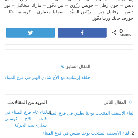
دبس – جوي رطل – جويس رزّوق – لين دقّور – مارك ميخائيل – نور
دبس – رفائيل جبرا – ريّاض السيِّد – صوفيا معماري – كريستينا حنّا –
جوزف حايك ورينا دقّور.
0
Tweet
Share
SHARES
المقال السابق
حلقة إرشادية مع الأخ شادي الهبر في فرع الميناء
المقال التالي
المزيد من المقالات...
لقاء عام فرع الميناء في
لقاء الأسقف المنتخب يوحنا بطش في فرع الميناء
قاعة الأخ كوستي
بندلي- بيت الحركة
لقاء الأسقف المنتخب يوحنا بطش في فرع الميناء