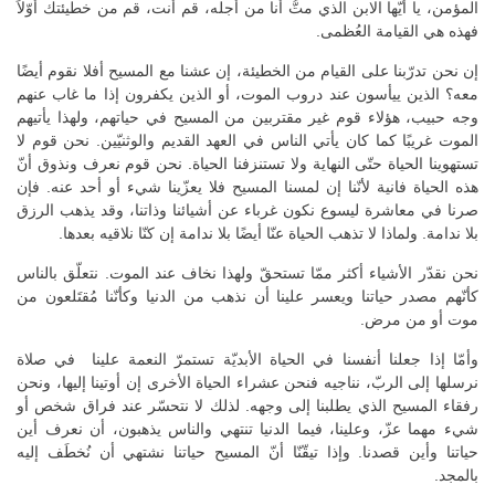
المؤمن، يا أيّها الابن الذي متُّ أنا من أجله، قم أنت، قم من خطيئتك أوّلاً
فهذه هي القيامة العُظمى.
إن نحن تدرّبنا على القيام من الخطيئة، إن عشنا مع المسيح أفلا نقوم أيضًا
معه؟ الذين ييأسون عند دروب الموت، أو الذين يكفرون إذا ما غاب عنهم
وجه حبيب، هؤلاء قوم غير مقتربين من المسيح في حياتهم، ولهذا يأتيهم
الموت غريبًا كما كان يأتي الناس في العهد القديم والوثنيّين. نحن قوم لا
تستهوينا الحياة حتّى النهاية ولا تستنزفنا الحياة. نحن قوم نعرف ونذوق أنّ
هذه الحياة فانية لأنّنا إن لمسنا المسيح فلا يعزّينا شيء أو أحد عنه. فإن
صرنا في معاشرة ليسوع نكون غرباء عن أشيائنا وذاتنا، وقد يذهب الرزق
بلا ندامة. ولماذا لا تذهب الحياة عنّا أيضًا بلا ندامة إن كنّا نلاقيه بعدها.
نحن نقدّر الأشياء أكثر ممّا تستحقّ ولهذا نخاف عند الموت. نتعلّق بالناس
كأنّهم مصدر حياتنا ويعسر علينا أن نذهب من الدنيا وكأنّنا مُقتَلعون من
موت أو من مرض.
وأمّا إذا جعلنا أنفسنا في الحياة الأبديّة تستمرّ النعمة علينا في صلاة
نرسلها إلى الربّ، نناجيه فنحن عشراء الحياة الأخرى إن أوتينا إليها، ونحن
رفقاء المسيح الذي يطلبنا إلى وجهه. لذلك لا نتحسّر عند فراق شخص أو
شيء مهما عزّ، وعلينا، فيما الدنيا تنتهي والناس يذهبون، أن نعرف أين
حياتنا وأين قصدنا. وإذا تيقّنّا أنّ المسيح حياتنا نشتهي أن نُخطَف إليه
بالمجد.