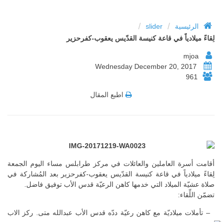
/
/
الرئيسية
slider
لِقاءً ميلادياً في قاعة كنيسة القدّيس يعقوب-كفرحزير
mjoa
Wednesday December 20, 2017
961
اطبع المقال
أقامت أسرة العاملين والعائلات في مركز طرابلس مساء اليوم الجمعة
لِقاءً ميلادياً في قاعة كنيسة القدّيس يعقوب-كفرحزير بعد المُشاركة في
صلاة عشيّة الميلاد التي خدمها كاهن الرعيّة قدس الأب توفيق فاضل.
تضمّن اللِّقاء:
– تأملات ميلاديّة مع كاهن رعيّة ددّه قدس الأب عبدالله متى. ركز الاب