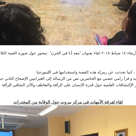
ضمن نطاق اللقاءات الكتابية الشهرية، نظم مركز بيروت مساء الأربعاء ١٤ شباط ٢٠١٨ لقاء بعنوان “معه أن
 كما تحدثت عن رمزيّة هذه القصة واستخدامها في الليتورجيا
و قرأ رامي حصني مع الحاضرين نص من الرسالة إلى العبرانيين الإصحاح الثاني حول 
الإكتشافات العلمية حول قدرة الإنسان على الرأفة والتعاطف والأثر الشافي للرأفة ع
لقاء لفرقة الأمهات في مركز بيروت حول الوقاية من المخدرات