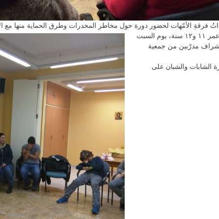
تبع هذه النّدوة لقاء أوّل، للوقاية من المخدرات مع أطفال من عمر ١١ و١٢ سنة، يوم السبت
للقاء باشراف مدرّبين من جمعية