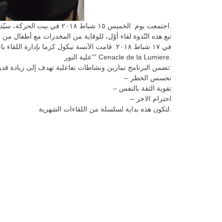
اجتمعت يوم الخميس ١٥ شباط ٢٠١٨ في بيت الحركة، سيّداتُ فرقةِ الأمّهات لحضور دورة حول مخاطر المخدرات وطرق الحماية منها مع الآنسة نيكول كزما.
في ١٧ شباط ٢٠١٨. قامت الآنسة نيكول كزما بإدارة ا
“علية النور” Cenacle de la Lumiere.
تضمن البرنامج تمارين ونشاطات تفاعلية تهدف إلى زيادة قدرة الشابات والشبان على:
– تحسس الخطر
– تقوية الثقة بالنفس
– احترام الاخر
لتكون هذه بداية لسلسلة من اللقاءات الشهرية.