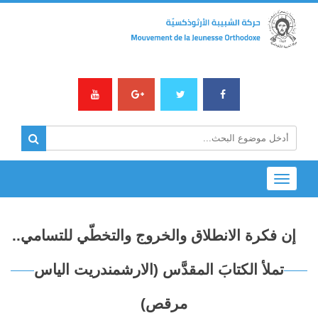
Toggle
navigation
إن فكرة الانطلاق والخروج والتخطّي للتسامي..
تملأ الكتابَ المقدَّس (الارشمندريت الياس
مرقص)