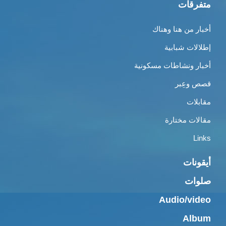
متفرقات
أخبار من هنا وهناك
إطلالات شبابية
أخبار ونشاطات مسكونية
قصص وعِبر
مقابلات
مقالات مختارة
Links
أيقونات
صلوات
Audio/video
Album