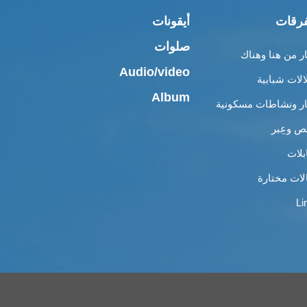
رقات
أيقونات
صلوات
ار من هنا وهناك
Audio/video
الات شبابية
Album
ار ونشاطات مسكونية
 وعِبر
بلات
لات مختارة
Li