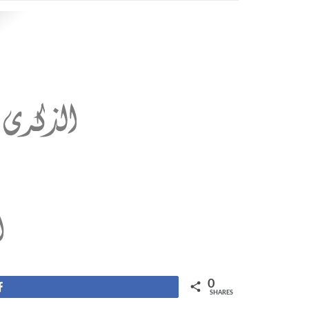
0
Share
SHARES