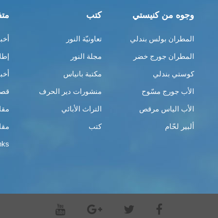
وجوه من كنيستي
كتب
متف
المطران بولس بندلي
تعاونيّة النور
أخب
المطران جورج خضر
مجلة النور
إطل
كوستي بندلي
مكتبة بانياس
أخب
الأب جورج مسّوح
منشورات دير الحرف
قصص
الأب الياس مرقص
التراث الأبائي
مقا
ألبير لحّام
كتب
مقا
nks