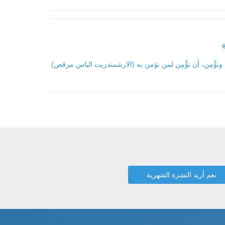
 ونؤَّمِن، أن نؤَّمِن لمن نؤمن به (الارشمندريت الياس مرقص)