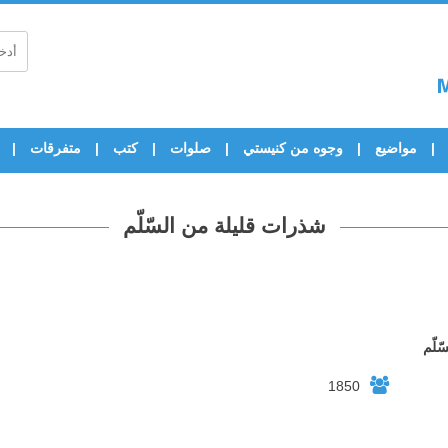
مواضيع
وجوه من كنيستي
صلوات
كتب
متفرقات
شذرات قليلة من السّلّم
ّلّم
1850