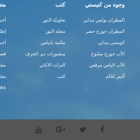
وجوه من كنيستي
كتب
متف
المطران بولس بندلي
تعاونيّة النور
أخب
المطران جورج خضر
مجلة النور
إطل
كوستي بندلي
مكتبة بانياس
أخب
الأب جورج مسّوح
منشورات دير الحرف
قصص
الأب الياس مرقص
التراث الأبائي
مقا
ألبير لحّام
كتب
مقا
nks