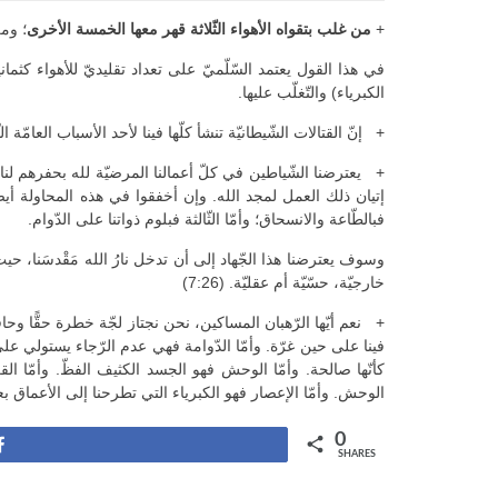
+
من غلب بتقواه الأهواء الثّلاثة قهر معها الخمسة الأخرى
؛ ومن
في هذا القول يعتمد السّلّميّ على تعداد تقليديّ للأهواء كثم
الكبرياء) والتّغلّب عليها.
+ إنّ القتالات الشّيطانيّة تنشأ كلّها فينا لأحد الأسباب العامّة ا
+ يعترضنا الشّياطين في كلّ أعمالنا المرضيّة لله بحفرهم لنا 
إتيان ذلك العمل لمجد الله. وإن أخفقوا في هذه المحاولة أيضًا
فبالطّاعة والانسحاق؛ وأمّا الثّالثة فبلوم ذواتنا على الدّوام.
وسوف يعترضنا هذا الجّهاد إلى أن تدخل نارُ الله مَقْدسَنا، حيث
خارجيّة، حسّيّة أم عقليّة. (7:26)
+ نعم أيّها الرّهبان المساكين، نحن نجتاز لجّة خطرة حقًّا وح
فينا على حين غرّة. وأمّا الدّوامة فهي عدم الرّجاء يستولي عل
كأنّها صالحة. وأمّا الوحش فهو الجسد الكثيف الفظّ. وأمّا ال
الوحش. وأمّا الإعصار فهو الكبرياء التي تطرحنا إلى الأعماق بعد أن ت
0
Share
SHARES