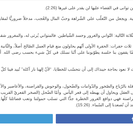
 توانى في القضاء عليها لن يقدر على غيرها (2:26).
انية. ويجعل من التّغلّب على الشّراهة وحبّ المال والعُجب، مدخلاً ضروريًّا لمق
لثّلاثة التّالية: التّواني والغرور وحسد الشّياطين. فالمتواني يُرثى له، والمغرور شقي
ثلاث حفرات: الحفرة الأولى أنّهم يحاولون منع قيام العمل الصّالح أصلاً، والثّان
 يقفون بنا خلسة يطوّبوننا على أنّنا نسلك في كلّ شيء بحسب رضى الله. أمّا الم
 لا نعود بحاجة حينذاك إلى أن نتحسّب للخطايا، “لأنّ إلهنا نار آكلة” تُبيد فينا
افلة بالرّياح والصّخور والدّوامات والضّحول، والوحوش والقراصنة، والأعاصير وال
ى العقل ويحاول أن يهبطه إلى قعر اليأس. وأمّا الضّحل (الصخر القعريّ القريب م
قراصنة فهي دوافع الغرور الخطرة جدًّا التي تسلب حمولتنا وتعب فضائلنا كلّها. 
ُصعدنا إلى السّماء. (15:26).