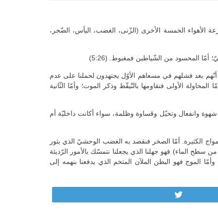
ارعة الأهواء الخمسة الأخرى (الزّنى، الغضب، اليأس، الضّجر،
ّ؛ أمّا المحسود من الشّياطين فمغبوط. (5:26)
ية أنّهم بعد فشلهم في مسعاهم الأوّل يجتهدون لحملنا على عدم
حاولة الأولى فنقاومها بالتّيقّظ وذكر الموت؛ وأمّا الثّانية
 كلّ شهوة وانفعال وتخيّل وقساوة وظلمة، سواء أكانت داخليّة أم
أمواج الكثيرة. أمّا الصخر فنقصد به الغضب الوحشيّ الذي يثور
ن سطح الماء) فهو جهلنا الذي يجعلنا نتمسّك بالأمور الرّديئة
وأمّا الموج فهو البطن الملآن المتخم الذي يدفعنا بنهمه إلى
Tweet