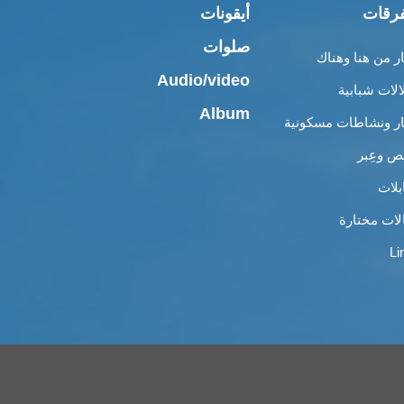
رقات
أيقونات
صلوات
ار من هنا وهناك
Audio/video
الات شبابية
Album
ار ونشاطات مسكونية
 وعِبر
بلات
لات مختارة
Li