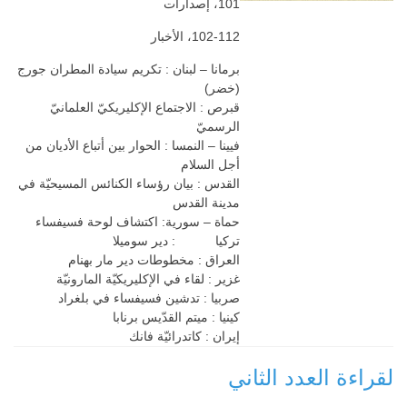
101، إصدارات
102-112، الأخبار
برمانا – لبنان : تكريم سيادة المطران جورج
(خضر)
قبرص : الاجتماع الإكليريكيّ العلمانيّ
الرسميّ
فيينا – النمسا : الحوار بين أتباع الأديان من
أجل السلام
القدس : بيان رؤساء الكنائس المسيحيّة في
مدينة القدس
حماة – سورية: اكتشاف لوحة فسيفساء
تركيا : دير سوميلا
العراق : مخطوطات دير مار بهنام
غزير : لقاء في الإكليريكيّة المارونيّة
صربيا : تدشين فسيفساء في بلغراد
كينيا : ميتم القدّيس برنابا
إيران : كاتدرائيّة فانك
لقراءة العدد الثاني