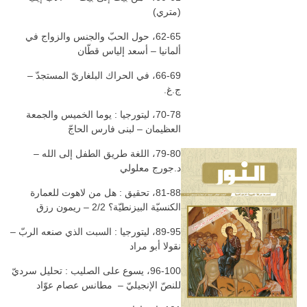
(متري)
62-65، حول الحبّ والجنس والزواج في
ألمانيا – أسعد إلياس قطّان
66-69، في الحراك البلغاريّ المستجدّ –
ج.غ.
70-78، ليتورجيا : يوما الخميس والجمعة
العظيمان – لبنى فارس الحاجّ
79-80، اللغة طريق الطفل إلى الله –
د.جورج معلولي
81-88، تحقيق : هل من لاهوت للعمارة
الكنسيّة البيزنطيّة؟ 2/2 – ريمون رزق
89-95، ليتورجيا : السبت الذي صنعه الربّ –
نقولا أبو مراد
96-100، يسوع على الصليب : تحليل سرديّ
للنصّ الإنجيليّ – مطانس عصام عوّاد